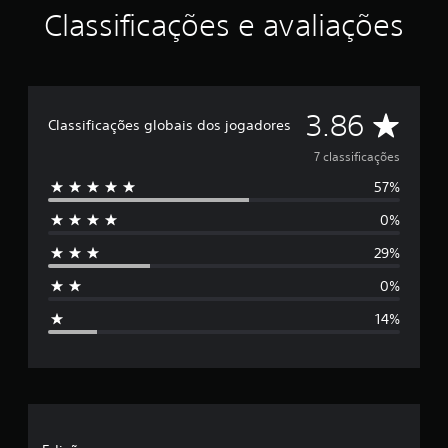
Classificações e avaliações
D
3.86
Classificações globais dos jogadores
e
7 classificações
57%
5
0%
e
29%
s
0%
t
14%
r
e
l