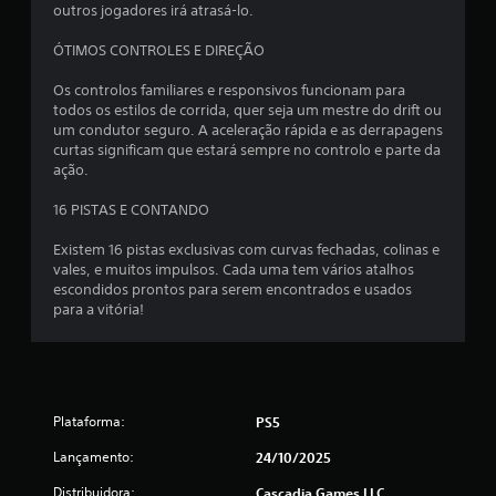
outros jogadores irá atrasá-lo.
e
ÓTIMOS CONTROLES E DIREÇÃO
7
Os controlos familiares e responsivos funcionam para
c
todos os estilos de corrida, quer seja um mestre do drift ou
um condutor seguro. A aceleração rápida e as derrapagens
l
curtas significam que estará sempre no controlo e parte da
ação.
a
16 PISTAS E CONTANDO
s
Existem 16 pistas exclusivas com curvas fechadas, colinas e
s
vales, e muitos impulsos. Cada uma tem vários atalhos
escondidos prontos para serem encontrados e usados
para a vitória!
i
f
i
Plataforma:
PS5
c
Lançamento:
24/10/2025
a
Distribuidora:
Cascadia Games LLC