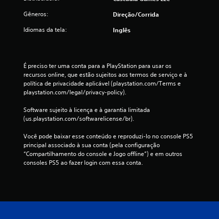
ç
Gêneros:
Direção/corrida
õ
Idiomas da tela:
Inglês
e
s
É preciso ter uma conta para a PlayStation para usar os 
recursos online, que estão sujeitos aos termos de serviço e à 
política de privacidade aplicável (playstation.com/Terms e 
playstation.com/legal/privacy-policy).
Software sujeito à licença e à garantia limitada 
(us.playstation.com/softwarelicense/br).
Você pode baixar esse conteúdo e reproduzi-lo no console PS5 
principal associado à sua conta (pela configuração 
“Compartilhamento do console e Jogo offline”) e em outros 
consoles PS5 ao fazer login com essa conta.