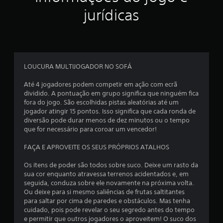
jurídicas
a
s
e
LOUCURA MULTIJOGADOR NO SOFÁ
m
Até 4 jogadores podem competir em ação com ecrã
u
dividido. A pontuação em grupo significa que ninguém fica
fora do jogo. São escolhidas pistas aleatórias até um
m
jogador atingir 15 pontos. Isso significa que cada ronda de
diversão pode durar menos de dez minutos ou o tempo
t
que for necessário para coroar um vencedor!
o
FAÇA E APROVEITE OS SEUS PRÓPRIOS ATALHOS
t
Os itens de poder são todos sobre suco. Deixe um rasto da
sua cor enquanto atravessa terrenos acidentados e, em
a
seguida, conduza sobre ele novamente na próxima volta.
Ou deixe para si mesmo saliências de frutas saltitantes
l
para saltar por cima de paredes e obstáculos. Mas tenha
cuidado, pois pode revelar o seu segredo antes do tempo
d
e permitir que outros jogadores o aproveitem! O suco dos