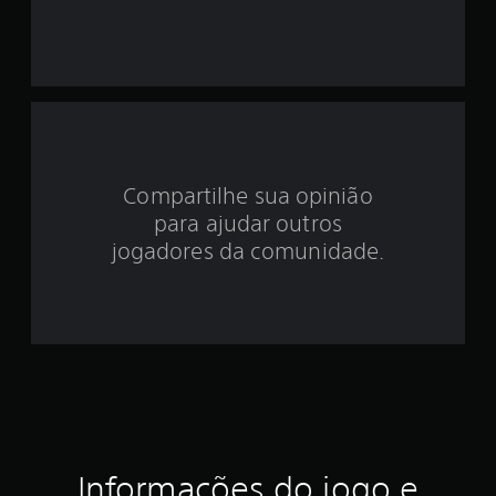
i
d
e
3
.
Compartilhe sua opinião
8
para ajudar outros
6
jogadores da comunidade.
e
s
t
r
e
Informações do jogo e
l