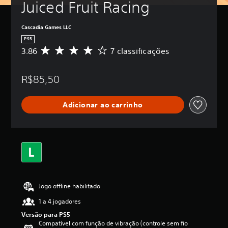
Juiced Fruit Racing
Cascadia Games LLC
PS5
3.86
7 classificações
D
e
5
R$85,50
e
s
t
Adicionar ao carrinho
r
e
l
a
s
,
a
c
l
Jogo offline habilitado
a
s
1 a 4 jogadores
s
Versão para PS5
i
Compatível com função de vibração (controle sem fio
f