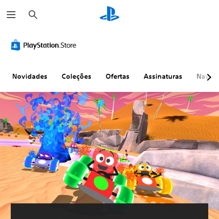
P
e
s
q
u
i
s
a
r
Novidades
Coleções
Ofertas
Assinaturas
Naveg