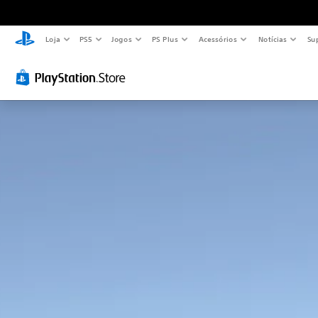
Loja
PS5
Jogos
PS Plus
Acessórios
Notícias
Su