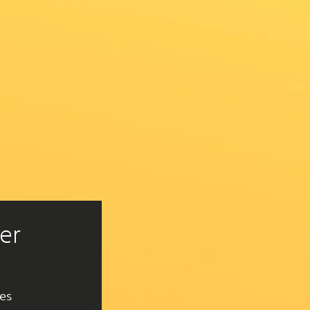
ler
ões