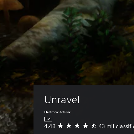
Unravel
Electronic Arts Inc
PS4
4.48
43 mil classif
D
e