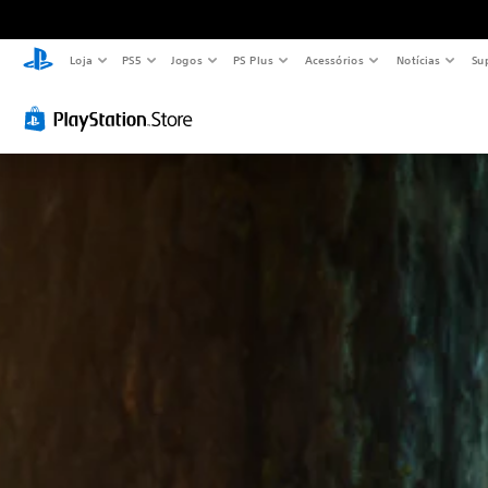
Loja
PS5
Jogos
PS Plus
Acessórios
Notícias
Su