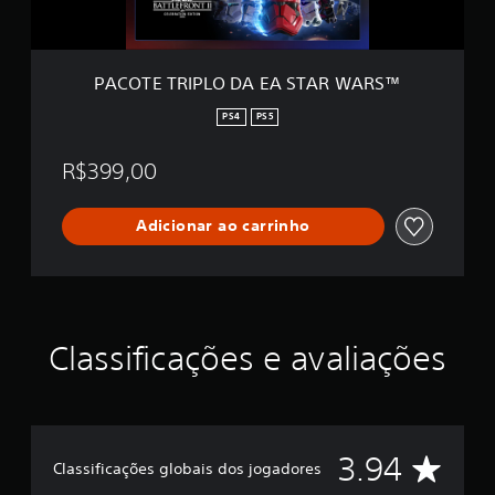
L
O
D
A
PACOTE TRIPLO DA EA STAR WARS™
E
A
PS4
PS5
S
T
R$399,00
A
R
W
Adicionar ao carrinho
A
R
S
™
Classificações e avaliações
D
3.94
Classificações globais dos jogadores