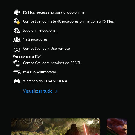
i
f
PS Plus necessário para o jogo online
i
c
Compatível com até 40 jogadores online com o PS Plus
a
Jogo online opcional
ç
ã
1 a 2 jogadores
o
m
Compatível com Uso remoto
é
Versão para PS4
d
Compatível com headset do PS VR
i
a
PS4 Pro Aprimorado
f
o
Vibração do DUALSHOCK 4
i
d
Visualizar tudo
e
3
.
9
4
e
s
t