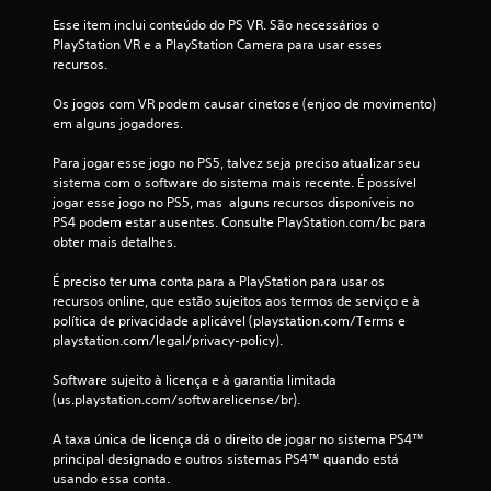
ç
Esse item inclui conteúdo do PS VR. São necessários o 
PlayStation VR e a PlayStation Camera para usar esses 
õ
recursos.
e
Os jogos com VR podem causar cinetose (enjoo de movimento) 
em alguns jogadores.
s
Para jogar esse jogo no PS5, talvez seja preciso atualizar seu 
sistema com o software do sistema mais recente. É possível 
jogar esse jogo no PS5, mas  alguns recursos disponíveis no 
PS4 podem estar ausentes. Consulte PlayStation.com/bc para 
obter mais detalhes.
É preciso ter uma conta para a PlayStation para usar os 
recursos online, que estão sujeitos aos termos de serviço e à 
política de privacidade aplicável (playstation.com/Terms e 
playstation.com/legal/privacy-policy).
Software sujeito à licença e à garantia limitada 
(us.playstation.com/softwarelicense/br).
A taxa única de licença dá o direito de jogar no sistema PS4™ 
principal designado e outros sistemas PS4™ quando está 
usando essa conta.