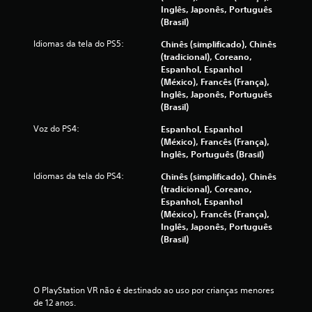
Inglês, Japonês, Português
4
(Brasil)
3
Idiomas da tela do PS5:
Chinês (simplificado), Chinês
(tradicional), Coreano,
c
Espanhol, Espanhol
(México), Francês (França),
l
Inglês, Japonês, Português
(Brasil)
a
Voz do PS4:
Espanhol, Espanhol
(México), Francês (França),
s
Inglês, Português (Brasil)
s
Idiomas da tela do PS4:
Chinês (simplificado), Chinês
(tradicional), Coreano,
i
Espanhol, Espanhol
(México), Francês (França),
f
Inglês, Japonês, Português
(Brasil)
i
c
O PlayStation VR não é destinado ao uso por crianças menores 
a
de 12 anos.