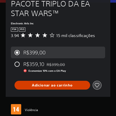
PACOTE TRIPLO DA EA 
STAR WARS™
Electronic Arts Inc
PS4
PS5
3.94
15 mil classificações
D
e
5
e
R$399,00
s
t
R$359,10
r
R$399,00
Desconto aplicado no preço original de
e
Economize 10% com o EA Play
l
a
s
Adicionar ao carrinho
,
a
c
l
a
Violência
s
s