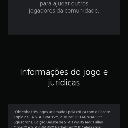
para ajudar outros
9
jogadores da comunidade.
4
e
s
t
r
Informações do jogo e
e
jurídicas
l
a
s
"Obtenha três jogos aclamados pela crítica com o Pacote
e
Triplo da EA STAR WARS™, que inclui STAR WARS™:
Squadrons, Edição Deluxe de STAR WARS Jedi: Fallen
m
Order™ e STAR WARS™ Battlefront™ II: Celebration