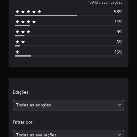
e
15943 classificações
58%
5
14%
e
9%
s
5%
t
15%
r
e
l
a
Edições:
s
Todas as edições
,
Filtrar por:
a
Todas as avaliações