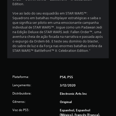
Edition.
u
Voe ao lado do seu esquadrão em STAR WARS™:
m
Squadrons em batalhas multiplayer estratégicas e saiba o
que significa ser piloto em uma emocionante campanha
t
individual de STAR WARS™. Jogue como um Padawan Jedi
na Edição Deluxe de STAR WARS Jedi: Fallen Order™, uma
o
aventura cheia de ação focada na narrativa e passada após
o expurgo da Ordem 66. E teste seu domínio do blaster,
t
do sabre de luz e da Força nas enormes batalhas online da
STAR WARS™ Battlefront™ II: Celebration Edition."
a
l
d
Plataforma:
PS4, PS5
e
Lançamento:
3/12/2020
1
Distribuidora:
Electronic Arts Inc
Gêneros:
Original
5
Voz do PS5:
Espanhol, Espanhol
9
(México), Francês (França),