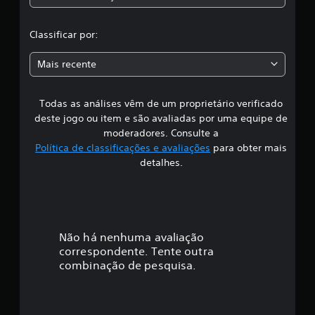
c
l
Classificar por:
a
Mais recente
s
Todas as análises vêm de um proprietário verificado
s
deste jogo ou item e são avaliadas por uma equipe de
i
moderadores. Consulte a
Política de classificações e avaliações
para obter mais
f
detalhes.
i
c
a
Não há nenhuma avaliação
correspondente. Tente outra
ç
combinação de pesquisa.
ã