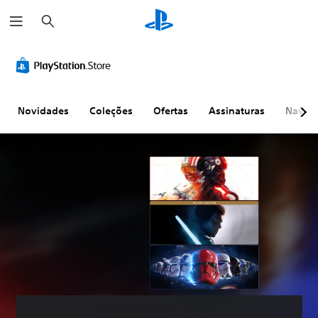
P
e
s
q
u
i
s
a
r
Novidades
Coleções
Ofertas
Assinaturas
Naveg