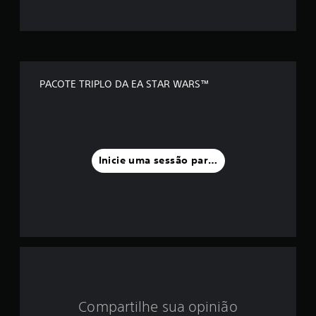
o
m
é
d
PACOTE TRIPLO DA EA STAR WARS™
i
a
f
Inicie uma sessão para classificar
o
i
d
e
3
Compartilhe sua opinião
.