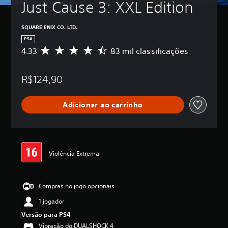
Just Cause 3: XXL Edition
SQUARE ENIX CO. LTD.
PS4
4.33
83 mil classificações
D
e
5
R$124,90
e
s
t
Adicionar ao carrinho
r
e
l
a
s
,
Violência Extrema
a
c
l
Compras no jogo opcionais
a
s
1 jogador
s
Versão para PS4
i
f
Vibração do DUALSHOCK 4