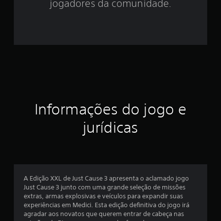
jogadores da comunidade.
3
3
e
s
t
r
Informações do jogo e
e
jurídicas
l
a
s
A Edição XXL de Just Cause 3 apresenta o aclamado jogo
Just Cause 3 junto com uma grande seleção de missões
e
extras, armas explosivas e veículos para expandir suas
experiências em Medici. Esta edição definitiva do jogo irá
m
agradar aos novatos que querem entrar de cabeça nas