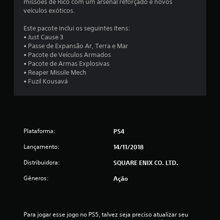
missões de Rico com um arsenal reforçado e novos
u
veículos exóticos.
m
Este pacote inclui os seguintes itens:
• Just Cause 3
t
• Passe de Expansão Ar, Terra e Mar
• Pacote de Veículos Armados
o
• Pacote de Armas Explosivas
• Reaper Missile Mech
t
• Fuzil Kousavá
a
l
d
Plataforma:
PS4
Lançamento:
14/11/2018
e
Distribuidora:
SQUARE ENIX CO. LTD.
8
Gêneros:
Ação
3
6
Para jogar esse jogo no PS5, talvez seja preciso atualizar seu 