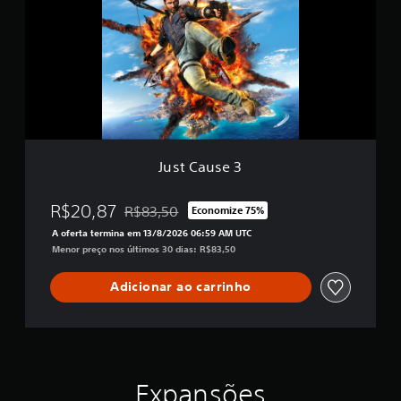
C
f
a
i
u
c
s
a
e
ç
3
õ
e
s
Just Cause 3
R$20,87
R$83,50
Economize 75%
Desconto aplicado no preço original de R$83,5
A oferta termina em 13/8/2026 06:59 AM UTC
Menor preço nos últimos 30 dias: R$83,50
Adicionar ao carrinho
Expansões