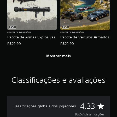
PS4
PS4
PACOTE DE EXPANSÕES
PACOTE DE EXPANSÕES
Pacote de Armas Explosivas
Pacote de Veículos Armados
R$22,90
R$22,90
Mostrar mais
Classificações e avaliações
D
4.33
Classificações globais dos jogadores
e
83657 classificações