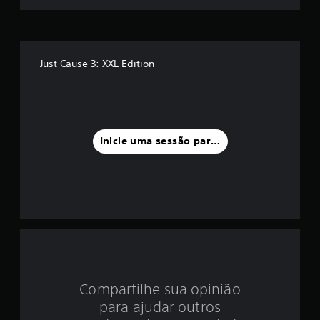
m
é
d
Just Cause 3: XXL Edition
i
a
Inicie uma sessão para classificar
f
o
i
d
e
4
Compartilhe sua opinião
.
para ajudar outros