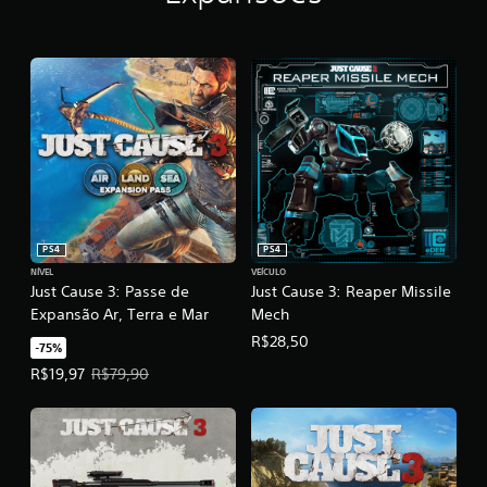
PS4
PS4
NÍVEL
VEÍCULO
Just Cause 3: Passe de
Just Cause 3: Reaper Missile
Expansão Ar, Terra e Mar
Mech
R$28,50
-75%
Preço da oferta: R$19,97. Preço original: R$79,90.
R$19,97
R$79,90