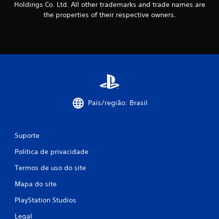
ç
Holdings Co. Ltd. All other trademarks and trade names are
the properties of their respective owners.
õ
e
s
País/região: Brasil
Suporte
Política de privacidade
Termos de uso do site
Mapa do site
PlayStation Studios
Legal