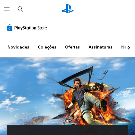
P
e
s
q
u
i
s
a
r
Novidades
Coleções
Ofertas
Assinaturas
Naveg