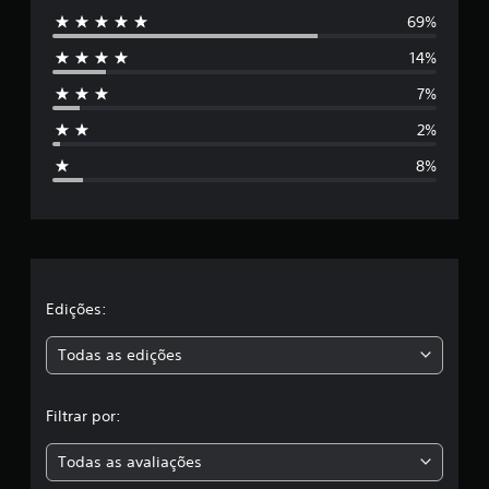
69%
5
14%
e
7%
s
2%
t
8%
r
e
l
a
Edições:
s
Todas as edições
,
Filtrar por:
a
Todas as avaliações
c