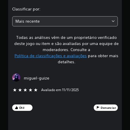
l
Classificar por:
a
Mais recente
s
Todas as análises vêm de um proprietário verificado
s
deste jogo ou item e são avaliadas por uma equipe de
i
moderadores. Consulte a
Política de classificações e avaliações
para obter mais
f
detalhes.
i
miguel-guize
c
Avaliado em 11/11/2025
5 estrelas de 5
a
ç
Útil
Denunciar
ã
o