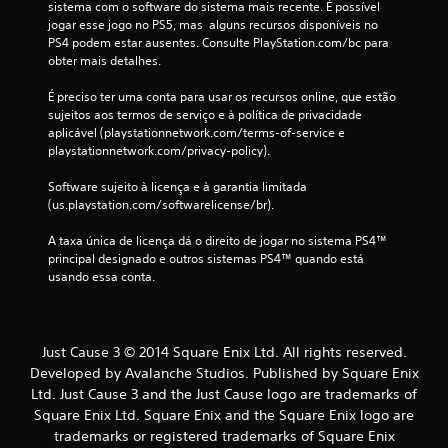
5
sistema com o software do sistema mais recente. É possível 
jogar esse jogo no PS5, mas  alguns recursos disponíveis no 
7
PS4 podem estar ausentes. Consulte PlayStation.com/bc para 
obter mais detalhes.
c
É preciso ter uma conta para usar os recursos online, que estão 
l
sujeitos aos termos de serviço e à política de privacidade 
aplicável (playstationnetwork.com/terms-of-service e 
a
playstationnetwork.com/privacy-policy).
Software sujeito à licença e à garantia limitada 
s
(us.playstation.com/softwarelicense/br).
s
A taxa única de licença dá o direito de jogar no sistema PS4™ 
principal designado e outros sistemas PS4™ quando está 
i
usando essa conta.
f
i
Just Cause 3 © 2014 Square Enix Ltd. All rights reserved.
c
Developed by Avalanche Studios. Published by Square Enix
Ltd. Just Cause 3 and the Just Cause logo are trademarks of
a
Square Enix Ltd. Square Enix and the Square Enix logo are
trademarks or registered trademarks of Square Enix