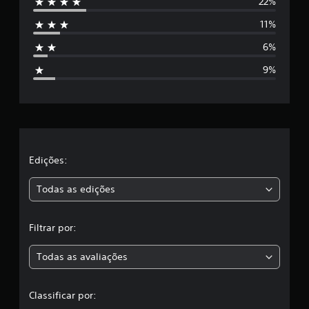
22%
e
11%
s
6%
t
9%
r
e
l
a
Edições:
s
Todas as edições
,
Filtrar por:
a
Todas as avaliações
c
l
Classificar por: