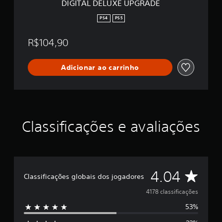
DIGITAL DELUXE UPGRADE
P
G
PS4
PS5
R
A
R$104,90
D
E
Adicionar ao carrinho
Classificações e avaliações
D
4.04
Classificações globais dos jogadores
e
4178 classificações
53%
5