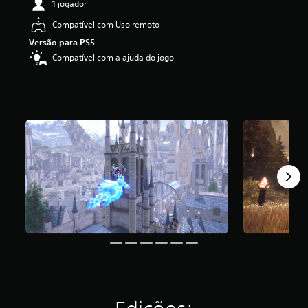
1 jogador
f
Compatível com Uso remoto
i
c
Versão para PS5
a
Compatível com a ajuda do jogo
ç
ã
o
m
é
d
i
a
f
o
i
d
e
4
.
0
4
e
s
t