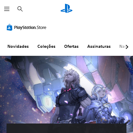
P
e
s
q
u
i
s
a
r
Novidades
Coleções
Ofertas
Assinaturas
Naveg