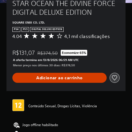
STAR OCEAN THE DIVINE FORCE 
DIGITAL DELUXE EDITION
SQUARE ENIX CO. LTD.
PS4
PS5
DIGITAL DELUXE EDITION
4.04
4,1 mil classificações
D
e
5
R$131,07
e
R$374,50
Economize 65%
Desconto aplicado no preço original de R$374,5
s
A oferta termina em 13/8/2026 06:59 AM UTC
t
Menor preço nos últimos 30 dias: R$374,50
r
e
Adicionar ao carrinho
l
a
s
,
a
c
Conteúdo Sexual, Drogas Lícitas, Violência
l
a
s
Jogo offline habilitado
s
i