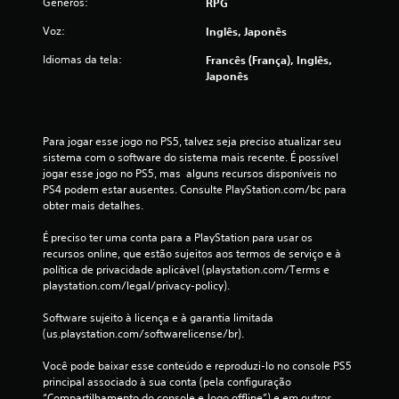
Gêneros:
RPG
s
Voz:
Inglês, Japonês
Idiomas da tela:
Francês (França), Inglês,
Japonês
Para jogar esse jogo no PS5, talvez seja preciso atualizar seu 
sistema com o software do sistema mais recente. É possível 
jogar esse jogo no PS5, mas  alguns recursos disponíveis no 
PS4 podem estar ausentes. Consulte PlayStation.com/bc para 
obter mais detalhes.
É preciso ter uma conta para a PlayStation para usar os 
recursos online, que estão sujeitos aos termos de serviço e à 
política de privacidade aplicável (playstation.com/Terms e 
playstation.com/legal/privacy-policy).
Software sujeito à licença e à garantia limitada 
(us.playstation.com/softwarelicense/br).
Você pode baixar esse conteúdo e reproduzi-lo no console PS5 
principal associado à sua conta (pela configuração 
“Compartilhamento do console e Jogo offline”) e em outros 