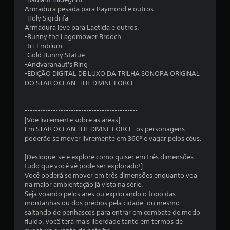
m
Armadura pesada para Raymond e outros.
t
-Holy Sigrdrifa
Armadura leve para Laeticia e outros.
o
-Bunny the Lagomower Brooch
-tri-Emblum
t
-Gold Bunny Statue
-Andvaranaut's Ring
a
-EDIÇÃO DIGITAL DE LUXO DA TRILHA SONORA ORIGINAL
DO STAR OCEAN: THE DIVINE FORCE
l
d
--------------------------------------------
[Voe livremente sobre as áreas]
e
Em STAR OCEAN THE DIVINE FORCE, os personagens
poderão se mover livremente em 360º e vagar pelos céus.
4
[Desloque-se e explore como quiser em três dimensões:
tudo que você vê pode ser explorado!]
1
Você poderá se mover em três dimensões enquanto voa
na maior ambientação já vista na série.
7
Seja voando pelos ares ou explorando o topo das
montanhas ou dos prédios pela cidade, ou mesmo
8
saltando de penhascos para entrar em combate de modo
fluido, você terá mais liberdade tanto em termos de
c