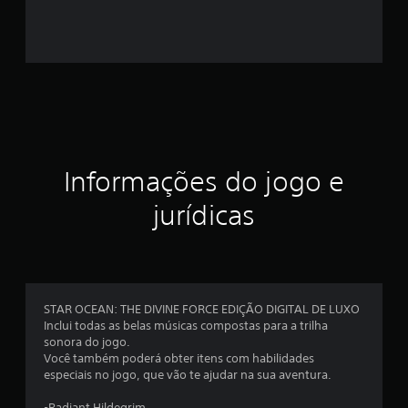
4
e
s
t
r
e
Informações do jogo e
l
jurídicas
a
s
e
STAR OCEAN: THE DIVINE FORCE EDIÇÃO DIGITAL DE LUXO
Inclui todas as belas músicas compostas para a trilha
m
sonora do jogo.
Você também poderá obter itens com habilidades
u
especiais no jogo, que vão te ajudar na sua aventura.
-Radiant Hildegrim