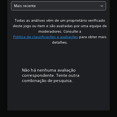
a
Mais recente
s
Todas as análises vêm de um proprietário verificado
s
deste jogo ou item e são avaliadas por uma equipe de
i
moderadores. Consulte a
Política de classificações e avaliações
para obter mais
f
detalhes.
i
c
a
Não há nenhuma avaliação
correspondente. Tente outra
ç
combinação de pesquisa.
ã
o
m