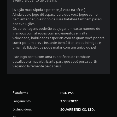
aventura quanto de batalha.
l
[A ação mais rápida e potente já vista na série.]
Ainda que o jogo dê espaço para que você jogue como
a
bem entender, o escopo de suas batalhas também passou
por evoluções.
s
Os personagens poderão subjugar um vasto número de
inimigos com ataques com movimentos em alta
s
velocidade, habilidades especiais com as quais você poderá
sumir por um breve instante bem à frente dos inimigos e
i
uma habilidade que pode matar com um único golpe!
f
Este jogo conta com uma experiência de combate
desafiadora mas eletrizante para que você possa curtir
i
vagando livremente pelos céus.
c
a
Plataforma:
PS4, PS5
ç
Lançamento:
27/10/2022
õ
Distribuidora:
SQUARE ENIX CO. LTD.
e