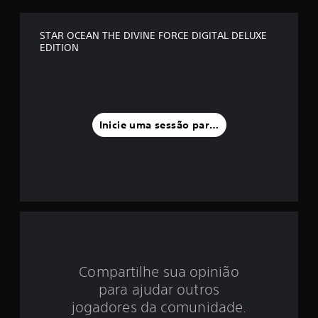
é
d
STAR OCEAN THE DIVINE FORCE DIGITAL DELUXE
EDITION
i
a
f
Inicie uma sessão para classificar
o
i
d
e
4
.
Compartilhe sua opinião
para ajudar outros
0
jogadores da comunidade.