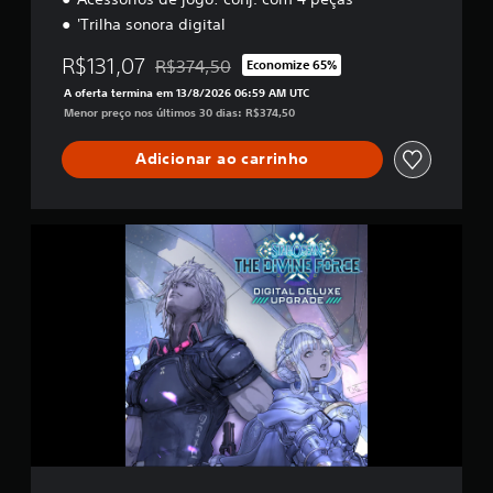
'Trilha sonora digital
R$131,07
R$374,50
Economize 65%
Desconto aplicado no preço original de R$374
A oferta termina em 13/8/2026 06:59 AM UTC
Menor preço nos últimos 30 dias: R$374,50
Adicionar ao carrinho
D
I
G
I
T
A
L
D
E
L
U
X
E
U