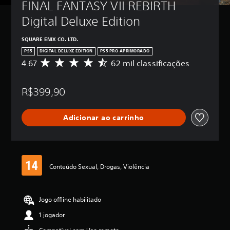
FINAL FANTASY VII REBIRTH 
Digital Deluxe Edition
SQUARE ENIX CO. LTD.
PS5
DIGITAL DELUXE EDITION
PS5 PRO APRIMORADO
4.67
62 mil classificações
D
e
5
R$399,90
e
s
t
Adicionar ao carrinho
r
e
l
a
s
,
Conteúdo Sexual, Drogas, Violência
a
c
l
Jogo offline habilitado
a
s
1 jogador
s
i