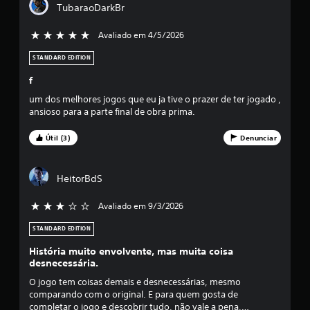
m
TubaraoDarkBr
é
Avaliado em 4/5/2026
5 estrelas de 5
d
STANDARD EDITION
f
i
um dos melhores jogos que eu ja tive o prazer de ter jogado ,
a
ansioso para a parte final de obra prima.
f
Útil (3)
Denunciar
o
HeitorBdS
i
Avaliado em 9/3/2026
3 estrelas de 5
d
STANDARD EDITION
e
História muito envolvente, mas muita coisa
4
desnecessária.
O jogo tem coisas demais e desnecessárias, mesmo
.
comparando com o original. E para quem gosta de
completar o jogo e descobrir tudo, não vale a pena,