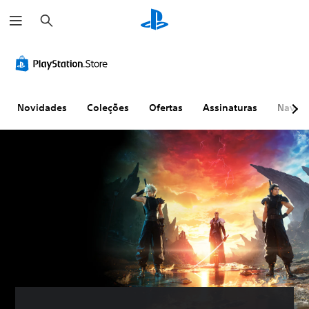
P
e
s
q
u
i
s
a
r
Novidades
Coleções
Ofertas
Assinaturas
Naveg