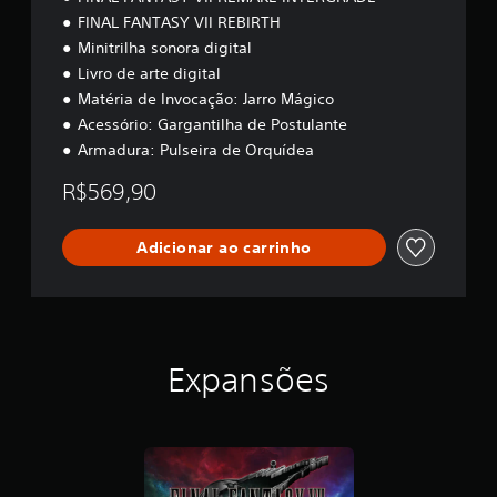
a
FINAL FANTASY VII REBIRTH
l
Minitrilha sonora digital
D
e
Livro de arte digital
l
Matéria de Invocação: Jarro Mágico
u
Acessório: Gargantilha de Postulante
x
Armadura: Pulseira de Orquídea
e
R$569,90
Adicionar ao carrinho
Expansões