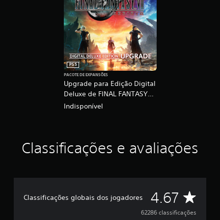
PS5
PACOTE DE EXPANSÕES
Upgrade para Edição Digital
Deluxe de FINAL FANTASY
VII REBIRTH
Indisponível
Classificações e avaliações
D
4.67
Classificações globais dos jogadores
e
62286 classificações