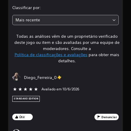
l
Classificar por:
a
Mais recente
s
Todas as análises vêm de um proprietário verificado
s
deste jogo ou item e são avaliadas por uma equipe de
i
moderadores. Consulte a
Política de classificações e avaliações
para obter mais
f
detalhes.
i
Diego_Ferreira_0
c
Avaliado em 10/6/2026
5 estrelas de 5
a
STANDARD EDITION
ç
ã
Útil
Denunciar
o