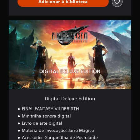
Adicionar à biblioteca
T
H
D
E
D
M
i
O
g
i
t
a
l
D
e
l
u
x
e
E
Digital Deluxe Edition
d
i
FINAL FANTASY VII REBIRTH
t
Minitrilha sonora digital
i
Livro de arte digital
o
n
Matéria de Invocação: Jarro Mágico
Acessório: Gargantilha de Postulante