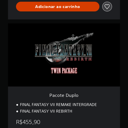
s
i
Adicionar ao carrinho
f
i
c
P
a
a
ç
c
õ
o
e
t
s
e
D
u
p
l
o
Pacote Duplo
FINAL FANTASY VII REMAKE INTERGRADE
FINAL FANTASY VII REBIRTH
R$455,90