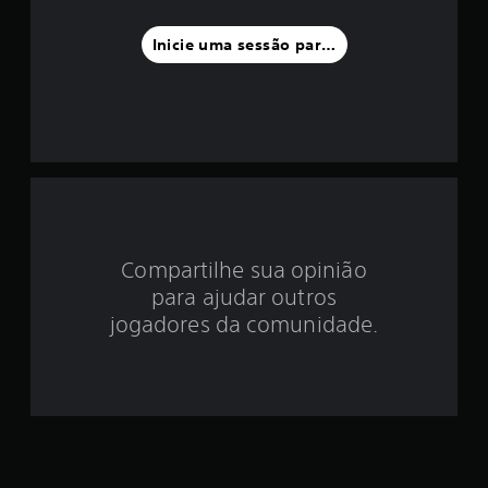
8
6
Inicie uma sessão para classificar
c
l
a
s
s
Compartilhe sua opinião
i
para ajudar outros
f
jogadores da comunidade.
i
c
a