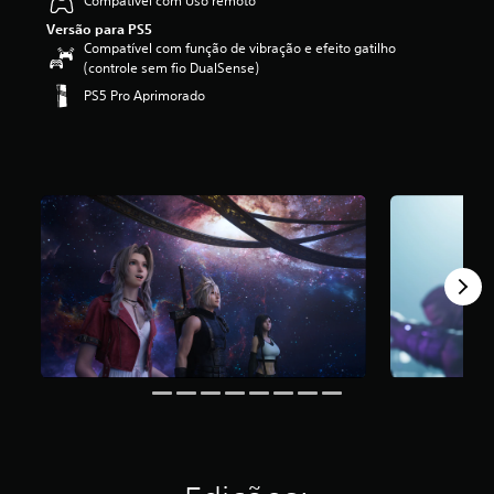
Compatível com Uso remoto
f
Versão para PS5
i
Compatível com função de vibração e efeito gatilho
c
(controle sem fio DualSense)
a
PS5 Pro Aprimorado
ç
ã
o
m
é
d
i
a
f
o
i
d
e
4
.
6
7
e
s
t