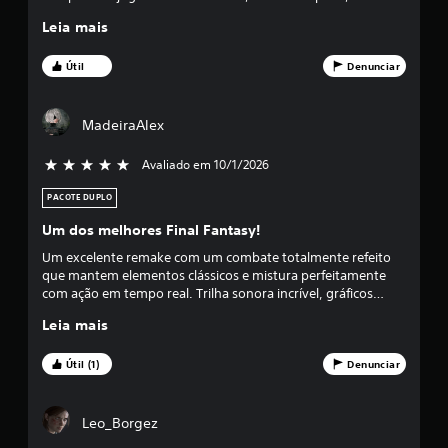
6
dificuldade extrema e sem necessidade.
Leia mais
7
Útil
Denunciar
e
s
MadeiraAlex
t
Avaliado em 10/1/2026
5 estrelas de 5
r
PACOTE DUPLO
e
Um dos melhores Final Fantasy!
Um excelente remake com um combate totalmente refeito
l
que mantem elementos clássicos e mistura perfeitamente
com ação em tempo real. Trilha sonora incrível, gráficos
a
lindos e todo um elenco de voz espetacular. Recomendo
Leia mais
totalmente!
s
Útil (1)
Denunciar
e
m
Leo_Borgez