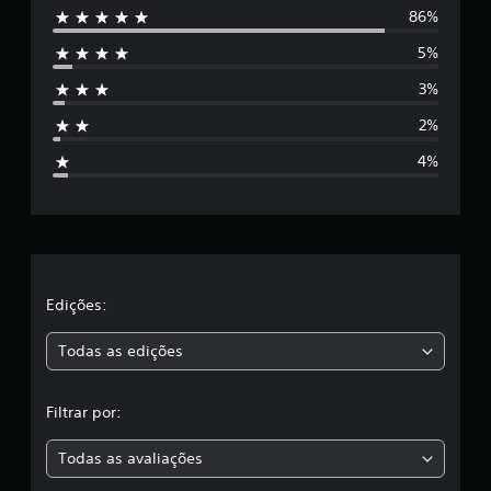
86%
5
5%
e
3%
s
2%
t
4%
r
e
l
a
Edições:
s
Todas as edições
,
Filtrar por:
a
Todas as avaliações
c