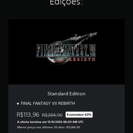
Edições:
r
e
l
a
S
s
t
e
a
m
n
u
d
m
a
t
r
o
d
t
E
a
d
l
i
d
t
e
i
6
o
2
Standard Edition
n
m
i
FINAL FANTASY VII REBIRTH
l
c
R$113,96
R$284,90
Economize 60%
Desconto aplicado no preço original de R$284
l
A oferta termina em 13/8/2026 06:59 AM UTC
a
Menor preço nos últimos 30 dias: R$284,90
s