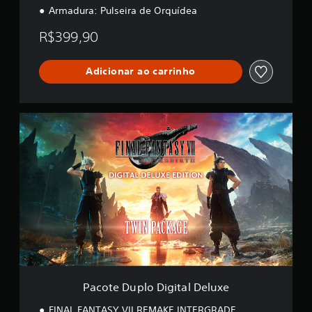
Armadura: Pulseira de Orquídea
R$399,90
Adicionar ao carrinho
P
a
c
o
t
e
D
u
p
l
o
D
i
g
Pacote Duplo Digital Deluxe
i
t
FINAL FANTASY VII REMAKE INTERGRADE