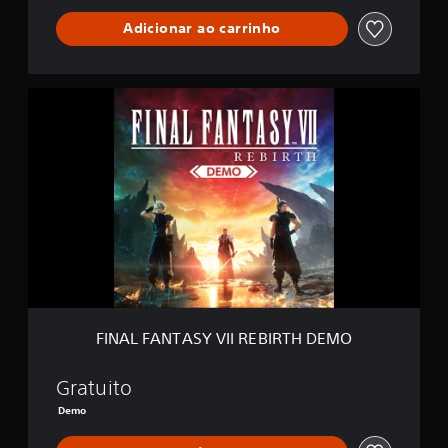
Adicionar ao carrinho
F
I
N
A
L
F
A
N
T
A
S
Y
V
I
FINAL FANTASY VII REBIRTH DEMO
I
R
E
Gratuito
B
Demo
I
R