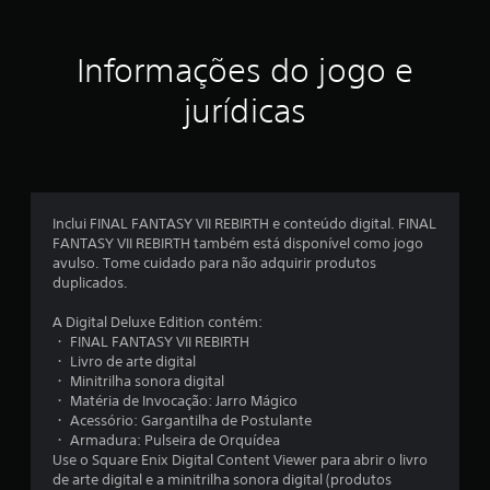
ç
õ
Informações do jogo e
e
jurídicas
s
Inclui FINAL FANTASY VII REBIRTH e conteúdo digital. FINAL
FANTASY VII REBIRTH também está disponível como jogo
avulso. Tome cuidado para não adquirir produtos
duplicados.
A Digital Deluxe Edition contém:
・ FINAL FANTASY VII REBIRTH
・ Livro de arte digital
・ Minitrilha sonora digital
・ Matéria de Invocação: Jarro Mágico
・ Acessório: Gargantilha de Postulante
・ Armadura: Pulseira de Orquídea
Use o Square Enix Digital Content Viewer para abrir o livro
de arte digital e a minitrilha sonora digital (produtos