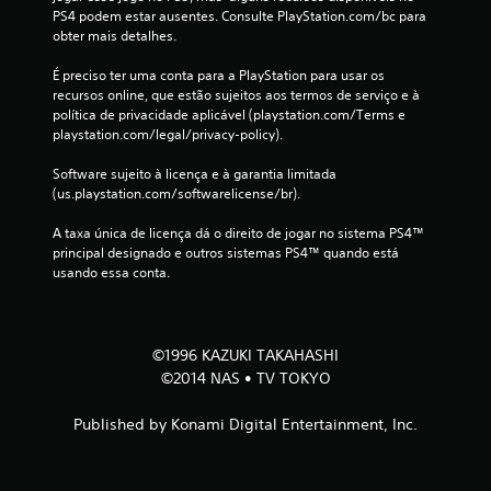
1
PS4 podem estar ausentes. Consulte PlayStation.com/bc para 
obter mais detalhes.
c
É preciso ter uma conta para a PlayStation para usar os 
l
recursos online, que estão sujeitos aos termos de serviço e à 
política de privacidade aplicável (playstation.com/Terms e 
a
playstation.com/legal/privacy-policy).
s
Software sujeito à licença e à garantia limitada 
(us.playstation.com/softwarelicense/br).
s
A taxa única de licença dá o direito de jogar no sistema PS4™ 
i
principal designado e outros sistemas PS4™ quando está 
usando essa conta.
f
i
©1996 KAZUKI TAKAHASHI
c
©2014 NAS • TV TOKYO
a
Published by Konami Digital Entertainment, Inc.
ç