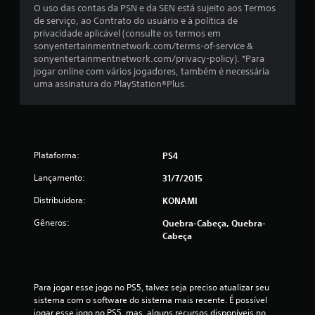
m
O uso das contas da PSN e da SEN está sujeito aos Termos
de serviço, ao Contrato do usuário e à política de
t
privacidade aplicável (consulte os termos em
sonyentertainmentnetwork.com/terms-of-service &
o
sonyentertainmentnetwork.com/privacy-policy). *Para
jogar online com vários jogadores, também é necessária
t
uma assinatura do PlayStation®Plus.
a
l
Plataforma:
PS4
d
Lançamento:
31/7/2015
e
Distribuidora:
KONAMI
1
Gêneros:
Quebra-Cabeça, Quebra-
Cabeça
6
3
Para jogar esse jogo no PS5, talvez seja preciso atualizar seu 
8
sistema com o software do sistema mais recente. É possível 
jogar esse jogo no PS5, mas  alguns recursos disponíveis no 