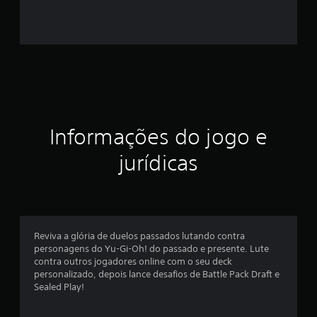
7
e
s
t
r
Informações do jogo e
e
jurídicas
l
a
s
Reviva a glória de duelos passados lutando contra
e
personagens do Yu-Gi-Oh! do passado e presente. Lute
contra outros jogadores online com o seu deck
m
personalizado, depois lance desafios de Battle Pack Draft e
Sealed Play!
u