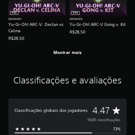
PS4
PS4
EXPANSÃO
EXPANSÃO
Yu-Gi-Oh! ARC-V: Declan vs
Yu-Gi-Oh! ARC-V Gong v. Kit
Celina
R$28,50
R$28,50
Mostrar mais
Classificações e avaliações
D
4.47
Classificações globais dos jogadores
e
16381 classificações
73%
5