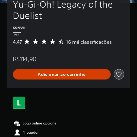
Yu-Gi-Oh! Legacy of the 
Duelist
KONAMI
PS4
4.47
16 mil classificações
D
e
5
R$114,90
e
s
t
Adicionar ao carrinho
r
e
l
a
s
,
a
c
l
Jogo online opcional
a
s
1 jogador
s