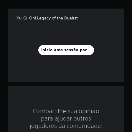
é
d
Yu-Gi-Oh! Legacy of the Duelist
i
a
f
Inicie uma sessão para classificar
o
i
d
e
4
Compartilhe sua opinião
.
para ajudar outros
4
jogadores da comunidade.