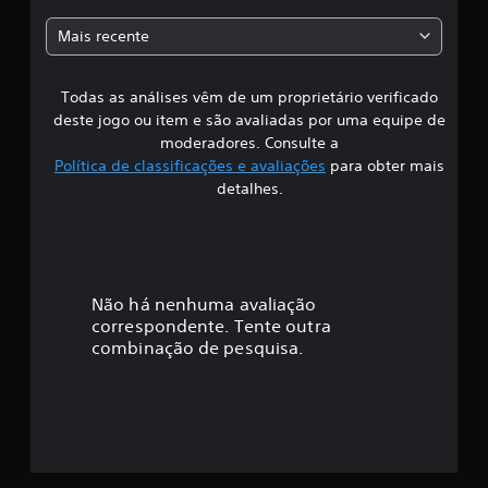
a
Mais recente
s
Todas as análises vêm de um proprietário verificado
s
deste jogo ou item e são avaliadas por uma equipe de
i
moderadores. Consulte a
Política de classificações e avaliações
para obter mais
f
detalhes.
i
c
a
Não há nenhuma avaliação
correspondente. Tente outra
ç
combinação de pesquisa.
ã
o
m