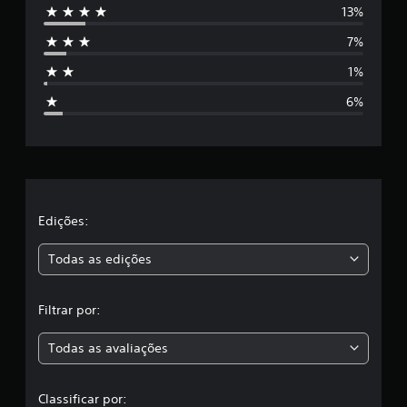
13%
e
7%
s
1%
t
6%
r
e
l
a
Edições:
s
Todas as edições
,
Filtrar por:
a
Todas as avaliações
c
l
Classificar por: