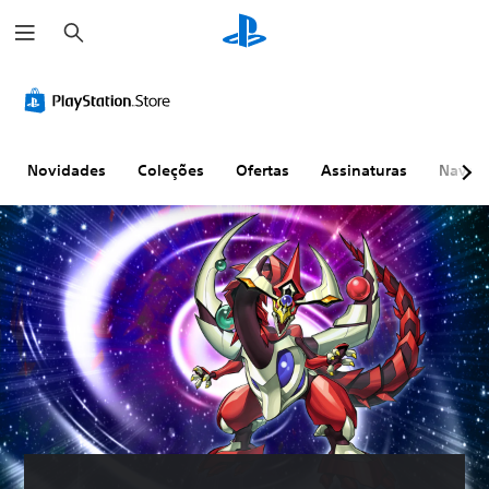
P
e
s
q
u
i
s
a
r
Novidades
Coleções
Ofertas
Assinaturas
Naveg