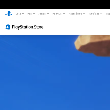
Loja
PS5
Jogos
PS Plus
Acessórios
Notícias
Su