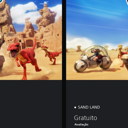
ã
o
P
a
d
r
ã
o
SAND LAND
Gratuito
Avaliação