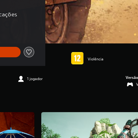
icações
Violência
Versão
1 jogador