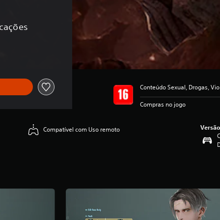
icações
Conteúdo Sexual, Drogas, Vio
Compras no jogo
Versão
Compatível com Uso remoto
C