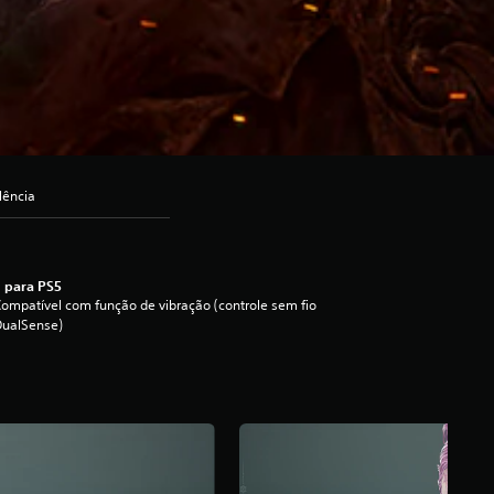
lência
 para PS5
ompatível com função de vibração (controle sem fio
DualSense)