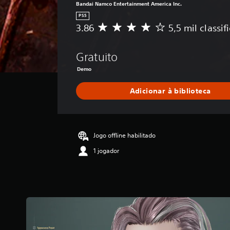
Bandai Namco Entertainment America Inc.
PS5
3.86
5,5 mil classif
D
e
5
Gratuito
e
s
Demo
t
r
Adicionar à biblioteca
e
l
a
s
Jogo offline habilitado
,
a
1 jogador
c
l
a
s
s
i
f
i