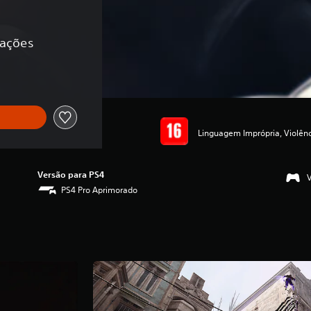
cações
Linguagem Imprópria, Violên
Versão para PS4
PS4 Pro Aprimorado