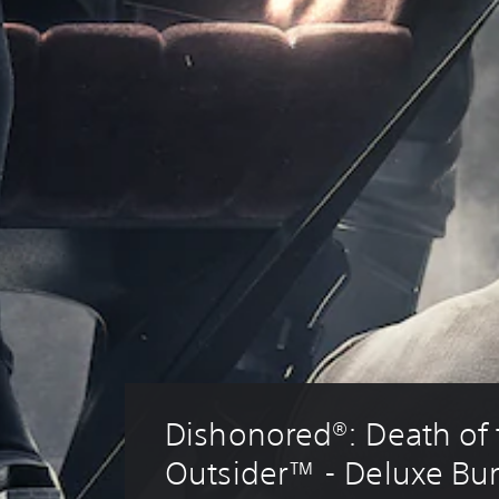
Dishonored®: Death of 
Outsider™ - Deluxe Bu