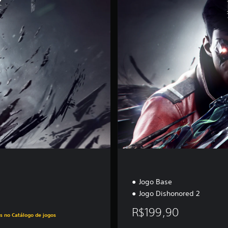
u
x
e
E
d
i
t
i
o
n
Jogo Base
Jogo Dishonored 2
49,50
R$199,90
os no Catálogo de jogos