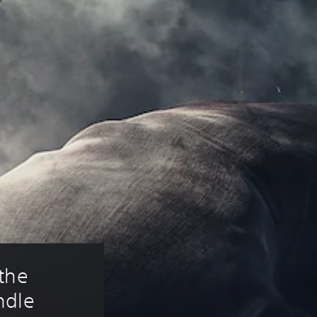
the 
ndle