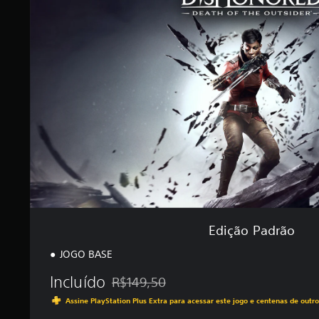
l
ç
a
ã
s
o
e
P
m
a
u
d
m
r
t
ã
o
o
t
a
l
d
e
5
,
4
Edição Padrão
m
i
JOGO BASE
l
c
Incluído
R$149,50
l
Desconto aplicado no preço original de R$1
a
Assine PlayStation Plus Extra para acessar este jogo e centenas de outr
s