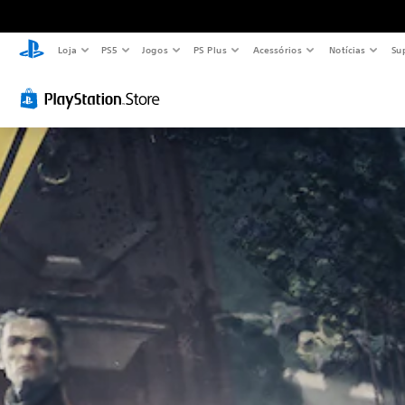
Loja
PS5
Jogos
PS Plus
Acessórios
Notícias
Su