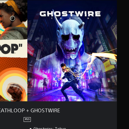
EATHLOOP + GHOSTWIRE
PS5
Ghostwire: Tokyo