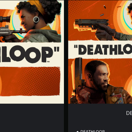
D
E
A
T
H
L
O
O
P
+
G
H
O
S
T
W
I
R
E
D
DEATHLOOP