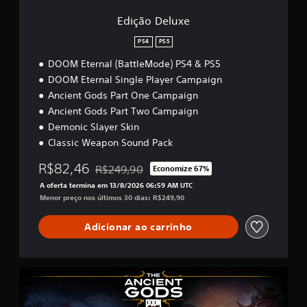
s
r
a
a
t
Edição Deluxe
m
o
i
á
b
u
a
v
PS4
PS5
é
v
l
e
m
i
DOOM Eternal (BattleMode) PS4 & PS5
V
l
s
r
o
DOOM Eternal Single Player Campaign
ã
o
(
c
o
s
Ancient Gods Part One Campaign
b
ê
c
s
á
Ancient Gods Part Two Campaign
p
o
o
s
Demonic Slayer Skin
o
m
n
i
d
Classic Weapon Sound Pack
u
s
c
e
n
a
v
a
R$82,46
R$249,90
Economize 67%
i
o
Desconto aplicado no preço original de R$249
e
)
c
s
A oferta termina em 13/8/2026 06:59 AM UTC
r
a
e
S
Menor preço nos últimos 30 dias: R$249,90
a
d
u
ã
s
a
r
o
Adicionar ao carrinho
i
s
e
o
n
v
d
f
f
i
o
e
o
s
r
r
Y
r
u
.
e
e
m
a
c
a
a
l