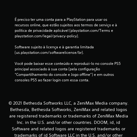
c
e
s
É preciso ter uma conta para a PlayStation para usar os 
s
recursos online, que estão sujeitos aos termos de serviço e à 
i
política de privacidade aplicável (playstation.com/Terms e 
d
playstation.com/legal/privacy-policy).
a
d
Software sujeito à licença e à garantia limitada 
e
(us.playstation.com/softwarelicense/br).
d
e
Você pode baixar esse conteúdo e reproduzi-lo no console PS5 
c
principal associado à sua conta (pela configuração 
o
“Compartilhamento do console e Jogo offline”) e em outros 
n
consoles PS5 ao fazer login com essa conta.
t
r
o
l
e
© 2021 Bethesda Softworks LLC, a ZeniMax Media company.
s
Bethesda, Bethesda Softworks, ZeniMax and related logos
d
are registered trademarks or trademarks of ZeniMax Media
e
Inc. in the U.S. and/or other countries. DOOM, id, id
t
Software and related logos are registered trademarks or
o
trademarks of id Software LLC in the U.S. and/or other
q