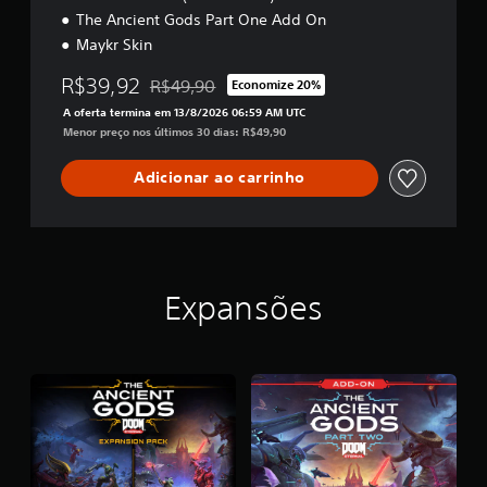
r
a
e
The Ancient Gods Part One Add On
m
r
a
Maykr Skin
a
u
n
ç
m
R$39,92
a
R$49,90
Economize 20%
õ
a
Desconto aplicado no preço original de R$49,9
l
e
m
A oferta termina em 13/8/2026 06:59 AM UTC
ó
s
b
Menor preço nos últimos 30 dias: R$49,90
v
g
i
i
e
i
Adicionar ao carrinho
s
n
c
u
t
o
a
e
a
i
s
j
s
e
u
e
m
Expansões
s
s
c
t
s
o
e
á
n
n
s
v
c
e
e
i
q
l
a
u
(
i
ê
b
s
n
á
a
c