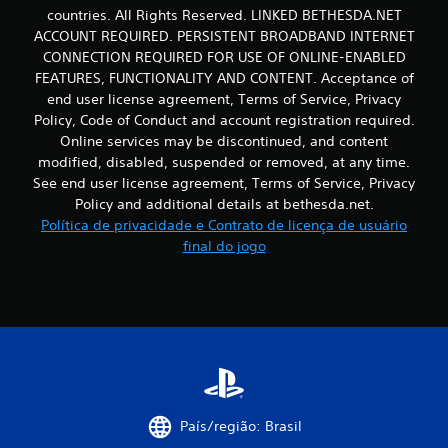
u
countries. All Rights Reserved. LINKED BETHESDA.NET
e
ACCOUNT REQUIRED. PERSISTENT BROADBAND INTERNET
.
CONNECTION REQUIRED FOR USE OF ONLINE-ENABLED
FEATURES, FUNCTIONALITY AND CONTENT. Acceptance of
P
end user license agreement, Terms of Service, Privacy
o
Policy, Code of Conduct and account registration required.
d
Online services may be discontinued, and content
e
modified, disabled, suspended or removed, at any time.
s
See end user license agreement, Terms of Service, Privacy
e
Policy and additional details at bethesda.net.
r
Política de privacidade e Contrato de licença de usuário
j
final do jogo
o
g
a
d
o
s
e
m
v
País/região: Brasil
i