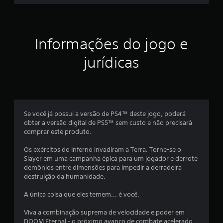
l
g
a
a
d
o
Informações do jogo e
s
s
e
jurídicas
s
m
c
i
o
n
f
t
Se você já possui a versão de PS4™ deste jogo, poderá
i
r
obter a versão digital de PS5™ sem custo e não precisará
o
comprar este produto.
c
l
e
Os exércitos do Inferno invadiram a Terra. Torne-se o
a
s
Slayer em uma campanha épica para um jogador e derrote
d
demônios entre dimensões para impedir a derradeira
ç
e
destruição da humanidade.
t
õ
o
A única coisa que eles temem... é você.
q
e
Viva a combinação suprema de velocidade e poder em
u
DOOM Eternal - o próximo avanço de combate acelerado