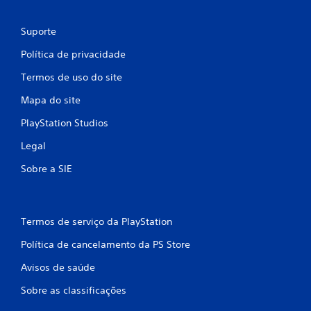
b
r
Suporte
a
ç
Política de privacidade
ã
o
Termos de uso do site
d
Mapa do site
o
c
PlayStation Studios
o
n
Legal
t
Sobre a SIE
r
o
l
e
Termos de serviço da PlayStation
V
o
Política de cancelamento da PS Store
c
Avisos de saúde
ê
p
Sobre as classificações
o
d