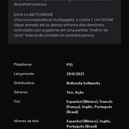
e
s
de primeira pessoa.
V
o
Entre no BATTLEMODE
c
Uma nova experiência multijogador 2 contra 1. Um DOOM
ê
Slayer armado até os dentes enfrenta dois demônios
p
controlados por jogadores em uma partida “melhor de
o
cinco” intensa de combate em primeira pessoa.
d
e
j
o
g
Plataforma:
PS5
a
r
Lançamento:
29/6/2021
o
j
Distribuidora:
Bethesda Softworks
o
g
Gêneros:
Tiro, Ação
o
s
Voz:
Espanhol (México), Francês
e
(França), Inglês, Português
m
(Brasil)
a
Idiomas da tela:
Espanhol (México), Inglês,
n
Português (Brasil)
e