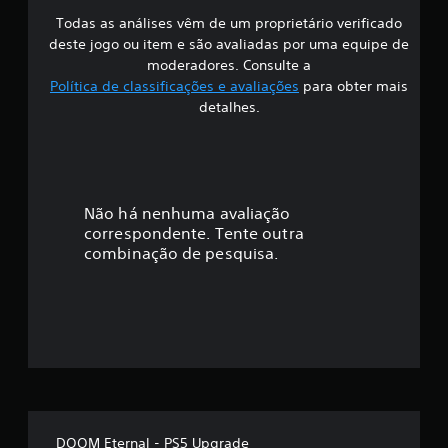
j
r
o
Todas as análises vêm de um proprietário verificado
s
a
g
n
deste jogo ou item e são avaliadas por uma equipe de
t
i
a
moderadores. Consulte a
e
d
Política de classificações e avaliações
para obter mais
o
f
o
detalhes.
g
s
a
i
e
m
m
e
c
c
p
o
l
a
Não há nenhuma avaliação
n
a
correspondente. Tente outra
y
t
ç
combinação de pesquisa.
o
r
u
o
ã
c
l
e
o
e
n
s
a
m
d
s
e
c
é
m
i
n
o
d
e
v
DOOM Eternal - PS5 Upgrade