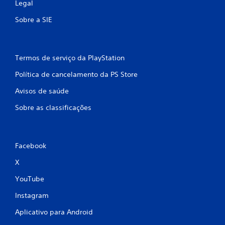
Legal
e
/
Sobre a SIE
r
e
s
p
Termos de serviço da PlayStation
o
s
Política de cancelamento da PS Store
t
a
Avisos de saúde
t
á
Sobre as classificações
t
i
l
.
Facebook
X
YouTube
Instagram
Aplicativo para Android