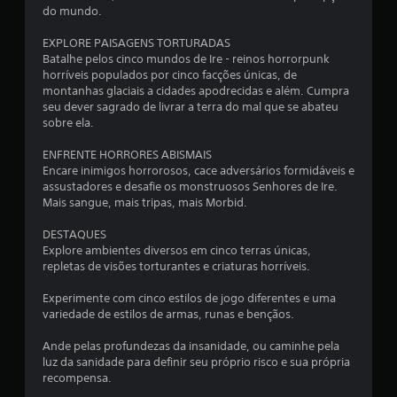
o
do mundo.
l
e
EXPLORE PAISAGENS TORTURADAS
s
Batalhe pelos cinco mundos de Ire - reinos horrorpunk
a
horríveis populados por cinco facções únicas, de
n
montanhas glaciais a cidades apodrecidas e além. Cumpra
a
seu dever sagrado de livrar a terra do mal que se abateu
l
sobre ela.
ó
g
ENFRENTE HORRORES ABISMAIS
i
Encare inimigos horrorosos, cace adversários formidáveis e
c
assustadores e desafie os monstruosos Senhores de Ire.
o
Mais sangue, mais tripas, mais Morbid.
s
.
DESTAQUES
Explore ambientes diversos em cinco terras únicas,
repletas de visões torturantes e criaturas horríveis.
P
o
Experimente com cinco estilos de jogo diferentes e uma
d
variedade de estilos de armas, runas e bençãos.
e
s
Ande pelas profundezas da insanidade, ou caminhe pela
e
luz da sanidade para definir seu próprio risco e sua própria
recompensa.
r