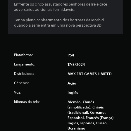
j
Enfrente os cinco assustadores Senhores de Ire e cace
o
adversários adicionais formidáveis.
g
a
Tenha pleno conhecimento dos horrores de Morbid
d
quando a série entra em uma nova perspectiva 3D.
o
s
e
m
v
Plataforma:
PS4
i
b
Lançamento:
17/5/2024
r
Distribuidora:
MAX ENT GAMES LIMITED
a
ç
Gêneros:
Ação
ã
Voz:
Inglês
o
d
Idiomas da tela:
Alemão, Chinês
o
(simplificado), Chinês
c
(tradicional), Coreano,
o
Espanhol, Francês (França),
n
Inglês, Japonês, Russo,
Ucraniano
t