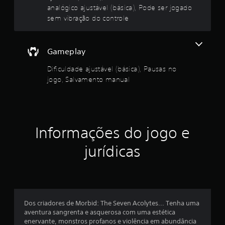
a
s
analógico ajustável (básica), Pode ser jogado
o
i
u
sem vibração do controle
l
c
.
a
d
)
Gameplay
S
e
ã
Dificuldade ajustável (básica), Pausas no
o
1
jogo, Salvamento manual
o
f
1
e
r
7
e
Informações do jogo e
c
2
i
d
jurídicas
c
a
s
l
a
l
a
g
u
Dos criadores de Morbid: The Seven Acolytes... Tenha uma
s
m
aventura sangrenta e asquerosa com uma estética
a
enervante, monstros profanos e violência em abundância