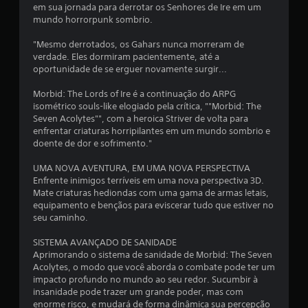
s
s
em sua jornada para derrotar os Senhores de Ire em um
o
mundo horrorpunk sombrio.
i
p
ç
"Mesmo derrotados, os Gahars nunca morreram de
f
õ
verdade. Eles dormiram pacientemente, até a
e
oportunidade de se erguer novamente surgir...
i
s
d
Morbid: The Lords of Ire é a continuação do ARPG
c
e
isométrico souls-like elogiado pela crítica, ""Morbid: The
i
Seven Acolytes"", com a heroica Striver de volta para
a
n
enfrentar criaturas horripilantes em um mundo sombrio e
v
doente de dor e sofrimento."
ç
e
r
UMA NOVA AVENTURA, EM UMA NOVA PERSPECTIVA
õ
s
Enfrente inimigos terríveis em uma nova perspectiva 3D.
ã
Mate criaturas hediondas com uma gama de armas letais,
o
e
equipamento e bençãos para eviscerar tudo que estiver no
d
seu caminho.
o
s
s
SISTEMA AVANÇADO DE SANIDADE
c
Aprimorando o sistema de sanidade de Morbid: The Seven
o
Acolytes, o modo que você aborda o combate pode ter um
n
impacto profundo no mundo ao seu redor. Sucumbir à
t
insanidade pode trazer um grande poder, mas com
r
enorme risco, e mudará de forma dinâmica sua percepção