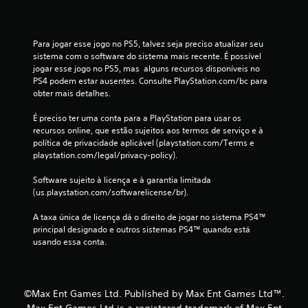
r
o
l
Para jogar esse jogo no PS5, talvez seja preciso atualizar seu 
e
sistema com o software do sistema mais recente. É possível 
V
jogar esse jogo no PS5, mas  alguns recursos disponíveis no 
o
PS4 podem estar ausentes. Consulte PlayStation.com/bc para 
c
obter mais detalhes.
ê
p
É preciso ter uma conta para a PlayStation para usar os 
o
recursos online, que estão sujeitos aos termos de serviço e à 
d
política de privacidade aplicável (playstation.com/Terms e 
e
playstation.com/legal/privacy-policy).
j
o
Software sujeito à licença e à garantia limitada 
g
(us.playstation.com/softwarelicense/br).
a
r
A taxa única de licença dá o direito de jogar no sistema PS4™ 
o
principal designado e outros sistemas PS4™ quando está 
j
usando essa conta.
o
g
o
s
©Max Ent Games Ltd. Published by Max Ent Games Ltd™.
e