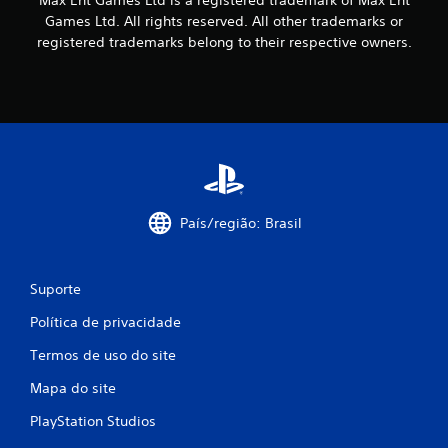
Max Ent Games Ltd is a registered trademark of Max Ent
m
Games Ltd. All rights reserved. All other trademarks or
a
registered trademarks belong to their respective owners.
t
i
v
a
r
a
v
i
b
r
País/região: Brasil
a
ç
ã
o
Suporte
d
o
Política de privacidade
c
o
Termos de uso do site
n
t
Mapa do site
r
PlayStation Studios
o
l