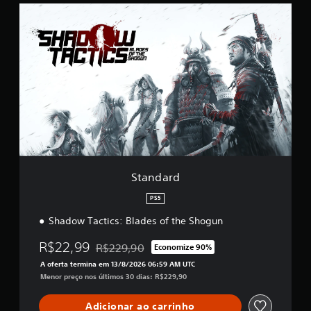
r
S
e
t
l
a
a
n
s
d
e
a
m
r
u
d
m
t
o
t
a
l
d
Standard
e
PS5
4
,
Shadow Tactics: Blades of the Shogun
8
m
R$22,99
R$229,90
Economize 90%
i
Desconto aplicado no preço original de R$229,
l
A oferta termina em 13/8/2026 06:59 AM UTC
c
Menor preço nos últimos 30 dias: R$229,90
l
a
Adicionar ao carrinho