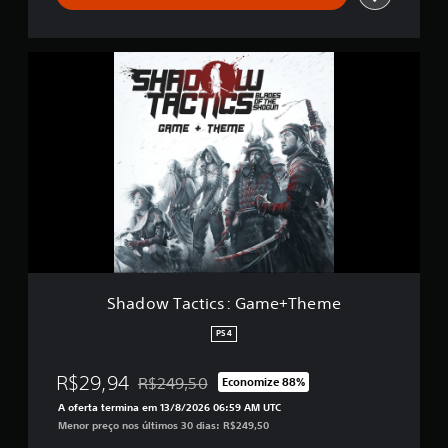
s
s
i
f
S
i
h
c
a
a
d
ç
o
õ
w
e
T
s
a
c
t
i
c
s
:
Shadow Tactics: Game+Theme
G
a
PS4
m
e
R$29,94
R$249,50
Economize 88%
+
Desconto aplicado no preço original de R$249,
T
A oferta termina em 13/8/2026 06:59 AM UTC
h
Menor preço nos últimos 30 dias: R$249,50
e