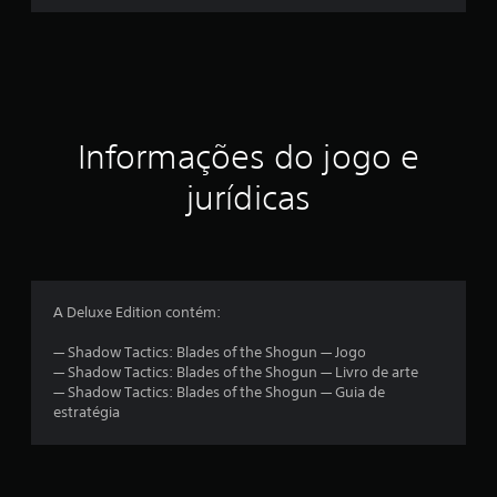
s
t
r
e
Informações do jogo e
l
jurídicas
a
s
e
A Deluxe Edition contém:
m
— Shadow Tactics: Blades of the Shogun — Jogo
— Shadow Tactics: Blades of the Shogun — Livro de arte
u
— Shadow Tactics: Blades of the Shogun — Guia de
estratégia
m
t