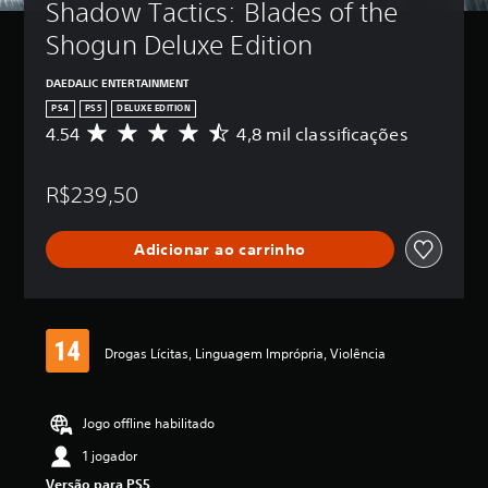
Shadow Tactics: Blades of the 
Shogun Deluxe Edition
DAEDALIC ENTERTAINMENT
PS4
PS5
DELUXE EDITION
4.54
4,8 mil classificações
D
e
5
R$239,50
e
s
t
Adicionar ao carrinho
r
e
l
a
s
,
Drogas Lícitas, Linguagem Imprópria, Violência
a
c
l
Jogo offline habilitado
a
s
1 jogador
s
Versão para PS5
i