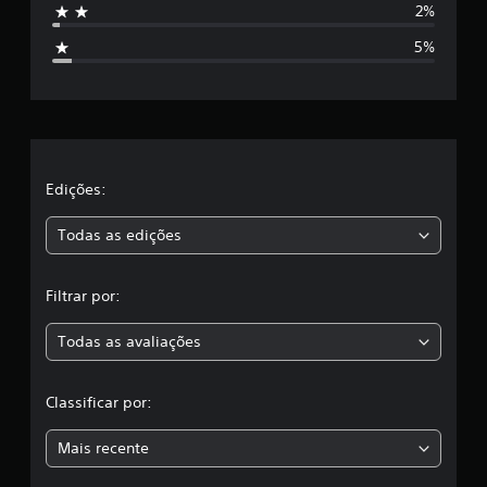
2%
t
5%
r
e
l
a
Edições:
s
Todas as edições
,
Filtrar por:
a
Todas as avaliações
c
l
Classificar por:
a
Mais recente
s