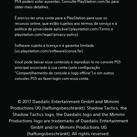
a
PS4 podem estar ausentes. Consulte PlayStation.com/bc para 
obter mais detalhes.
s
É preciso ter uma conta para a PlayStation para usar os 
recursos online, que estão sujeitos aos termos de serviço e à 
s
política de privacidade aplicável (playstation.com/Terms e 
playstation.com/legal/privacy-policy).
i
Software sujeito à licença e à garantia limitada 
f
(us.playstation.com/softwarelicense/br).
i
Você pode baixar esse conteúdo e reproduzi-lo no console PS5 
principal associado à sua conta (pela configuração 
c
“Compartilhamento do console e Jogo offline”) e em outros 
consoles PS5 ao fazer login com essa conta.
a
ç
© 2017 Daedalic Entertainment GmbH and Mimimi
õ
Productions UG (haftungsbeschränkt). Shadow Tactics, the
Shadow Tactics logo, the Daedalic logo and the Mimimi
e
Productions logo are trademarks of Daedalic Entertainment
s
GmbH and/or Mimimi Productions UG
(haftungsbeschränkt). All rights reserved.