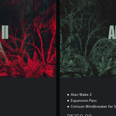
ç
ã
o
d
e
l
u
x
o
Alan Wake 2
Expansion Pass
Crimson Windbreaker for 