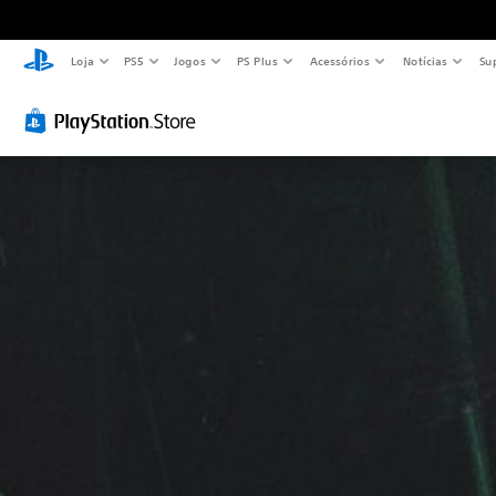
Loja
PS5
Jogos
PS Plus
Acessórios
Notícias
Su