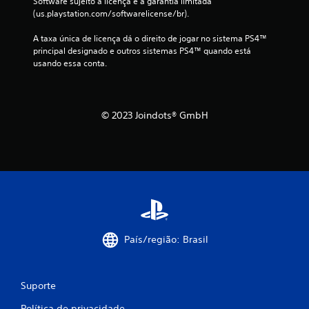
Software sujeito à licença e à garantia limitada 
(us.playstation.com/softwarelicense/br).
A taxa única de licença dá o direito de jogar no sistema PS4™ 
principal designado e outros sistemas PS4™ quando está 
usando essa conta.
© 2023 Joindots® GmbH
País/região: Brasil
Suporte
Política de privacidade