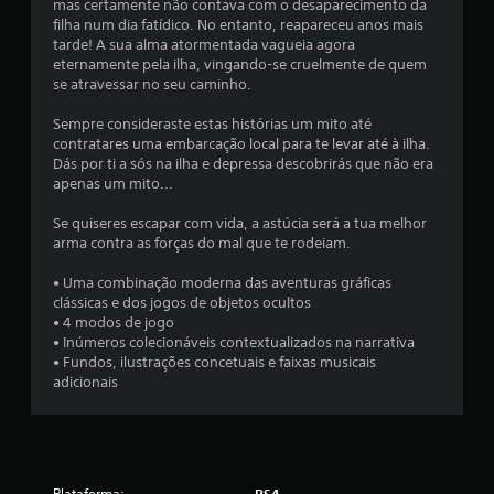
mas certamente não contava com o desaparecimento da
t
filha num dia fatídico. No entanto, reapareceu anos mais
tarde! A sua alma atormentada vagueia agora
o
eternamente pela ilha, vingando-se cruelmente de quem
se atravessar no seu caminho.
t
Sempre consideraste estas histórias um mito até
a
contratares uma embarcação local para te levar até à ilha.
Dás por ti a sós na ilha e depressa descobrirás que não era
l
apenas um mito...
d
Se quiseres escapar com vida, a astúcia será a tua melhor
arma contra as forças do mal que te rodeiam.
e
• Uma combinação moderna das aventuras gráficas
clássicas e dos jogos de objetos ocultos
3
• 4 modos de jogo
• Inúmeros colecionáveis contextualizados na narrativa
1
• Fundos, ilustrações concetuais e faixas musicais
adicionais
c
l
a
Plataforma:
PS4