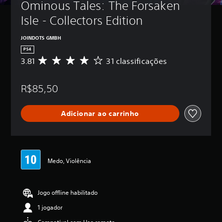
Ominous Tales: The Forsaken 
Isle - Collectors Edition
JOINDOTS GMBH
PS4
3.81
31 classificações
D
e
5
R$85,50
e
s
t
Adicionar ao carrinho
r
e
l
a
s
,
Medo, Violência
a
c
l
Jogo offline habilitado
a
s
1 jogador
s
i