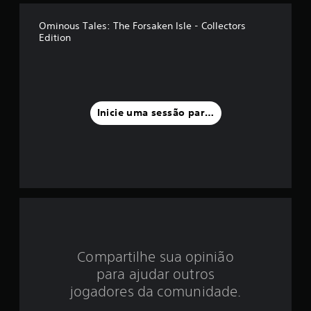
d
Ominous Tales: The Forsaken Isle - Collectors
Edition
i
a
f
Inicie uma sessão para classificar
o
i
d
e
3
.
Compartilhe sua opinião
para ajudar outros
8
jogadores da comunidade.
1