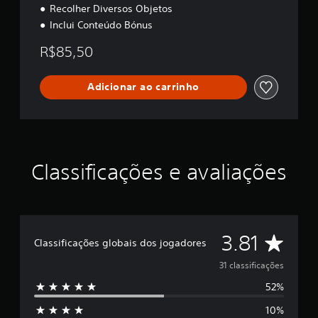
a
Recolher Diversos Objetos
k
Inclui Conteúdo Bónus
e
n
R$85,50
I
s
l
Adicionar ao carrinho
e
-
C
o
l
l
Classificações e avaliações
e
c
t
o
r
s
D
3.81
Classificações globais dos jogadores
E
d
e
31 classificações
i
t
52%
5
i
o
10%