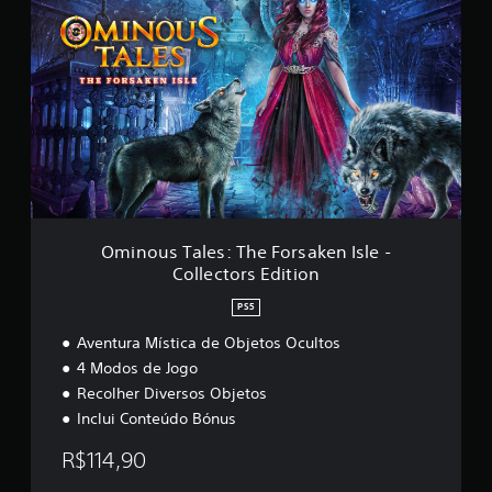
r
m
e
i
l
n
a
o
s
u
e
s
m
T
u
a
m
l
t
e
o
s
t
:
a
T
Ominous Tales: The Forsaken Isle -
l
h
Collectors Edition
d
e
e
F
PS5
3
o
1
r
Aventura Mística de Objetos Ocultos
c
s
4 Modos de Jogo
l
a
Recolher Diversos Objetos
a
k
s
Inclui Conteúdo Bónus
e
s
n
i
R$114,90
I
f
s