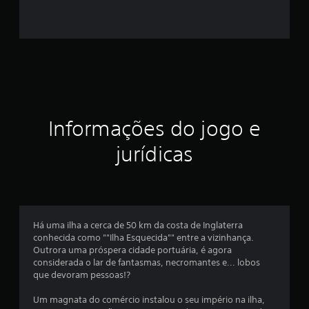
e
s
t
r
e
Informações do jogo e
l
jurídicas
a
s
e
Há uma ilha a cerca de 50 km da costa de Inglaterra
conhecida como ""Ilha Esquecida"" entre a vizinhança.
m
Outrora uma próspera cidade portuária, é agora
considerada o lar de fantasmas, necromantes e... lobos
u
que devoram pessoas!?
m
Um magnata do comércio instalou o seu império na ilha,