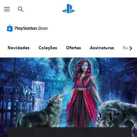
P
e
s
q
u
i
s
a
r
Novidades
Coleções
Ofertas
Assinaturas
Naveg