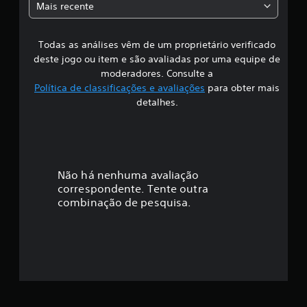
Mais recente
s
Todas as análises vêm de um proprietário verificado
s
deste jogo ou item e são avaliadas por uma equipe de
i
moderadores. Consulte a
Política de classificações e avaliações
para obter mais
f
detalhes.
i
c
a
Não há nenhuma avaliação
correspondente. Tente outra
ç
combinação de pesquisa.
ã
o
m
é