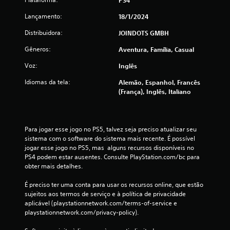
s
Lançamento:
18/1/2024
s
Distribuidora:
JOINDOTS GMBH
i
Gêneros:
Aventura, Família, Casual
f
Voz:
Inglês
Idiomas da tela:
i
Alemão, Espanhol, Francês
(França), Inglês, Italiano
c
a
Para jogar esse jogo no PS5, talvez seja preciso atualizar seu 
sistema com o software do sistema mais recente. É possível 
ç
jogar esse jogo no PS5, mas  alguns recursos disponíveis no 
PS4 podem estar ausentes. Consulte PlayStation.com/bc para 
õ
obter mais detalhes.
e
É preciso ter uma conta para usar os recursos online, que estão 
sujeitos aos termos de serviço e à política de privacidade 
s
aplicável (playstationnetwork.com/terms-of-service e 
playstationnetwork.com/privacy-policy).