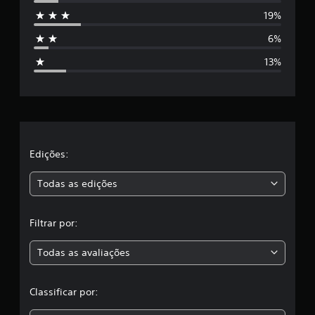
e
n
19%
s
6%
t
13%
r
e
l
a
Edições:
s
Todas as edições
,
Filtrar por:
a
Todas as avaliações
c
l
Classificar por:
a