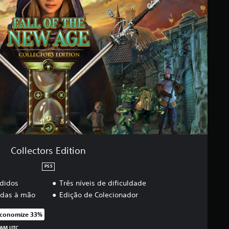
Collectors Edition
PS5
ndidos
Três níveis de dificuldade
adas à mão
Edição de Colecionador
conomize 33%
ado no preço original de R$104,90
 AM UTC