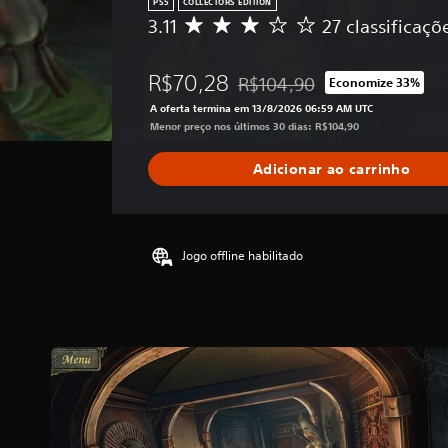
PS5
COLLECTORS EDITION
3.11
27 classificaçõ
D
e
5
R$70,28
R$104,90
Economize 33%
e
Desconto aplicado no preço ori
s
A oferta termina em 13/8/2026 06:59 AM UTC
t
Menor preço nos últimos 30 dias: R$104,90
r
e
Adicionar ao carrinho
l
a
s
,
a
Jogo offline habilitado
c
l
a
s
s
i
f
i
c
a