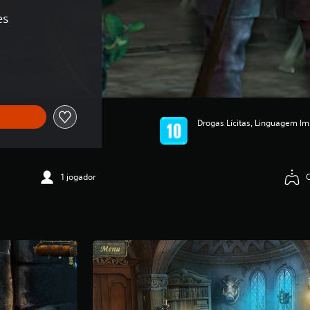
es
ginal de R$104,90
Drogas Lícitas, Linguagem Im
1 jogador