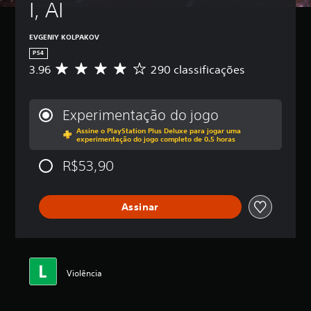
I, AI
EVGENIY KOLPAKOV
PS4
3.96
290 classificações
D
e
5
e
Experimentação do jogo
s
Assine o PlayStation Plus Deluxe para jogar uma
t
experimentação do jogo completo de 0.5 horas
r
e
R$53,90
l
a
s
Assinar
,
a
c
l
a
s
Violência
s
i
f