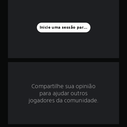
i
a
f
Inicie uma sessão para classificar
o
i
d
e
3
Compartilhe sua opinião
.
para ajudar outros
9
jogadores da comunidade.
6
e