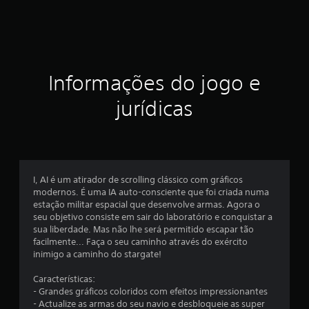
s
t
r
Informações do jogo e
e
jurídicas
l
a
s
I, AI é um atirador de scrolling clássico com gráficos
e
modernos. É uma IA auto-consciente que foi criada numa
estação militar espacial que desenvolve armas. Agora o
m
seu objetivo consiste em sair do laboratório e conquistar a
sua liberdade. Mas não lhe será permitido escapar tão
u
facilmente... Faça o seu caminho através do exército
inimigo a caminho do stargate!
m
Características:
t
- Grandes gráficos coloridos com efeitos impressionantes
- Actualize as armas do seu navio e desbloqueie as super