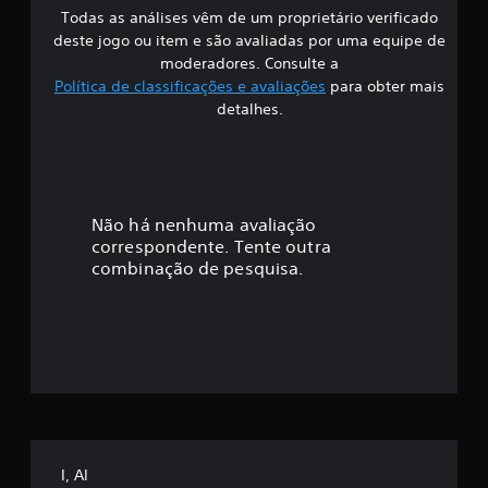
Todas as análises vêm de um proprietário verificado
s
deste jogo ou item e são avaliadas por uma equipe de
i
moderadores. Consulte a
Política de classificações e avaliações
para obter mais
f
detalhes.
i
c
a
Não há nenhuma avaliação
correspondente. Tente outra
ç
combinação de pesquisa.
ã
o
m
é
d
I, AI