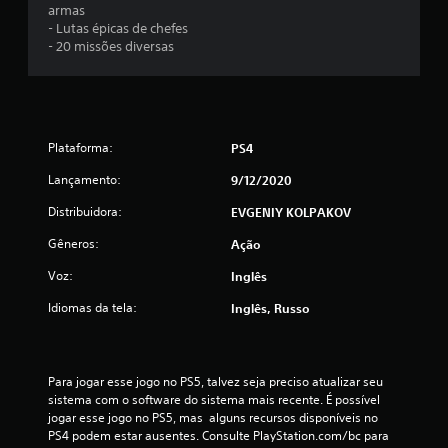
o
armas
- Lutas épicas de chefes
t
- 20 missões diversas
a
l
Plataforma:
PS4
d
Lançamento:
9/12/2020
e
Distribuidora:
EVGENIY KOLPAKOV
2
Gêneros:
Ação
9
Voz:
Inglês
0
Idiomas da tela:
Inglês, Russo
c
l
Para jogar esse jogo no PS5, talvez seja preciso atualizar seu 
sistema com o software do sistema mais recente. É possível 
a
jogar esse jogo no PS5, mas  alguns recursos disponíveis no 
PS4 podem estar ausentes. Consulte PlayStation.com/bc para 