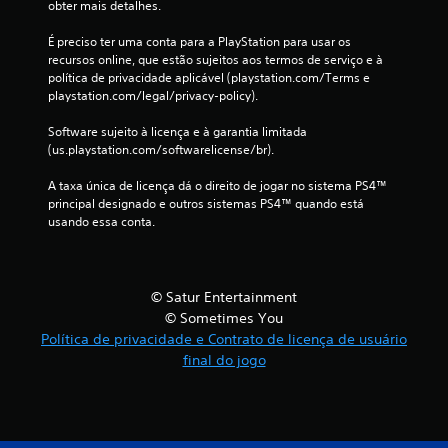
s
obter mais detalhes.
s
É preciso ter uma conta para a PlayStation para usar os 
recursos online, que estão sujeitos aos termos de serviço e à 
i
política de privacidade aplicável (playstation.com/Terms e 
playstation.com/legal/privacy-policy).
f
Software sujeito à licença e à garantia limitada 
i
(us.playstation.com/softwarelicense/br).
c
A taxa única de licença dá o direito de jogar no sistema PS4™ 
principal designado e outros sistemas PS4™ quando está 
usando essa conta.
a
ç
õ
© Satur Entertainment
© Sometimes You
e
Política de privacidade e Contrato de licença de usuário
final do jogo
s