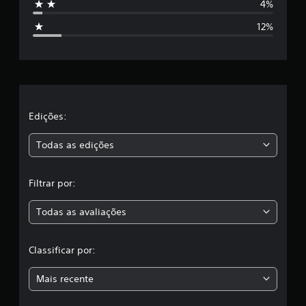
4%
t
12%
r
e
l
a
Edições:
s
Todas as edições
,
Filtrar por:
a
Todas as avaliações
c
l
Classificar por:
a
Mais recente
s