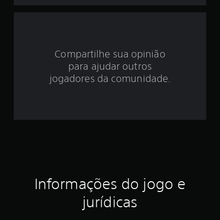
d
e
3
Compartilhe sua opinião
.
para ajudar outros
3
jogadores da comunidade.
8
e
s
t
r
Informações do jogo e
e
jurídicas
l