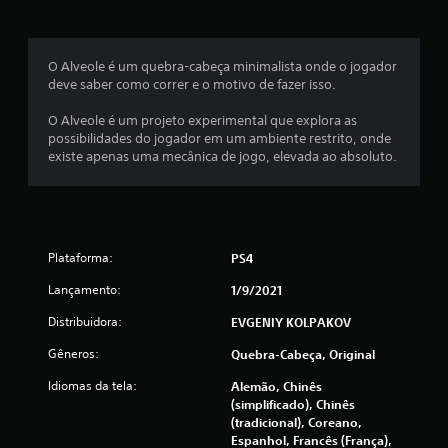
a
s
O Alveole é um quebra-cabeça minimalista onde o jogador
e
deve saber como correr e o motivo de fazer isso.
m
O Alveole é um projeto experimental que explora as
possibilidades do jogador em um ambiente restrito, onde
u
existe apenas uma mecânica de jogo, elevada ao absoluto.
m
t
Plataforma:
o
PS4
Lançamento:
1/9/2021
t
Distribuidora:
EVGENIY KOLPAKOV
a
Gêneros:
Quebra-Cabeça, Original
l
Idiomas da tela:
Alemão, Chinês
(simplificado), Chinês
d
(tradicional), Coreano,
Espanhol, Francês (França),