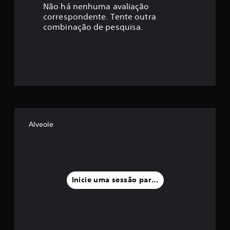
a
Não há nenhuma avaliação
correspondente. Tente outra
ç
combinação de pesquisa.
ã
o
m
é
d
Alveole
i
a
f
Inicie uma sessão para classificar
o
i