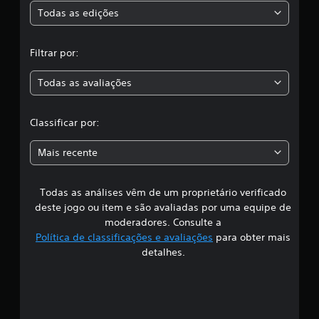
s
Todas as edições
,
Filtrar por:
a
Todas as avaliações
c
l
Classificar por:
a
Mais recente
s
Todas as análises vêm de um proprietário verificado
s
deste jogo ou item e são avaliadas por uma equipe de
i
moderadores. Consulte a
Política de classificações e avaliações
para obter mais
f
detalhes.
i
c