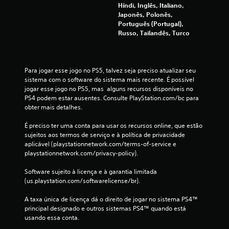
e
Híndi, Inglês, Italiano,
Japonês, Polonês,
6
Português (Portugal),
Russo, Tailandês, Turco
0
c
Para jogar esse jogo no PS5, talvez seja preciso atualizar seu 
l
sistema com o software do sistema mais recente. É possível 
jogar esse jogo no PS5, mas  alguns recursos disponíveis no 
a
PS4 podem estar ausentes. Consulte PlayStation.com/bc para 
obter mais detalhes.
s
É preciso ter uma conta para usar os recursos online, que estão 
s
sujeitos aos termos de serviço e à política de privacidade 
aplicável (playstationnetwork.com/terms-of-service e 
i
playstationnetwork.com/privacy-policy).
f
Software sujeito à licença e à garantia limitada 
(us.playstation.com/softwarelicense/br).
i
A taxa única de licença dá o direito de jogar no sistema PS4™ 
c
principal designado e outros sistemas PS4™ quando está 
usando essa conta.
a