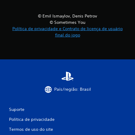
ç
© Emil Ismaylov, Denis Petrov
õ
© Sometimes You
Política de privacidade e Contrato de licença de usuário
e
final do jogo
s
País/região: Brasil
Suporte
Política de privacidade
Termos de uso do site