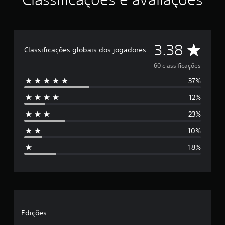
D
3.38
Classificações globais dos jogadores
e
60 classificações
37%
5
12%
e
23%
s
10%
t
18%
r
e
l
a
Edições: