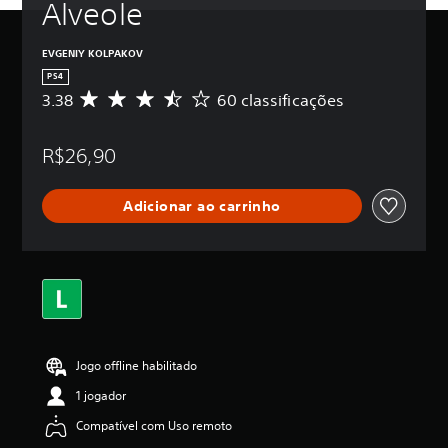
Alveole
EVGENIY KOLPAKOV
PS4
3.38
60 classificações
D
e
5
R$26,90
e
s
t
Adicionar ao carrinho
r
e
l
a
s
,
a
c
l
Jogo offline habilitado
a
s
1 jogador
s
i
Compatível com Uso remoto
f