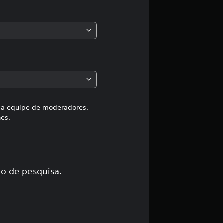
s
,
a
c
l
a
uma equipe de moderadores.
hes.
s
s
i
o de pesquisa.
f
i