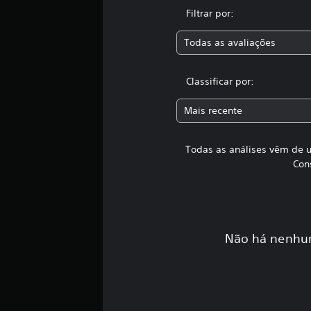
a
Filtrar por:
s
s
Todas as avaliações
i
f
i
Classificar por:
c
a
ç
Mais recente
õ
e
Todas as análises vêm de u
s
Con
Não há nenhum