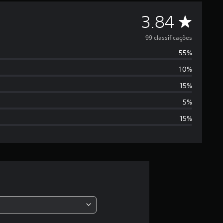
D
3.84
e
99 classificações
55%
5
10%
e
15%
s
5%
15%
t
r
e
l
a