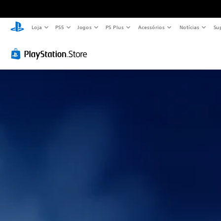
Loja
PS5
Jogos
PS Plus
Acessórios
Notícias
Su