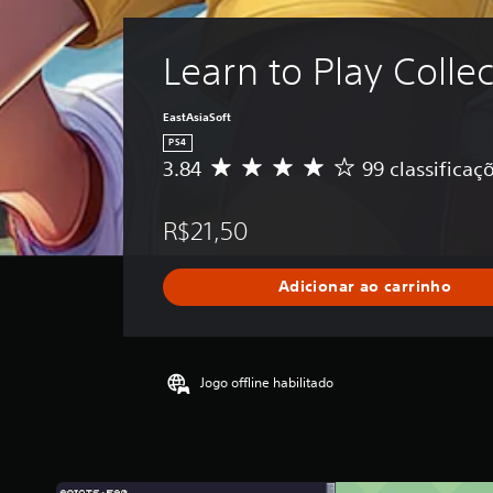
Learn to Play Collec
EastAsiaSoft
PS4
3.84
99 classificaç
D
e
5
R$21,50
e
s
t
Adicionar ao carrinho
r
e
l
a
s
Jogo offline habilitado
,
a
c
l
a