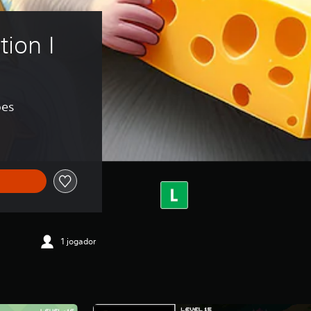
tion I
ões
1 jogador