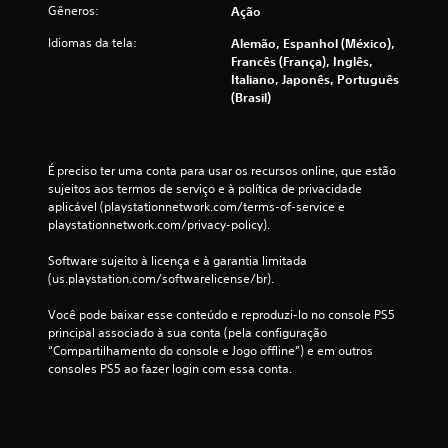
i
Gêneros:
Ação
f
Idiomas da tela:
Alemão, Espanhol (México),
Francês (França), Inglês,
i
Italiano, Japonês, Português
(Brasil)
c
a
É preciso ter uma conta para usar os recursos online, que estão 
ç
sujeitos aos termos de serviço e à política de privacidade 
aplicável (playstationnetwork.com/terms-of-service e 
õ
playstationnetwork.com/privacy-policy).
e
Software sujeito à licença e à garantia limitada 
(us.playstation.com/softwarelicense/br).
s
Você pode baixar esse conteúdo e reproduzi-lo no console PS5 
principal associado à sua conta (pela configuração 
“Compartilhamento do console e Jogo offline”) e em outros 
consoles PS5 ao fazer login com essa conta.