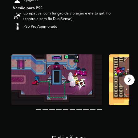
i
Versão para PS5
f
Compatível com função de vibração e efeito gatilho
i
(controle sem fio DualSense)
c
PS5 Pro Aprimorado
a
ç
ã
o
m
é
d
i
a
f
o
i
d
e
4
.
4
6
e
s
t