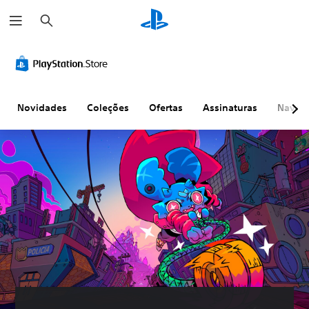
P
e
s
q
u
i
s
a
r
Novidades
Coleções
Ofertas
Assinaturas
Naveg