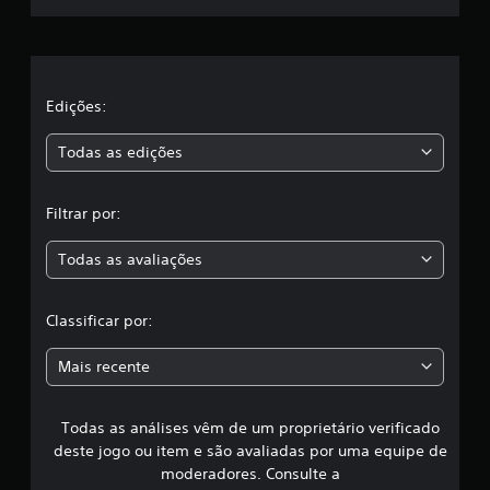
e
l
a
Edições:
s
Todas as edições
,
Filtrar por:
a
Todas as avaliações
c
l
Classificar por:
a
Mais recente
s
Todas as análises vêm de um proprietário verificado
s
deste jogo ou item e são avaliadas por uma equipe de
i
moderadores. Consulte a