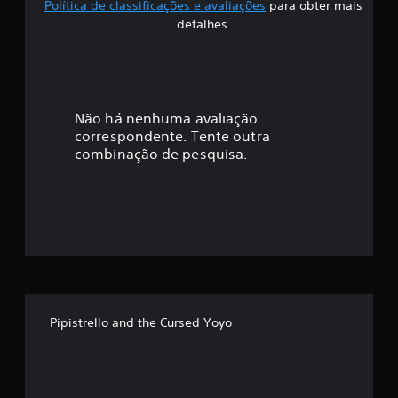
Política de classificações e avaliações
para obter mais
f
detalhes.
i
c
a
Não há nenhuma avaliação
correspondente. Tente outra
ç
combinação de pesquisa.
ã
o
m
é
d
Pipistrello and the Cursed Yoyo
i
a