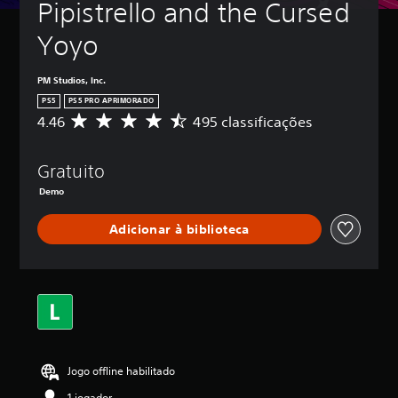
Pipistrello and the Cursed 
Yoyo
PM Studios, Inc.
PS5
PS5 PRO APRIMORADO
4.46
495 classificações
D
e
5
Gratuito
e
s
Demo
t
r
Adicionar à biblioteca
e
l
a
s
,
a
c
l
a
Jogo offline habilitado
s
s
1 jogador