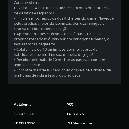
a
Características:
• Explore os 4 distritos da cidade com mais de 1000 telas
l
de desafios e segredos!
• Infiltre-se nos negócios dos 4 chefões do crime! Navegue
d
pelos prédios cheios de labirintos, derrote inimigos e
resolva quebra-cabeças de ação!
e
• Aprenda truques e técnicas de ioiô para criar suas
próprias rotas de ioiô-parkour em paisagens urbanas, e
4
faça as tropas pagarem!
• Colete mais de 40 distintivos aprimoradores de
habilidades que mudam sua maneira de jogar!
9
• Desbloqueie mais de 20 melhorias passivas com um
agiota suspeito!
5
• Encontre mais de 80 itens colecionáveis pela cidade, de
melhorias de vida a tesouros preciosos!
c
l
a
Plataforma:
PS5
s
Lançamento:
13/3/2025
s
Distribuidora:
PM Studios, Inc.