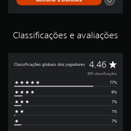
Adicionar à biblioteca
d
Y
o
y
o
Classificações e avaliações
D
4.46
Classificações globais dos jogadores
e
495 classificações
77%
5
8%
e
7%
s
1%
t
7%
r