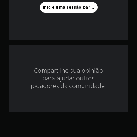
f
Inicie uma sessão para classificar
o
i
d
e
4
Compartilhe sua opinião
.
para ajudar outros
4
jogadores da comunidade.
6
e
s
t