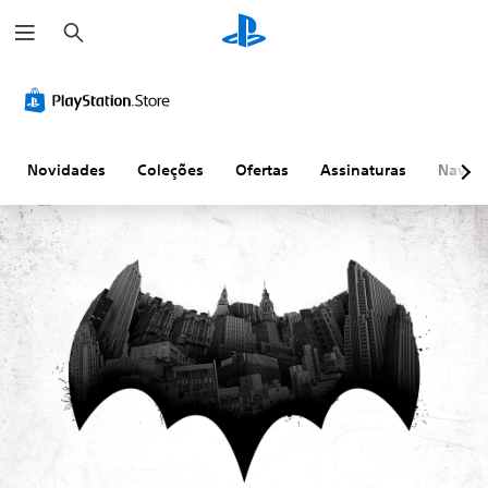
P
e
s
q
u
i
s
a
r
Novidades
Coleções
Ofertas
Assinaturas
Naveg