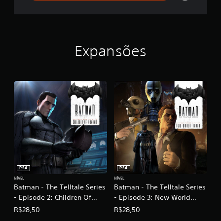
i
e
s
-
E
p
Expansões
i
s
o
d
e
1
:
R
e
a
l
m
o
f
PS4
PS4
S
NÍVEL
NÍVEL
h
Batman - The Telltale Series
Batman - The Telltale Series
a
- Episode 2: Children Of
- Episode 3: New World
d
Arkham
Order
R$28,50
R$28,50
o