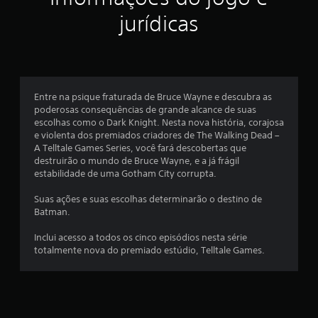
s
jurídicas
e
m
u
Entre na psique fraturada de Bruce Wayne e descubra as
m
poderosas consequências de grande alcance de suas
escolhas como o Dark Knight. Nesta nova história, corajosa
t
e violenta dos premiados criadores de The Walking Dead –
A Telltale Games Series, você fará descobertas que
o
destruirão o mundo de Bruce Wayne, e a já frágil
estabilidade de uma Gotham City corrupta.
t
Suas ações e suas escolhas determinarão o destino de
a
Batman.
l
Inclui acesso a todos os cinco episódios nesta série
totalmente nova do premiado estúdio, Telltale Games.
d
e