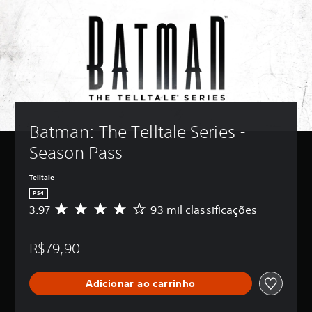
Batman: The Telltale Series - 
Season Pass
Telltale
PS4
3.97
93 mil classificações
D
e
5
R$79,90
e
s
t
Adicionar ao carrinho
r
e
l