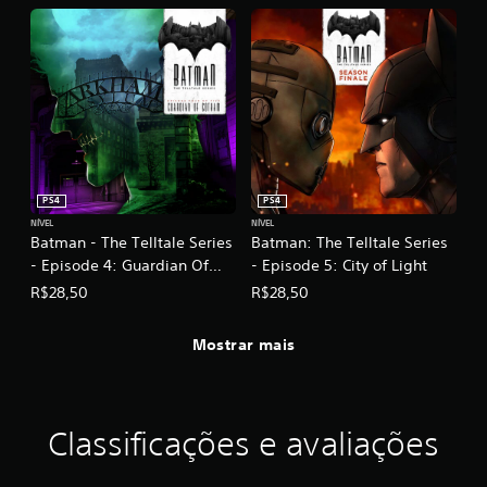
w
s
PS4
PS4
NÍVEL
NÍVEL
Batman - The Telltale Series
Batman: The Telltale Series
- Episode 4: Guardian Of
- Episode 5: City of Light
Gotham
R$28,50
R$28,50
Mostrar mais
Classificações e avaliações