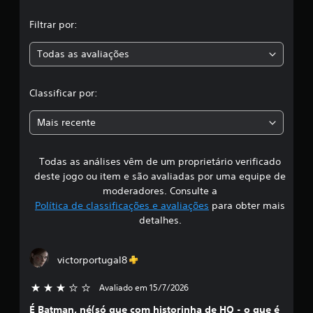
,
Filtrar por:
a
Todas as avaliações
c
l
Classificar por:
a
Mais recente
s
Todas as análises vêm de um proprietário verificado
s
deste jogo ou item e são avaliadas por uma equipe de
i
moderadores. Consulte a
Política de classificações e avaliações
para obter mais
f
detalhes.
i
victorportugal8
c
Avaliado em 15/7/2026
3 estrelas de 5
a
É Batman, né(só que com historinha de HQ - o que é