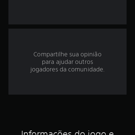
e
3
.
9
7
Compartilhe sua opinião
e
para ajudar outros
s
jogadores da comunidade.
t
r
e
l
a
Informações do jogo e