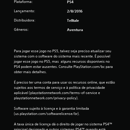
9
Plataforma:
PS4
3
Lançamento:
2/8/2016
2
Distribuidora:
Telltale
Gêneros:
Aventura
2
2
Para jogar esse jogo no PS5, talvez seja preciso atualizar seu 
c
sistema com o software do sistema mais recente. É possível 
jogar esse jogo no PS5, mas  alguns recursos disponíveis no 
l
PS4 podem estar ausentes. Consulte PlayStation.com/bc para 
obter mais detalhes.
a
É preciso ter uma conta para usar os recursos online, que estão 
s
sujeitos aos termos de serviço e à política de privacidade 
aplicável (playstationnetwork.com/terms-of-service e 
s
playstationnetwork.com/privacy-policy).
i
Software sujeito à licença e à garantia limitada 
(us.playstation.com/softwarelicense/br).
f
A taxa única de licença dá o direito de jogar no sistema PS4™ 
i
principal designado e outros sistemas PS4™ quando está 