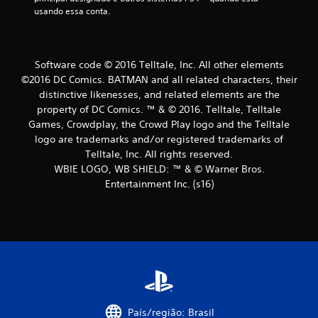
usando essa conta.
c
a
Software code © 2016 Telltale, Inc. All other elements
ç
©2016 DC Comics. BATMAN and all related characters, their
distinctive likenesses, and related elements are the
õ
property of DC Comics. ™ & © 2016. Telltale, Telltale
e
Games, Crowdplay, the Crowd Play logo and the Telltale
logo are trademarks and/or registered trademarks of
s
Telltale, Inc. All rights reserved.
WBIE LOGO, WB SHIELD: ™ & © Warner Bros.
Entertainment Inc. (s16)
País/região: Brasil