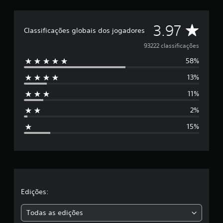
D
3.97
Classificações globais dos jogadores
e
93222 classificações
58%
5
13%
e
11%
s
2%
t
15%
r
e
l
a
Edições:
s
Todas as edições