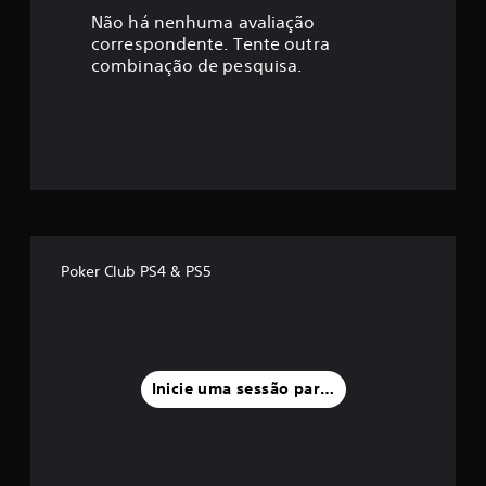
a
Não há nenhuma avaliação
correspondente. Tente outra
ç
combinação de pesquisa.
ã
o
m
é
d
Poker Club PS4 & PS5
i
a
f
Inicie uma sessão para classificar
o
i