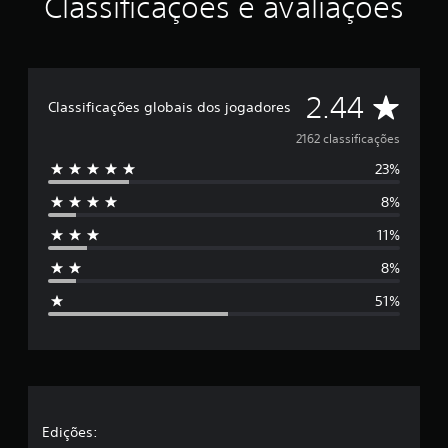
Classificações e avaliações
D
2.44
Classificações globais dos jogadores
e
2162 classificações
23%
5
8%
e
11%
s
8%
t
51%
r
e
l
a
Edições: