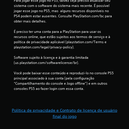
Para jogar esse jogo no PS5, talvez seja preciso atualizar seu 
sistema com o software do sistema mais recente. É possível 
jogar esse jogo no PS5, mas  alguns recursos disponíveis no 
PS4 podem estar ausentes. Consulte PlayStation.com/bc para 
obter mais detalhes.
É preciso ter uma conta para a PlayStation para usar os 
recursos online, que estão sujeitos aos termos de serviço e à 
política de privacidade aplicável (playstation.com/Terms e 
playstation.com/legal/privacy-policy).
Software sujeito à licença e à garantia limitada 
(us.playstation.com/softwarelicense/br).
Você pode baixar esse conteúdo e reproduzi-lo no console PS5 
principal associado à sua conta (pela configuração 
“Compartilhamento do console e Jogo offline”) e em outros 
consoles PS5 ao fazer login com essa conta.
Política de privacidade e Contrato de licença de usuário
final do jogo