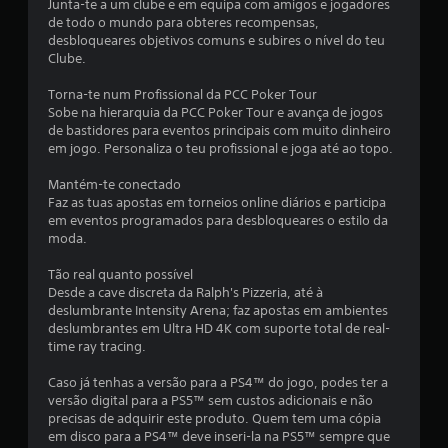
e
Junta-te a um clube e em equipa com amigos e jogadores
de todo o mundo para obteres recompensas,
2
desbloqueares objetivos comuns e subires o nível do teu
Clube.
1
Torna-te num Profissional da PCC Poker Tour
Sobe na hierarquia da PCC Poker Tour e avança de jogos
6
de bastidores para eventos principais com muito dinheiro
em jogo. Personaliza o teu profissional e joga até ao topo.
2
Mantém-te conectado
c
Faz as tuas apostas em torneios online diários e participa
em eventos programados para desbloqueares o estilo da
l
moda.
a
Tão real quanto possível
Desde a cave discreta da Ralph's Pizzeria, até à
s
deslumbrante Intensity Arena; faz apostas em ambientes
deslumbrantes em Ultra HD 4K com suporte total de real-
s
time ray tracing.
i
Caso já tenhas a versão para a PS4™ do jogo, podes ter a
versão digital para a PS5™ sem custos adicionais e não
f
precisas de adquirir este produto. Quem tem uma cópia
em disco para a PS4™ deve inseri-la na PS5™ sempre que