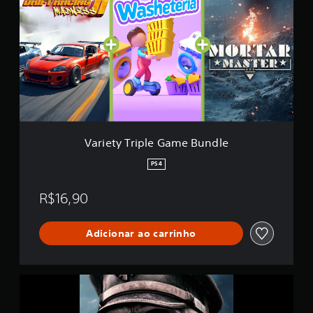
i
e
t
y
T
r
i
p
l
e
G
Variety Triple Game Bundle
a
m
PS4
e
B
R$16,90
u
n
d
Adicionar ao carrinho
l
e
M
o
r