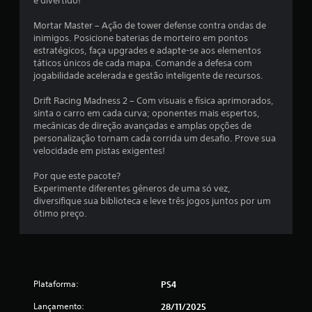
e
e divertido!
1
Mortar Master – Ação de tower defense contra ondas de
inimigos. Posicione baterias de morteiro em pontos
6
estratégicos, faça upgrades e adapte-se aos elementos
táticos únicos de cada mapa. Comande a defesa com
3
jogabilidade acelerada e gestão inteligente de recursos.
c
Drift Racing Madness 2 – Com visuais e física aprimorados,
sinta o carro em cada curva; oponentes mais espertos,
l
mecânicas de direção avançadas e amplas opções de
personalização tornam cada corrida um desafio. Prove sua
a
velocidade em pistas exigentes!
s
Por que este pacote?
Experimente diferentes gêneros de uma só vez,
diversifique sua biblioteca e leve três jogos juntos por um
s
ótimo preço.
i
f
i
Plataforma:
PS4
c
Lançamento:
28/11/2025