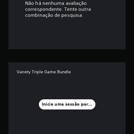
a
Não há nenhuma avaliação
correspondente. Tente outra
ç
combinação de pesquisa.
ã
o
m
é
d
Variety Triple Game Bundle
i
a
f
Inicie uma sessão para classificar
o
i