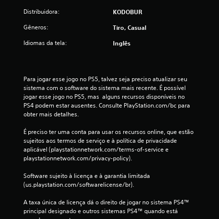
Distribuidora:
KODOBUR
a
Gêneros:
Tiro, Casual
ç
Idiomas da tela:
Inglês
õ
e
Para jogar esse jogo no PS5, talvez seja preciso atualizar seu 
s
sistema com o software do sistema mais recente. É possível 
jogar esse jogo no PS5, mas  alguns recursos disponíveis no 
PS4 podem estar ausentes. Consulte PlayStation.com/bc para 
obter mais detalhes.
É preciso ter uma conta para usar os recursos online, que estão 
sujeitos aos termos de serviço e à política de privacidade 
aplicável (playstationnetwork.com/terms-of-service e 
playstationnetwork.com/privacy-policy).
Software sujeito à licença e à garantia limitada 
(us.playstation.com/softwarelicense/br).
A taxa única de licença dá o direito de jogar no sistema PS4™ 
principal designado e outros sistemas PS4™ quando está 