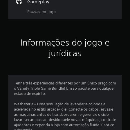
a
Gameplay
s
Pausas no jogo
e
m
Informações do jogo e
u
jurídicas
m
t
o
Tenha três experiências diferentes por um único preço com
t
o Variety Triple Game Bundle! Um só pacote para qualquer
estado de espírito.
a
Washeteria – Uma simulação de lavanderia colorida e
l
acelerada no estilo arcade/idle. Conecte os cabos, esvazie
as máquinas antes de transbordarem e gerencie o ciclo
d
lavar–secar–passar; desbloqueie novas máquinas, contrate
ajudantes e expanda a loja com automação fluida. Caótico