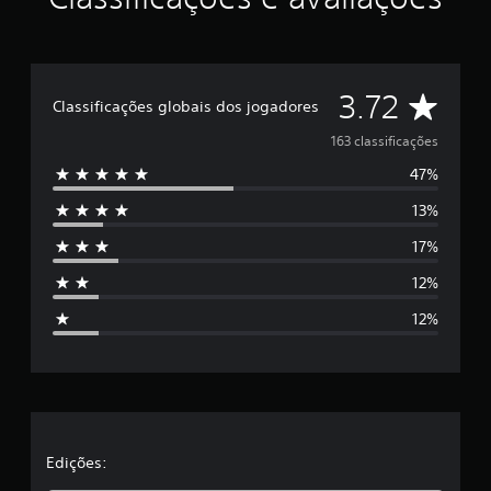
D
3.72
Classificações globais dos jogadores
e
163 classificações
47%
5
13%
e
17%
s
12%
t
12%
r
e
l
a
Edições: