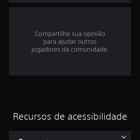
d
e
3
Compartilhe sua opinião
.
para ajudar outros
7
jogadores da comunidade.
2
e
s
t
r
Recursos de acessibilidade
e
l