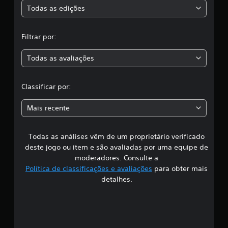
s
Todas as edições
,
Filtrar por:
a
Todas as avaliações
c
l
Classificar por:
a
Mais recente
s
Todas as análises vêm de um proprietário verificado
s
deste jogo ou item e são avaliadas por uma equipe de
i
moderadores. Consulte a
Política de classificações e avaliações
para obter mais
f
detalhes.
i
c