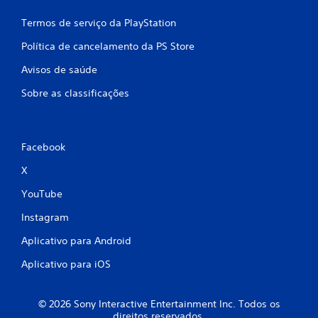
a
t
Termos de serviço da PlayStation
i
l
Política de cancelamento da PS Store
h
o
Avisos de saúde
s
.
Sobre as classificações
Facebook
X
YouTube
Instagram
Aplicativo para Android
Aplicativo para iOS
© 2026 Sony Interactive Entertainment Inc. Todos os
direitos reservados.