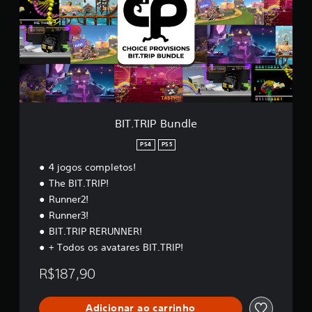
T
s
R
e
I
m
P
c
B
o
u
n
n
t
d
r
l
e
o
BIT.TRIP Bundle
l
e
PS4
PS5
s
4 jogos completos!
d
The BIT.TRIP!
e
Runner2!
t
Runner3!
o
q
BIT.TRIP RERUNNER!
u
+ Todos os avatares BIT.TRIP!
e
R$187,90
V
o
c
Adicionar ao carrinho