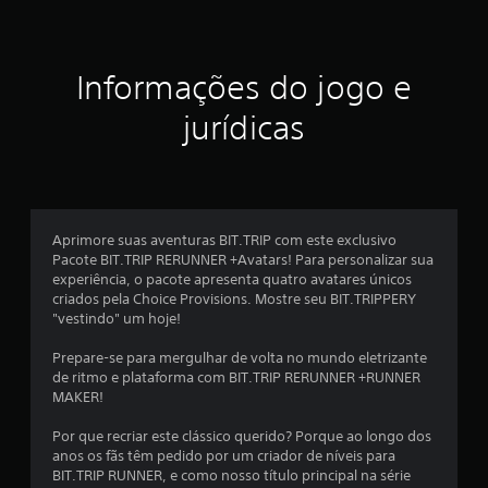
a
d
o
l
c
o
Informações do jogo e
d
n
t
jurídicas
e
r
o
1
l
e
6
/
r
Aprimore suas aventuras BIT.TRIP com este exclusivo
3
e
Pacote BIT.TRIP RERUNNER +Avatars! Para personalizar sua
s
experiência, o pacote apresenta quatro avatares únicos
p
c
criados pela Choice Provisions. Mostre seu BIT.TRIPPERY
o
"vestindo" um hoje!
s
l
t
Prepare-se para mergulhar de volta no mundo eletrizante
a
a
de ritmo e plataforma com BIT.TRIP RERUNNER +RUNNER
t
MAKER!
á
s
t
Por que recriar este clássico querido? Porque ao longo dos
i
s
anos os fãs têm pedido por um criador de níveis para
l
BIT.TRIP RUNNER, e como nosso título principal na série
.