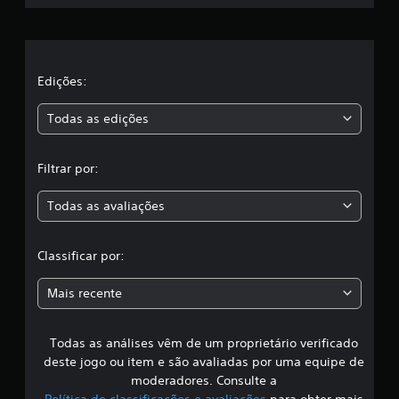
i
e
d
a
l
d
e
a
Edições:
d
e
s
c
Todas as edições
o
,
n
t
Filtrar por:
a
r
o
Todas as avaliações
c
l
e
s
l
Classificar por:
d
e
a
t
Mais recente
o
s
q
u
Todas as análises vêm de um proprietário verificado
s
e
deste jogo ou item e são avaliadas por uma equipe de
.
i
moderadores. Consulte a
Política de classificações e avaliações
para obter mais