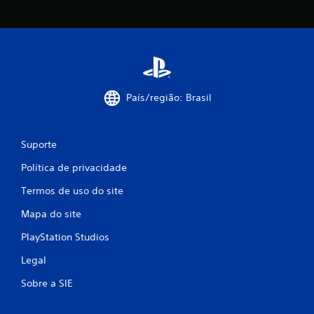
r
e
s
i
s
t
ê
n
País/região: Brasil
c
i
a
a
Suporte
d
a
Política de privacidade
p
t
Termos de uso do site
a
Mapa do site
t
i
PlayStation Studios
v
a
Legal
n
o
Sobre a SIE
s
g