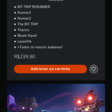
a
B
d
BIT.TRIP RERUNNER
u
e
n
Runner3
c
d
Runner2
o
l
m
The BIT.TRIP
e
a
Tharsis
l
Woah Dave!
g
Laserlife
u
m
+Todos os nossos avatares!
a
s
R$239,90
o
p
ç
Adicionar ao carrinho
õ
e
s
B
d
I
e
T
r
.
e
T
m
R
a