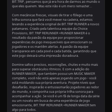
i
BIT.TRIP, pensamos que já era hora de darmos ao mundo o
que eles querem. Mas este não é um mero remaster...
f
P
o
Com mecânicas frescas, visuais de tirar o fôlego e uma
i
d
trilha sonora que fará você mexer na cadeira, estamos
e
levando a experiência original de BIT.TRIP RUNNER a novos
c
patamares. Criado pela talentosa equipe da Choice
s
Provisions, BIT.TRIP RERUNNER +RUNNER MAKER é o
e
a
resultado da paixão da equipe por proporcionar
r
experiências de jogo inesquecíveis que emocionam os
j
ç
jogadores e os mantêm alertas. A paixão da equipe
o
transparece em cada pixel e cada batida, garantindo que
g
õ
este jogo deixará uma impressão duradoura.
a
e
d
Domine saltos precisos, escorregões, chutes e muito mais
o
para superar obstáculos rítmicos. E com a adição do
s
RUNNER MAKER, que também possui um MUSIC MAKER
s
completo, você não está apenas jogando um jogo - você
e
está moldando sua própria aventura. Projete níveis que
m
desafiarão, inspirarão e entusiasmarão jogadores ao redor
o
do mundo, e componha sua própria trilha sonora para
e
acompanhar a ação. Se você é um fã de longa data da série
f
ou um novato em busca de uma experiência de jogo
e
emocionante, BIT.TRIP RERUNNER +RUNNER MAKER tem
i
algo para todos.