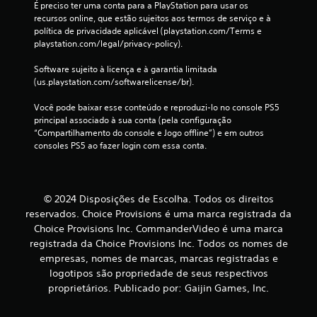
É preciso ter uma conta para a PlayStation para usar os 
p
recursos online, que estão sujeitos aos termos de serviço e à 
o
política de privacidade aplicável (playstation.com/Terms e 
d
playstation.com/legal/privacy-policy).
e
j
Software sujeito à licença e à garantia limitada 
o
(us.playstation.com/softwarelicense/br).
g
a
Você pode baixar esse conteúdo e reproduzi-lo no console PS5 
r
principal associado à sua conta (pela configuração 
o
“Compartilhamento do console e Jogo offline”) e em outros 
j
consoles PS5 ao fazer login com essa conta.
o
g
o
s
© 2024 Disposições de Escolha. Todos os direitos
e
reservados. Choice Provisions é uma marca registrada da
m
Choice Provisions Inc. CommanderVideo é uma marca
a
t
registrada da Choice Provisions Inc. Todos os nomes de
i
empresas, nomes de marcas, marcas registradas e
v
logotipos são propriedade de seus respectivos
a
proprietários. Publicado por: Gaijin Games, Inc.
r
a