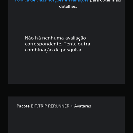
f
P
detalhes.
o
i
d
e
c
s
e
a
Não há nenhuma avaliação
r
correspondente. Tente outra
j
ç
combinação de pesquisa.
o
ã
g
a
o
d
o
m
s
e
é
m
v
d
i
Pacote BIT.TRIP RERUNNER + Avatares
b
i
r
a
a
ç