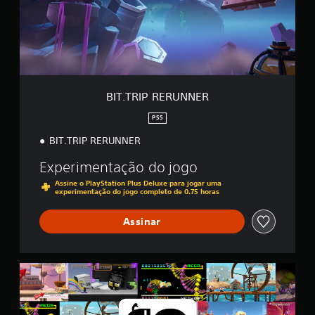
I
p
P
e
R
a
E
m
R
e
U
n
N
t
N
o
BIT.TRIP RERUNNER
E
.
R
PS5
P
BIT.TRIP RERUNNER
o
Experimentação do jogo
d
e
Assine o PlayStation Plus Deluxe para jogar uma
experimentação do jogo completo de 0.75 horas
s
e
Assinar
r
j
o
g
B
a
I
d
T
.
o