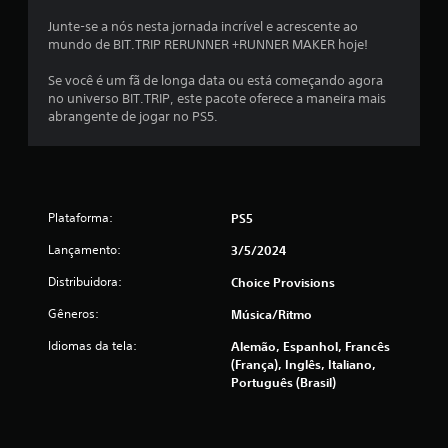
t
Junte-se a nós nesta jornada incrível e acrescente ao
o
mundo de BIT.TRIP RERUNNER +RUNNER MAKER hoje!
g
a
Se você é um fã de longa data ou está começando agora
t
no universo BIT.TRIP, este pacote oferece a maneira mais
i
abrangente de jogar no PS5.
l
h
o
a
d
Plataforma:
PS5
a
p
Lançamento:
3/5/2024
t
Distribuidora:
Choice Provisions
a
t
Gêneros:
Música/ritmo
i
Idiomas da tela:
Alemão, Espanhol, Francês
v
(França), Inglês, Italiano,
o
Português (Brasil)
V
o
c
ê