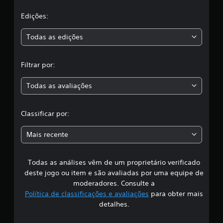
l
e
a
m
t
a
Edições:
a
o
t
g
s
Todas as edições
i
r
v
á
,
a
f
Filtrar por:
r
i
a
a
c
v
a
Todas as avaliações
c
i
s
b
(
l
r
s
Classificar por:
a
o
a
ç
m
Mais recente
ã
e
s
o
n
d
t
Todas as análises vêm de um proprietário verificado
s
o
e
deste jogo ou item e são avaliadas por uma equipe de
c
p
i
o
a
moderadores. Consulte a
n
r
Política de classificações e avaliações
para obter mais
f
t
a
detalhes.
r
j
i
o
o