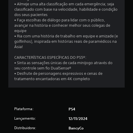
i
• Almeje uma alta classificação em cada emergência; seja
classificado com base na velocidade, habilidade e condição
c
dos seus pacientes
• Faça escolhas de diálogo para lidar com o público,
a
avançar na história e conhecer melhor seus colegas de
equipe
ç
• Ria com uma história de trabalho em equipe e amizade (e
golfinhos), inspirada em histórias reais de paramédicos na
Ásia!
õ
CARACTERÍSTICAS ESPECÍFICAS DO PS5®:
e
• Sinta as sensações únicas de cada minijogo através do
seu controle sem fio DualSense®
s
• Desfrute de personagens expressivos e cenas de
tratamento encantadoras em 4K completo
Plataforma:
PS4
Lançamento:
12/11/2024
Distribuidora:
BancyCo