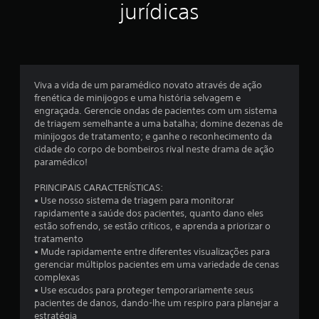
jurídicas
d
e
1
Viva a vida de um paramédico novato através de ação
5
frenética de minijogos e uma história selvagem e
engraçada. Gerencie ondas de pacientes com um sistema
3
de triagem semelhante a uma batalha; domine dezenas de
minijogos de tratamento; e ganhe o reconhecimento da
c
cidade do corpo de bombeiros rival neste drama de ação
paramédico!
l
PRINCIPAIS CARACTERÍSTICAS:
a
• Use nosso sistema de triagem para monitorar
rapidamente a saúde dos pacientes, quanto dano eles
s
estão sofrendo, se estão críticos, e aprenda a priorizar o
tratamento
s
• Mude rapidamente entre diferentes visualizações para
gerenciar múltiplos pacientes em uma variedade de cenas
i
complexas
• Use escudos para proteger temporariamente seus
f
pacientes de danos, dando-lhe um respiro para planejar a
estratégia