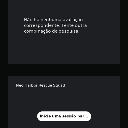
l
g
e
c
o
/
o
r
a
f
Não há nenhuma avaliação
e
f
correspondente. Tente outra
s
l
ç
combinação de pesquisa.
p
i
o
n
ã
s
e
t
)
o
a
.
t
m
á
t
é
i
l
d
.
Neo Harbor Rescue Squad
i
a
f
Inicie uma sessão para classificar
o