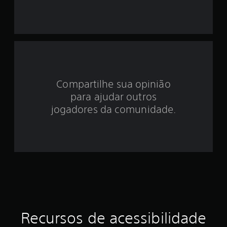
i
d
e
3
Compartilhe sua opinião
.
para ajudar outros
1
jogadores da comunidade.
2
e
s
t
r
Recursos de acessibilidade
e