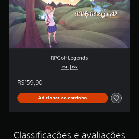
l
a
f
ç
L
õ
e
e
g
s
e
n
d
s
RPGolf Legends
PS4
PS5
R$159,90
Adicionar ao carrinho
Classificações e avaliações