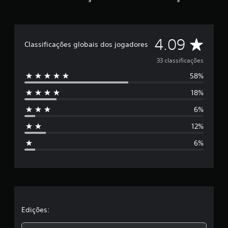
D
4.09
Classificações globais dos jogadores
e
33 classificações
58%
5
18%
e
6%
s
12%
t
6%
r
e
l
a
Edições: