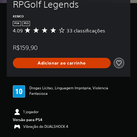
RPGolf Legends
KEMCO
PS4
PS5
4.09
33 classificações
D
e
5
R$159,90
e
s
t
Adicionar ao carrinho
r
e
l
a
s
Drogas Lícitas, Linguagem Imprópria, Violencia
,
Fantasiosa
a
c
l
1 jogador
a
s
Versão para PS4
s
Vibração do DUALSHOCK 4
i
f