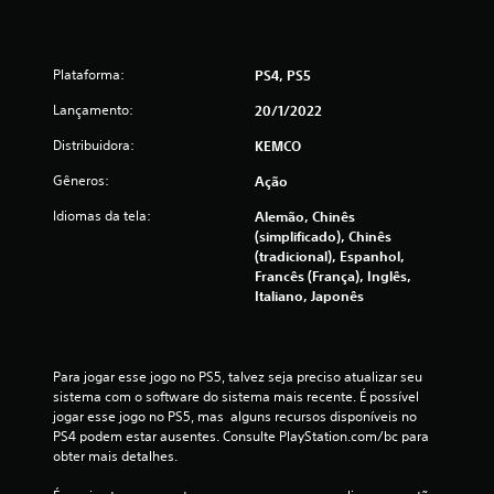
3
3
Plataforma:
PS4, PS5
c
Lançamento:
20/1/2022
l
Distribuidora:
KEMCO
Gêneros:
Ação
a
Idiomas da tela:
Alemão, Chinês
s
(simplificado), Chinês
(tradicional), Espanhol,
s
Francês (França), Inglês,
Italiano, Japonês
i
f
Para jogar esse jogo no PS5, talvez seja preciso atualizar seu 
i
sistema com o software do sistema mais recente. É possível 
jogar esse jogo no PS5, mas  alguns recursos disponíveis no 
c
PS4 podem estar ausentes. Consulte PlayStation.com/bc para 
obter mais detalhes.
a