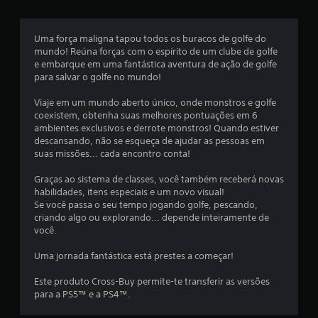
s
Uma força maligna tapou todos os buracos de golfe do
e
mundo! Reúna forças com o espírito de um clube de golfe
e embarque em uma fantástica aventura de ação de golfe
m
para salvar o golfe no mundo!
u
Viaje em um mundo aberto único, onde monstros e golfe
coexistem, obtenha suas melhores pontuações em 6
m
ambientes exclusivos e derrote monstros! Quando estiver
descansando, não se esqueça de ajudar as pessoas em
t
suas missões... cada encontro conta!
o
Graças ao sistema de classes, você também receberá novas
habilidades, itens especiais e um novo visual!
t
Se você passa o seu tempo jogando golfe, pescando,
criando algo ou explorando... depende inteiramente de
a
você.
l
Uma jornada fantástica está prestes a começar!
d
Este produto Cross-Buy permite-te transferir as versões
para a PS5™ e a PS4™.
e