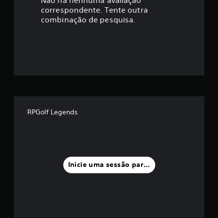
a
correspondente. Tente outra
ç
combinação de pesquisa.
ã
o
m
é
d
RPGolf Legends
i
a
f
Inicie uma sessão para classificar
o
i
d