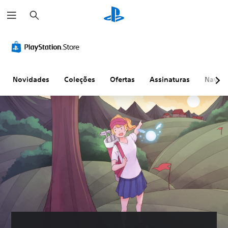
P
e
s
q
u
i
s
a
r
Novidades
Coleções
Ofertas
Assinaturas
Naveg