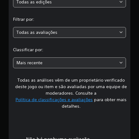
s
Todas as edições
,
Filtrar por:
a
Todas as avaliações
c
l
Classificar por:
a
Mais recente
s
Todas as análises vêm de um proprietário verificado
s
deste jogo ou item e são avaliadas por uma equipe de
i
moderadores. Consulte a
Política de classificações e avaliações
para obter mais
f
detalhes.
i
c
Não há nenhuma avaliação