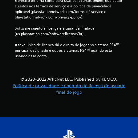
É preciso ter uma conta para usar os recursos online, que estão 
ç
sujeitos aos termos de serviço e à política de privacidade 
aplicável (playstationnetwork.com/terms-of-service e 
õ
playstationnetwork.com/privacy-policy).
e
Software sujeito à licença e à garantia limitada 
(us.playstation.com/softwarelicense/br).
s
A taxa única de licença dá o direito de jogar no sistema PS4™ 
principal designado e outros sistemas PS4™ quando está 
usando essa conta.
© 2020-2022 ArticNet LLC. Published by KEMCO.
Política de privacidade e Contrato de licença de usuário
final do jogo