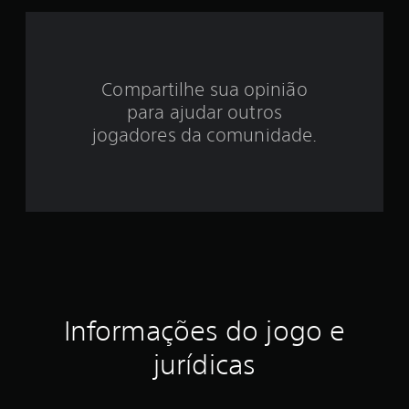
e
4
Compartilhe sua opinião
.
para ajudar outros
0
jogadores da comunidade.
9
e
s
t
r
Informações do jogo e
e
jurídicas
l
a