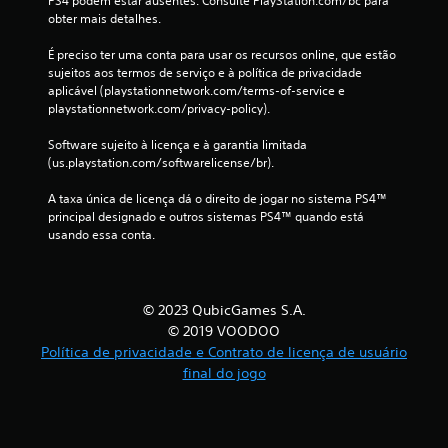
PS4 podem estar ausentes. Consulte PlayStation.com/bc para 
i
obter mais detalhes.
c
É preciso ter uma conta para usar os recursos online, que estão 
sujeitos aos termos de serviço e à política de privacidade 
a
aplicável (playstationnetwork.com/terms-of-service e 
playstationnetwork.com/privacy-policy).
ç
Software sujeito à licença e à garantia limitada 
õ
(us.playstation.com/softwarelicense/br).
e
A taxa única de licença dá o direito de jogar no sistema PS4™ 
principal designado e outros sistemas PS4™ quando está 
s
usando essa conta.
© 2023 QubicGames S.A.
© 2019 VOODOO
Política de privacidade e Contrato de licença de usuário
final do jogo