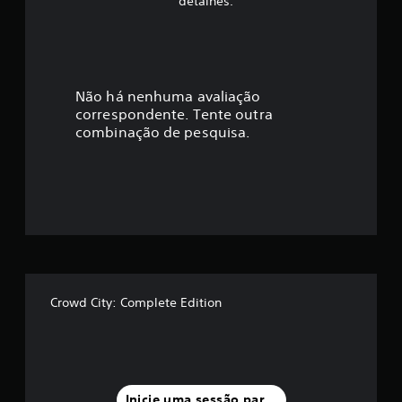
detalhes.
i
c
a
Não há nenhuma avaliação
correspondente. Tente outra
ç
combinação de pesquisa.
ã
o
m
é
d
Crowd City: Complete Edition
i
a
f
Inicie uma sessão para classificar