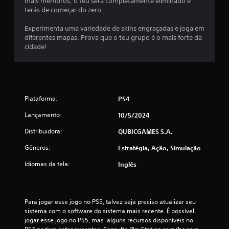
mais membros, o teu será completamente eliminado e
l
terás de começar do zero...
d
Experimenta uma variedade de skins engraçadas e joga em
diferentes mapas. Prova que o teu grupo é o mais forte da
e
cidade!
7
5
Plataforma:
PS4
c
Lançamento:
10/5/2024
l
Distribuidora:
QUBICGAMES S.A.
a
Gêneros:
Estratégia, Ação, Simulação
s
Idiomas da tela:
Inglês
s
i
Para jogar esse jogo no PS5, talvez seja preciso atualizar seu 
sistema com o software do sistema mais recente. É possível 
f
jogar esse jogo no PS5, mas  alguns recursos disponíveis no 