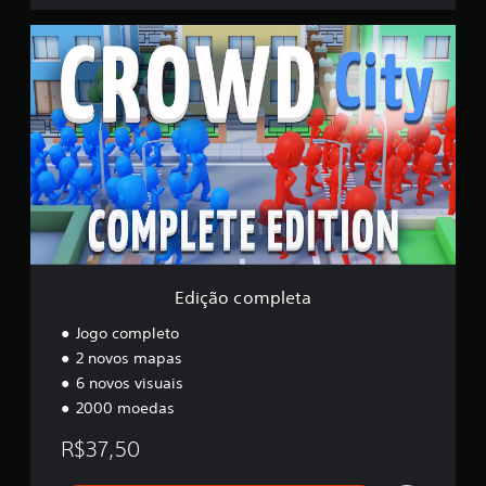
i
E
c
d
a
i
ç
ç
õ
ã
e
o
s
c
o
m
p
l
e
t
a
Edição completa
Jogo completo
2 novos mapas
6 novos visuais
2000 moedas
R$37,50