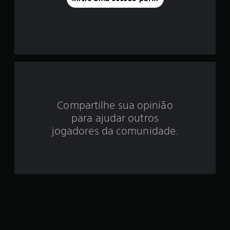
o
i
d
e
3
Compartilhe sua opinião
.
para ajudar outros
6
jogadores da comunidade.
7
e
s
t
r