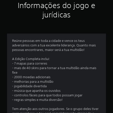
Informações do jogo e
e
jurídicas
l
a
s
Reúne pessoas em toda a cidade e vence os teus
e
adversários com a tua excelente liderança. Quanto mais
pessoas encontrares, maior será a tua multidão!
m
A Edição Completa inclui:
u
- 7 mapas para correres
- mais de 40 skins para tornar a tua multidão ainda mais
m
fixe
- 2000 moedas adicionais
t
- melhorias para a multidão
- jogabilidade divertida
o
- música que apanha os ouvidos
- controlos fáceis para que todos possam jogar
t
- regras simples e muita diversão!
a
Tem atenção aos outros jogadores. Se o grupo deles tiver