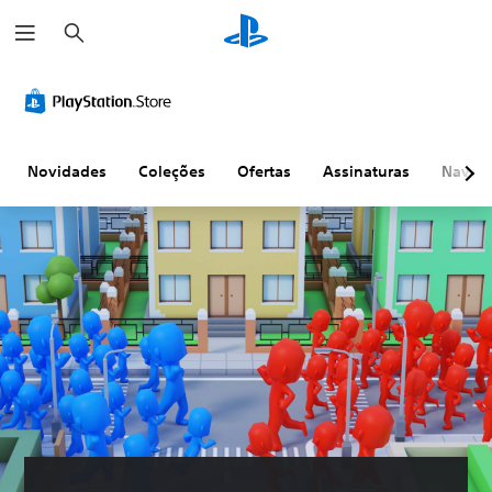
P
e
s
q
u
i
s
a
r
Novidades
Coleções
Ofertas
Assinaturas
Naveg