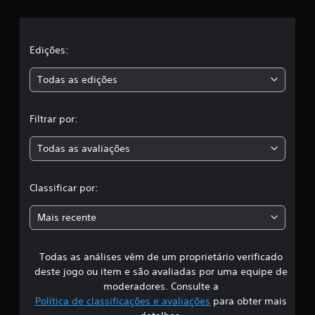
e
l
a
Edições:
s
Todas as edições
,
Filtrar por:
a
Todas as avaliações
c
l
Classificar por:
a
Mais recente
s
Todas as análises vêm de um proprietário verificado
s
deste jogo ou item e são avaliadas por uma equipe de
i
moderadores. Consulte a
Política de classificações e avaliações
para obter mais
f