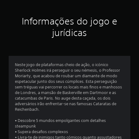
t
r
Informações do jogo e
e
jurídicas
l
a
s
Neste jogo de plataformas cheio de ação, o icónico
e
Sherlock Holmes irá perseguir o seu némesis, o Professor
Moriarty, que acabou de roubar um diamante de modo
m
espetacular junto dos seus cúmplices. Esta perseguição
sem tréguas vai percorrer os locais mais finos e manhosos
u
de Londres, a mansão de Baskerville em Dartmoor e as
catacumbas de Paris. No auge desta caçada, os dois
m
adversários irão enfrentar-se nas famosas Cataratas de
Reichenbach.
t
• Descobre 5 mundos empolgantes com detalhes
o
steampunk
• Supera desafios complexos
t
• Livra-te de inimigos tanto cómicos quanto assustadores