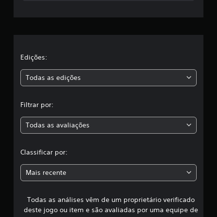
r
e
l
a
Edições:
s
Todas as edições
,
Filtrar por:
a
Todas as avaliações
c
l
Classificar por:
a
Mais recente
s
Todas as análises vêm de um proprietário verificado
s
deste jogo ou item e são avaliadas por uma equipe de