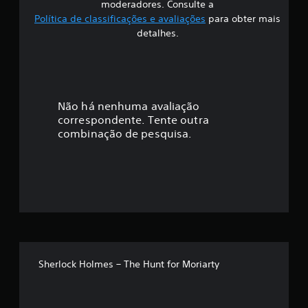
i
moderadores. Consulte a
Política de classificações e avaliações
para obter mais
f
detalhes.
i
c
a
Não há nenhuma avaliação
correspondente. Tente outra
ç
combinação de pesquisa.
ã
o
m
é
d
Sherlock Holmes – The Hunt for Moriarty
i