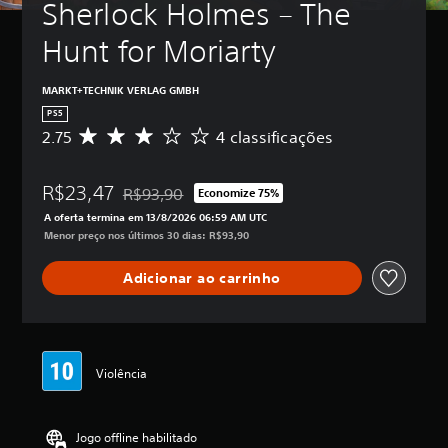
Sherlock Holmes – The 
Hunt for Moriarty
MARKT+TECHNIK VERLAG GMBH
PS5
2.75
4 classificações
D
e
5
R$23,47
e
R$93,90
Economize 75%
Desconto aplicado no preço original de R$93,90
s
A oferta termina em 13/8/2026 06:59 AM UTC
t
Menor preço nos últimos 30 dias: R$93,90
r
e
Adicionar ao carrinho
l
a
s
,
a
c
Violência
l
a
s
Jogo offline habilitado
s