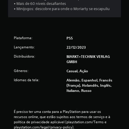
• Mais de 60 níveis desafiantes
a
• Minijogos: descobre para onde o Moriarty se escapuliu
l
d
Plataforma:
PS5
e
Lançamento:
22/12/2023
4
Distribuidora:
MARKT+TECHNIK VERLAG
c
GMBH
Gêneros:
Casual, Ação
l
Idiomas da tela:
Alemão, Espanhol, Francês
a
(França), Holandês, Inglês,
Italiano, Russo
s
s
É preciso ter uma conta para a PlayStation para usar os 
i
recursos online, que estão sujeitos aos termos de serviço e à 
política de privacidade aplicável (playstation.com/Terms e 
f
playstation.com/legal/privacy-policy).