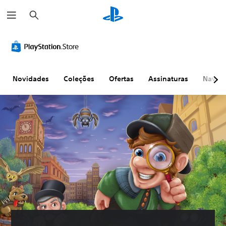
P
e
s
q
u
i
s
a
r
Novidades
Coleções
Ofertas
Assinaturas
Naveg