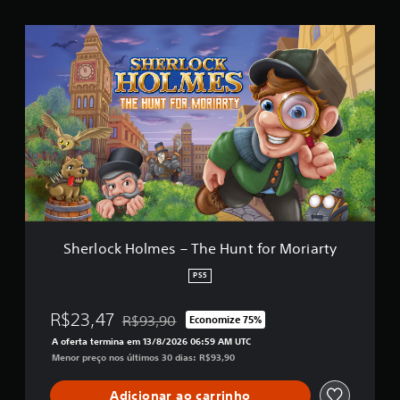
r
e
S
l
h
a
e
s
r
e
l
m
o
u
c
m
k
t
H
o
o
t
l
a
m
l
e
d
s
Sherlock Holmes – The Hunt for Moriarty
e
–
4
T
PS5
c
h
l
e
R$23,47
R$93,90
a
Economize 75%
H
Desconto aplicado no preço original de R$93,9
s
u
A oferta termina em 13/8/2026 06:59 AM UTC
s
n
Menor preço nos últimos 30 dias: R$93,90
i
t
f
f
Adicionar ao carrinho
i