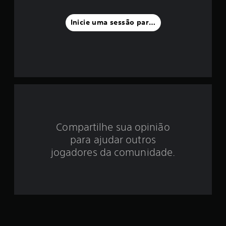
a
f
Inicie uma sessão para classificar
o
i
d
e
2
Compartilhe sua opinião
.
para ajudar outros
7
jogadores da comunidade.
5
e
s