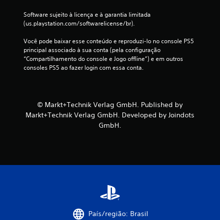
i
Software sujeito à licença e à garantia limitada 
(us.playstation.com/softwarelicense/br).
c
Você pode baixar esse conteúdo e reproduzi-lo no console PS5 
a
principal associado à sua conta (pela configuração 
“Compartilhamento do console e Jogo offline”) e em outros 
ç
consoles PS5 ao fazer login com essa conta.
õ
e
© Markt+Technik Verlag GmbH. Published by
Markt+Technik Verlag GmbH. Developed by Joindots
s
GmbH.
País/região: Brasil