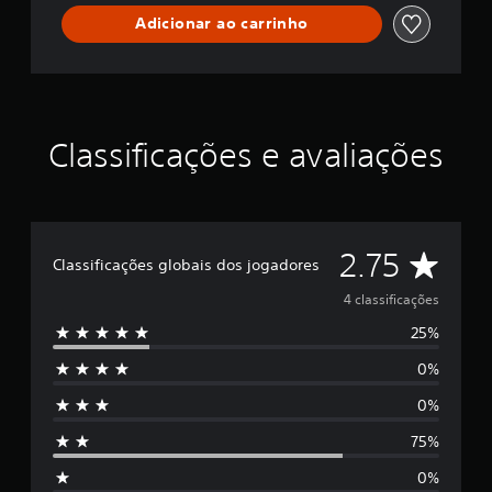
f
Adicionar ao carrinho
o
r
M
o
r
i
Classificações e avaliações
a
r
t
y
D
2.75
Classificações globais dos jogadores
e
4 classificações
25%
5
0%
e
0%
s
75%
t
0%