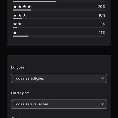
5
20%
e
10%
s
5%
t
17%
r
e
l
a
Edições:
s
Todas as edições
,
Filtrar por:
a
Todas as avaliações
c
l