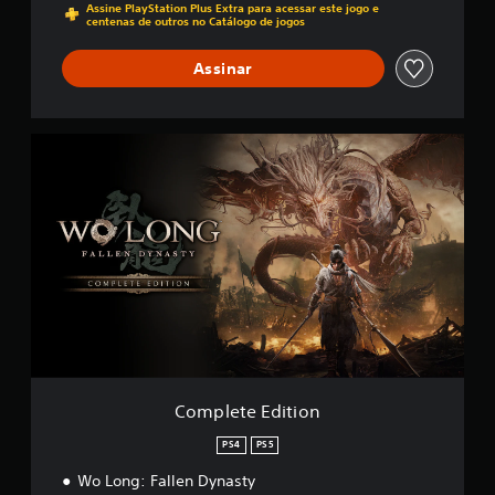
s
Assine PlayStation Plus Extra para acessar este jogo e
centenas de outros no Catálogo de jogos
i
f
i
Assinar
c
a
ç
õ
C
e
o
s
m
p
l
e
t
e
E
d
i
t
i
o
Complete Edition
n
PS4
PS5
Wo Long: Fallen Dynasty