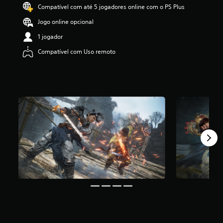
Compatível com até 5 jogadores online com o PS Plus
f
i
Jogo online opcional
c
a
1 jogador
ç
Compatível com Uso remoto
ã
o
m
é
d
i
a
f
o
i
d
e
3
.
7
6
e
s
t