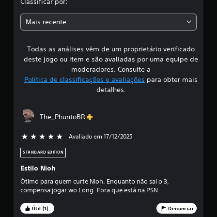
Classificar por:
a
Mais recente
s
Todas as análises vêm de um proprietário verificado
s
deste jogo ou item e são avaliadas por uma equipe de
i
moderadores. Consulte a
Política de classificações e avaliações
para obter mais
f
detalhes.
i
The_PhuntoBR
c
Avaliado em 17/12/2025
5 estrelas de 5
a
STANDARD EDITION
ç
Estilo Nioh
ã
Ótimo para quem curte Nioh. Enquanto não sai o 3,
compensa jogar wo Long. Fora que está na PSN
o
Útil (1)
Denunciar
m