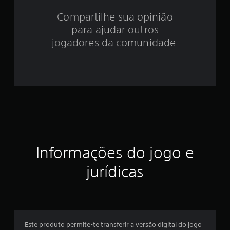
6
Compartilhe sua opinião
para ajudar outros
e
jogadores da comunidade.
s
t
r
e
l
a
Informações do jogo e
s
jurídicas
e
m
u
Este produto permite-te transferir a versão digital do jogo