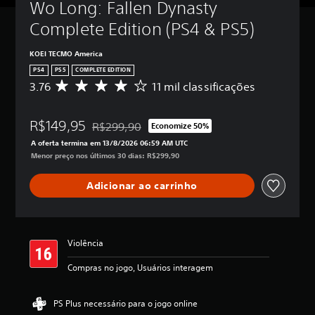
Wo Long: Fallen Dynasty 
Complete Edition (PS4 & PS5)
KOEI TECMO America
PS4
PS5
COMPLETE EDITION
3.76
11 mil classificações
D
e
5
R$149,95
e
R$299,90
Economize 50%
Desconto aplicado no preço original de R$299,9
s
A oferta termina em 13/8/2026 06:59 AM UTC
t
Menor preço nos últimos 30 dias: R$299,90
r
e
Adicionar ao carrinho
l
a
s
,
a
Violência
c
l
Compras no jogo, Usuários interagem
a
s
s
PS Plus necessário para o jogo online
i