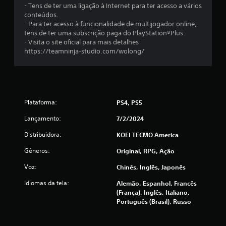
õ
- Tens de ter uma ligação à Internet para ter acesso a vários
conteúdos.
e
- Para ter acesso à funcionalidade de multijogador online,
tens de ter uma subscrição paga do PlayStation®Plus.
s
- Visita o site oficial para mais detalhes
https://teamninja-studio.com/wolong/
Plataforma:
PS4, PS5
Lançamento:
7/2/2024
Distribuidora:
KOEI TECMO America
Gêneros:
Original, RPG, Ação
Voz:
Chinês, Inglês, Japonês
Idiomas da tela:
Alemão, Espanhol, Francês
(França), Inglês, Italiano,
Português (Brasil), Russo