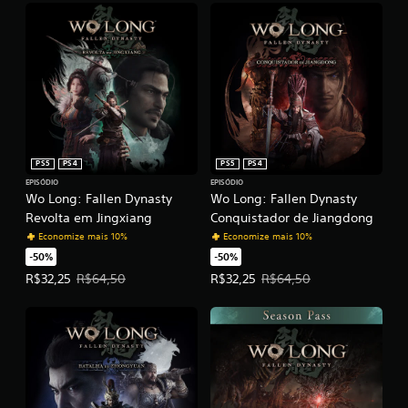
PS5
PS4
PS5
PS4
EPISÓDIO
EPISÓDIO
Wo Long: Fallen Dynasty
Wo Long: Fallen Dynasty
Revolta em Jingxiang
Conquistador de Jiangdong
Economize mais 10%
Economize mais 10%
-50%
-50%
Preço da oferta: R$32,25. Preço original: R$64,50.
Preço da oferta: R$32,25. Preço o
R$32,25
R$64,50
R$32,25
R$64,50