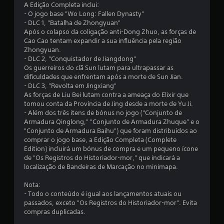
A Edição Completa inclui:
8
- O jogo base "Wo Long: Fallen Dynasty"
- DLC 1, "Batalha de Zhongyuan"
c
Após o colapso da coligação anti-Dong Zhuo, as forças de
Cao Cao tentam expandir a sua influência pela região
l
Zhongyuan.
- DLC 2, "Conquistador de Jiangdong"
a
Os guerreiros do clã Sun lutam para ultrapassar as
dificuldades que enfrentam após a morte de Sun Jian.
s
- DLC 3, "Revolta em Jingxiang"
As forças de Liu Bei lutam contra a ameaça do Elixir que
s
tomou conta da Província de Jing desde a morte de Yu Ji.
- Além dos três itens de bónus no jogo ("Conjunto de
i
Armadura Qinglong," "Conjunto de Armadura Zhuque" e o
"Conjunto de Armadura Baihu") que foram distribuídos ao
f
comprar o jogo base, a Edição Completa (Complete
Edition) incluirá um bónus de compra e um pequeno ícone
i
de "Os Registros do Historiador-mor," que indicará a
localização de Bandeiras de Marcação no minimapa.
c
Nota:
a
- Todo o conteúdo é igual aos lançamentos atuais ou
passados, exceto "Os Registros do Historiador-mor". Evita
ç
compras duplicadas.