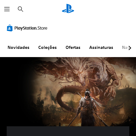
P
e
s
q
u
i
s
a
r
Novidades
Coleções
Ofertas
Assinaturas
Naveg