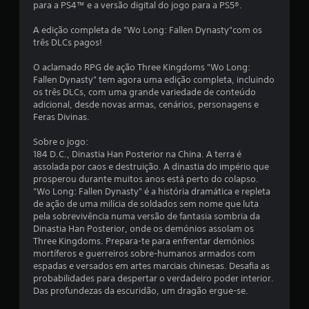
para a PS4™ e a versão digital do jogo para a PS5®.
m
A edição completa de "Wo Long: Fallen Dynasty"com os
t
três DLCs pagos!
o
O aclamado RPG de ação Three Kingdoms "Wo Long:
Fallen Dynasty" tem agora uma edição completa, incluindo
t
os três DLCs, com uma grande variedade de conteúdo
adicional, desde novas armas, cenários, personagens e
a
Feras Divinas.
l
Sobre o jogo:
184 D.C., Dinastia Han Posterior na China. A terra é
d
assolada por caos e destruição. A dinastia do império que
prosperou durante muitos anos está perto do colapso.
e
"Wo Long: Fallen Dynasty" é a história dramática e repleta
de ação de uma milícia de soldados sem nome que luta
1
pela sobrevivência numa versão de fantasia sombria da
Dinastia Han Posterior, onde os demónios assolam os
1
Three Kingdoms. Prepara-te para enfrentar demónios
mortíferos e guerreiros sobre-humanos armados com
9
espadas e versados em artes marciais chinesas. Desafia as
probabilidades para despertar o verdadeiro poder interior.
Das profundezas da escuridão, um dragão ergue-se.
6