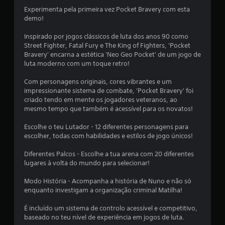
Experimenta pela primeira vez Pocket Bravery com esta
0
demo!
6
Inspirado por jogos clássicos de luta dos anos 90 como
Street Fighter, Fatal Fury e The King of Fighters, 'Pocket
c
Bravery' encarna a estética 'Neo Geo Pocket' de um jogo de
luta moderno com um toque retro!
l
Com personagens originais, cores vibrantes e um
a
impressionante sistema de combate, 'Pocket Bravery' foi
criado tendo em mente os jogadores veteranos, ao
s
mesmo tempo que também é acessível para os novatos!
s
Escolhe o teu Lutador - 12 diferentes personagens para
escolher, todas com habilidades e estilos de jogo únicos!
i
Diferentes Palcos - Escolhe a tua arena com 20 diferentes
f
lugares à volta do mundo para selecionar!
i
Modo História - Acompanha a história de Nuno e não só
enquanto investigam a organização criminal Matilha!
c
É incluído um sistema de controlo acessível e competitivo,
a
baseado no teu nível de experiência em jogos de luta.