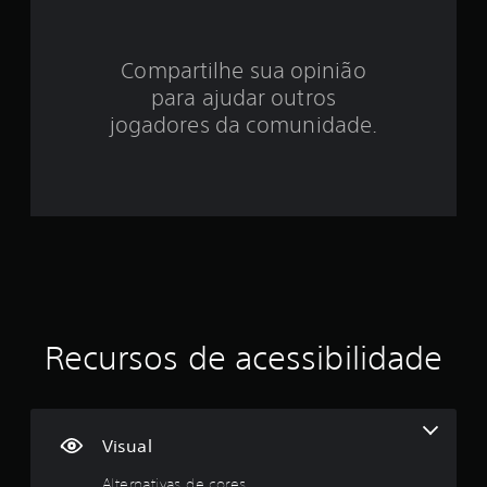
e
4
Compartilhe sua opinião
.
para ajudar outros
2
jogadores da comunidade.
9
e
s
t
r
Recursos de acessibilidade
e
l
a
Visual
s
Alternativas de cores