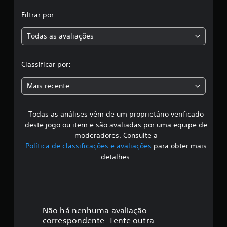
,
p
r
Filtrar por:
a
i
n
Todas as avaliações
c
c
i
l
p
Classificar por:
a
a
l
Mais recente
e
s
d
o
Todas as análises vêm de um proprietário verificado
s
s
p
deste jogo ou item e são avaliadas por uma equipe de
r
i
moderadores. Consulte a
o
Política de classificações e avaliações
para obter mais
t
f
detalhes.
a
g
i
o
n
c
i
s
a
Não há nenhuma avaliação
t
correspondente. Tente outra
a