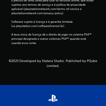
É preciso ter uma conta para usar os recursos online, que estão 
sujeitos aos termos de serviço e à política de privacidade 
aplicável (playstationnetwork.com/terms-of-service e 
playstationnetwork.com/privacy-policy).
Software sujeito à licença e à garantia limitada 
(us.playstation.com/softwarelicense/br).
A taxa única de licença dá o direito de jogar no sistema PS4™ 
principal designado e outros sistemas PS4™ quando está 
usando essa conta.
©️2023 Developed by Statera Studio. Published by PQube
Limited.