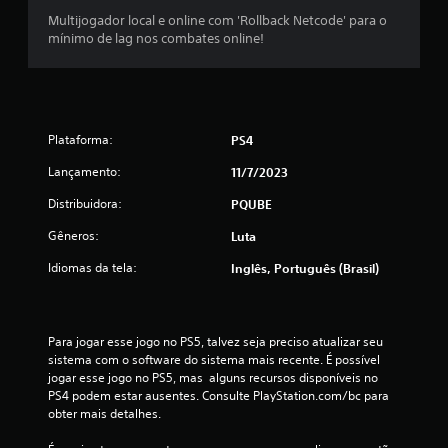
ç
Multijogador local e online com 'Rollback Netcode' para o
mínimo de lag nos combates online!
õ
e
s
Plataforma:
PS4
Lançamento:
11/7/2023
Distribuidora:
PQUBE
Gêneros:
Luta
Idiomas da tela:
Inglês, Português (Brasil)
Para jogar esse jogo no PS5, talvez seja preciso atualizar seu 
sistema com o software do sistema mais recente. É possível 
jogar esse jogo no PS5, mas  alguns recursos disponíveis no 
PS4 podem estar ausentes. Consulte PlayStation.com/bc para 
obter mais detalhes.