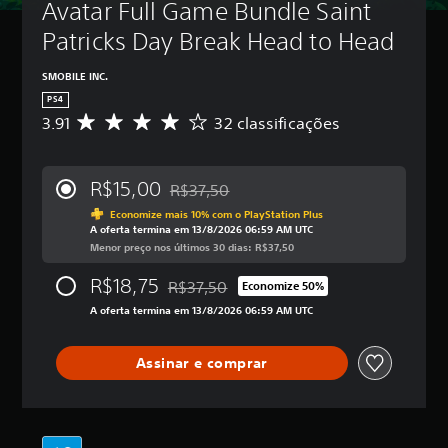
Avatar Full Game Bundle Saint 
Patricks Day Break Head to Head
SMOBILE INC.
PS4
3.91
32 classificações
D
e
5
e
R$15,00
R$37,50
s
Desconto aplicado no preço original de R
t
Economize mais 10% com o PlayStation Plus
A oferta termina em 13/8/2026 06:59 AM UTC
r
Menor preço nos últimos 30 dias: R$37,50
e
l
R$18,75
R$37,50
a
Economize 50%
Desconto aplicado no preço original de R$
s
A oferta termina em 13/8/2026 06:59 AM UTC
,
a
c
Assinar e comprar
l
a
s
s
i