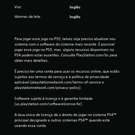
i
Voz:
Inglês
f
Idiomas da tela:
Inglês
i
c
Para jogar esse jogo no PS5, talvez seja preciso atualizar seu 
sistema com o software do sistema mais recente. É possível 
a
jogar esse jogo no PS5, mas  alguns recursos disponíveis no 
PS4 podem estar ausentes. Consulte PlayStation.com/bc para 
ç
obter mais detalhes.
õ
É preciso ter uma conta para usar os recursos online, que estão 
sujeitos aos termos de serviço e à política de privacidade 
e
aplicável (playstationnetwork.com/terms-of-service e 
playstationnetwork.com/privacy-policy).
s
Software sujeito à licença e à garantia limitada 
(us.playstation.com/softwarelicense/br).
A taxa única de licença dá o direito de jogar no sistema PS4™ 
principal designado e outros sistemas PS4™ quando está 
usando essa conta.