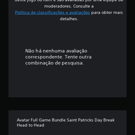
i
moderadores. Consulte a
Política de classificações e avaliações
para obter mais
f
detalhes.
i
c
a
Não há nenhuma avaliação
correspondente. Tente outra
ç
combinação de pesquisa.
ã
o
m
é
d
Avatar Full Game Bundle Saint Patricks Day Break
Head to Head
i