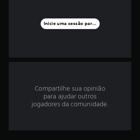
a
f
Inicie uma sessão para classificar
o
i
d
e
3
.
Compartilhe sua opinião
para ajudar outros
9
jogadores da comunidade.
1
e
s