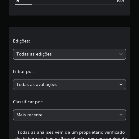
16%
o
r
H
e
e
a
d
l
a
Edições:
s
Todas as edições
,
Filtrar por:
a
Todas as avaliações
c
l
Classificar por:
a
Mais recente
s
Todas as análises vêm de um proprietário verificado
s
deste jogo ou item e são avaliadas por uma equipe de