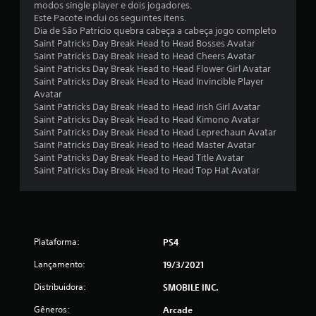
t
modos single player e dois jogadores.
Este Pacote inclui os seguintes itens.
a
Dia de São Patrício quebra cabeça a cabeça jogo completo
Saint Patricks Day Break Head to Head Bosses Avatar
l
Saint Patricks Day Break Head to Head Cheers Avatar
Saint Patricks Day Break Head to Head Flower Girl Avatar
d
Saint Patricks Day Break Head to Head Invincible Player
Avatar
e
Saint Patricks Day Break Head to Head Irish Girl Avatar
Saint Patricks Day Break Head to Head Kimono Avatar
Saint Patricks Day Break Head to Head Leprechaun Avatar
3
Saint Patricks Day Break Head to Head Master Avatar
Saint Patricks Day Break Head to Head Title Avatar
2
Saint Patricks Day Break Head to Head Top Hat Avatar
c
l
a
Plataforma:
PS4
s
Lançamento:
19/3/2021
Distribuidora:
SMOBILE INC.
s
Gêneros:
Arcade