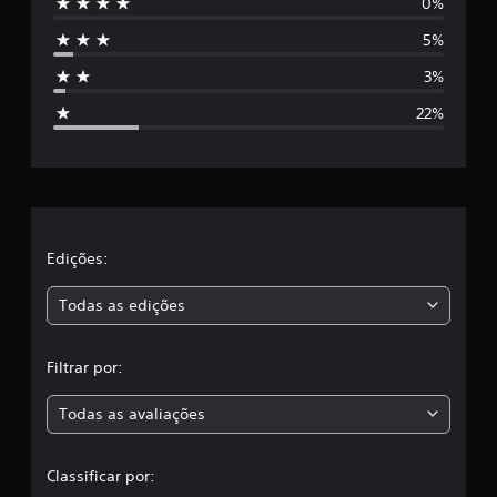
0%
e
5%
s
3%
t
22%
r
e
l
a
Edições:
s
Todas as edições
,
Filtrar por:
a
Todas as avaliações
c
l
Classificar por: