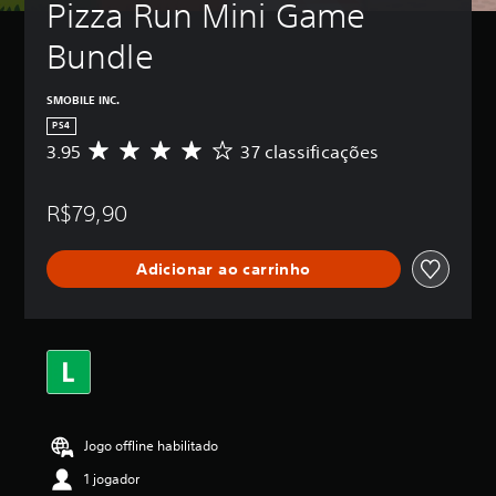
Pizza Run Mini Game 
Bundle
SMOBILE INC.
PS4
3.95
37 classificações
D
e
5
R$79,90
e
s
t
Adicionar ao carrinho
r
e
l
a
s
,
a
c
l
Jogo offline habilitado
a
s
1 jogador
s