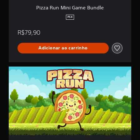
a
Pizza Run Mini Game Bundle
m
e
PS4
B
u
R$79,90
n
d
l
Adicionar ao carrinho
e
P
i
z
z
a
R
u
n
-
A
v
a
t