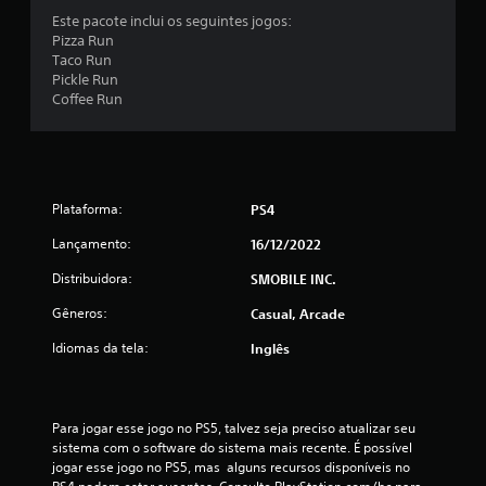
m
Este pacote inclui os seguintes jogos:
t
Pizza Run
Taco Run
o
Pickle Run
Coffee Run
t
a
l
Plataforma:
PS4
d
Lançamento:
16/12/2022
e
Distribuidora:
SMOBILE INC.
Gêneros:
3
Casual, Arcade
Idiomas da tela:
Inglês
7
c
Para jogar esse jogo no PS5, talvez seja preciso atualizar seu 
l
sistema com o software do sistema mais recente. É possível 
jogar esse jogo no PS5, mas  alguns recursos disponíveis no 
a