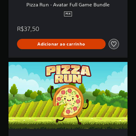
a
Pizza Run - Avatar Full Game Bundle
r
F
PS4
u
l
R$37,50
l
G
a
Adicionar ao carrinho
m
e
B
u
P
n
i
d
z
l
z
e
a
R
u
n