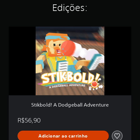
i
Edições:
d
e
4
.
S
2
t
5
i
e
k
s
b
t
o
r
l
e
d
l
!
a
A
s
D
e
o
m
d
u
g
Stikbold! A Dodgeball Adventure
m
e
t
b
o
a
R$56,90
t
l
a
l
l
Adicionar ao carrinho
A
d