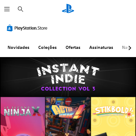
P
e
s
q
u
i
s
a
r
Novidades
Coleções
Ofertas
Assinaturas
Naveg