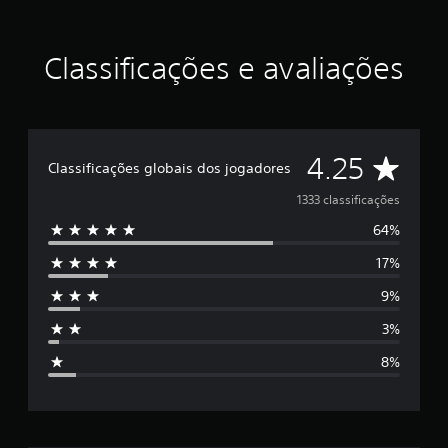
:
V
o
l
Classificações e avaliações
.
3
D
4.25
Classificações globais dos jogadores
e
1333 classificações
64%
5
17%
e
9%
s
3%
t
8%
r
e