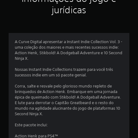
e
jurídicas
l
a
s
A Curve Digital apresentar a Instant Indie Collection Vol. 3 -
e
uma coleção dos maiores e mais recentes sucessos indie:
Action Henk, Stikbold! A Dodgeball Adventure e 10 Second
m
Ninja X.
u
Nossas Instant Indie Collections trazem para você três
sucessos indie em um só pacote genial.
m
Corra, salte e resvale pelo glorioso mundo repleto de
t
brinquedos de Action Henk. Embarque em uma jornada
épica de queimado com Stikbold! A Dodgeball Adventure.
o
E lute para derrotar o Capitão Greatbeard e o resto do
mundo na agilidade alucinante do jogo de plataformas 10
t
Second Ninja X.
a
Este pacote inclui:
l
Action Henk para PS4™