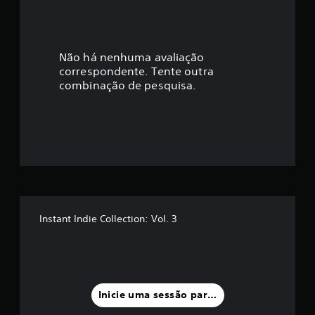
i
c
a
Não há nenhuma avaliação
correspondente. Tente outra
ç
combinação de pesquisa.
ã
o
m
é
d
Instant Indie Collection: Vol. 3
i
a
f
Inicie uma sessão para classificar