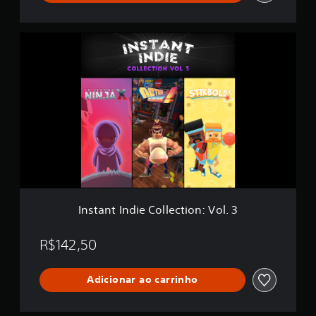
d
e
v
1
e
,
I
n
3
n
t
m
s
u
i
t
r
l
a
e
c
n
l
t
a
I
s
n
s
d
i
i
f
e
i
C
c
o
Instant Indie Collection: Vol. 3
a
l
ç
l
õ
e
R$142,50
e
c
s
t
Adicionar ao carrinho
i
o
n