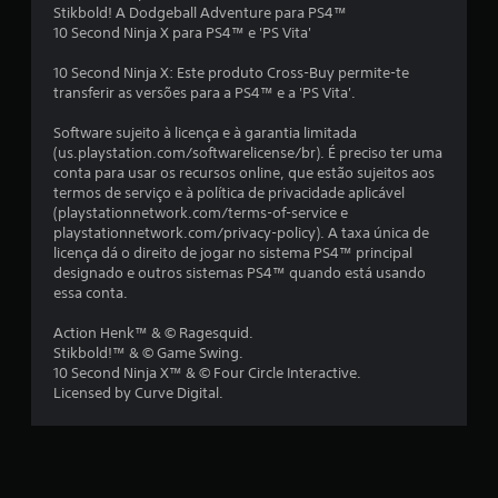
Stikbold! A Dodgeball Adventure para PS4™
d
10 Second Ninja X para PS4™ e 'PS Vita'
e
10 Second Ninja X: Este produto Cross-Buy permite-te
transferir as versões para a PS4™ e a 'PS Vita'.
1
Software sujeito à licença e à garantia limitada
(us.playstation.com/softwarelicense/br). É preciso ter uma
3
conta para usar os recursos online, que estão sujeitos aos
termos de serviço e à política de privacidade aplicável
3
(playstationnetwork.com/terms-of-service e
playstationnetwork.com/privacy-policy). A taxa única de
3
licença dá o direito de jogar no sistema PS4™ principal
designado e outros sistemas PS4™ quando está usando
c
essa conta.
l
Action Henk™ & © Ragesquid.
Stikbold!™ & © Game Swing.
a
10 Second Ninja X™ & © Four Circle Interactive.
Licensed by Curve Digital.
s
s
i