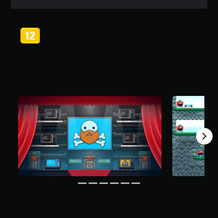
l
a
s
,
a
c
l
a
s
s
i
f
i
c
a
ç
ã
o
m
é
d
i
a
f
o