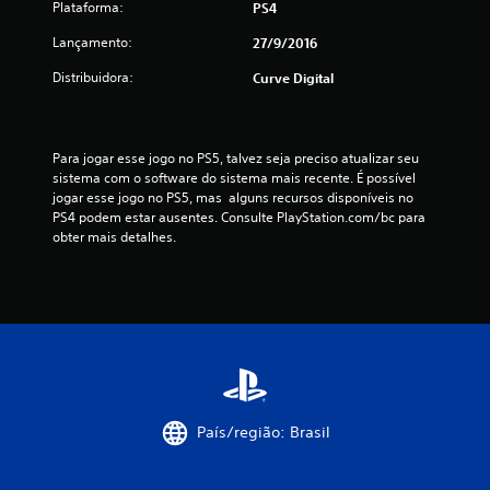
Plataforma:
PS4
f
Lançamento:
27/9/2016
i
Distribuidora:
Curve Digital
c
a
Para jogar esse jogo no PS5, talvez seja preciso atualizar seu 
sistema com o software do sistema mais recente. É possível 
ç
jogar esse jogo no PS5, mas  alguns recursos disponíveis no 
PS4 podem estar ausentes. Consulte PlayStation.com/bc para 
õ
obter mais detalhes.
e
s
País/região: Brasil