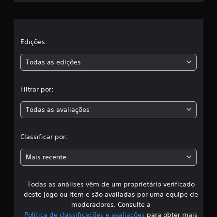
e
e
s
-
m
a
f
a
l
c
a
t
e
l
i
a
l
Edições:
a
v
e
n
a
s
r
t
Todas as edições
r
a
e
a
r
,
.
v
o
Filtrar por:
i
j
a
b
o
r
Todas as avaliações
g
c
a
o
ç
p
l
ã
Classificar por:
o
o
r
a
d
t
Mais recente
o
e
s
c
m
o
p
Todas as análises vêm de um proprietário verificado
s
n
o
deste jogo ou item e são avaliadas por uma equipe de
t
l
i
r
moderadores. Consulte a
i
o
Política de classificações e avaliações
para obter mais
m