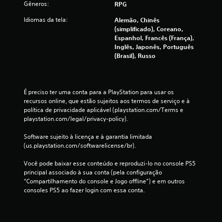
Gêneros:
RPG
l
i
Idiomas da tela:
Alemão, Chinês
n
(simplificado), Coreano,
e
Espanhol, Francês (França),
)
Inglês, Japonês, Português
.
(Brasil), Russo
É preciso ter uma conta para a PlayStation para usar os 
recursos online, que estão sujeitos aos termos de serviço e à 
política de privacidade aplicável (playstation.com/Terms e 
playstation.com/legal/privacy-policy).
Software sujeito à licença e à garantia limitada 
(us.playstation.com/softwarelicense/br).
Você pode baixar esse conteúdo e reproduzi-lo no console PS5 
principal associado à sua conta (pela configuração 
“Compartilhamento do console e Jogo offline”) e em outros 
consoles PS5 ao fazer login com essa conta.