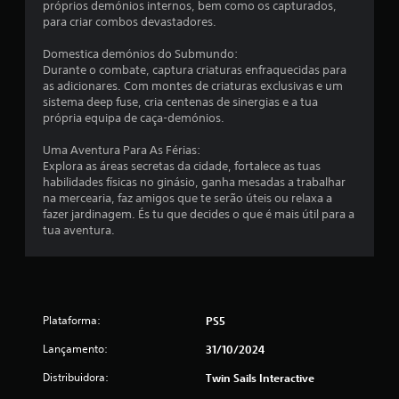
próprios demónios internos, bem como os capturados,
á
para criar combos devastadores.
f
i
Domestica demónios do Submundo:
c
Durante o combate, captura criaturas enfraquecidas para
a
as adicionares. Com montes de criaturas exclusivas e um
s
sistema deep fuse, cria centenas de sinergias e a tua
(
própria equipa de caça-demónios.
s
o
Uma Aventura Para As Férias:
m
Explora as áreas secretas da cidade, fortalece as tuas
e
habilidades físicas no ginásio, ganha mesadas a trabalhar
n
na mercearia, faz amigos que te serão úteis ou relaxa a
t
fazer jardinagem. És tu que decides o que é mais útil para a
e
tua aventura.
p
a
r
a
j
o
Plataforma:
PS5
g
o
Lançamento:
31/10/2024
o
Distribuidora:
Twin Sails Interactive
f
f