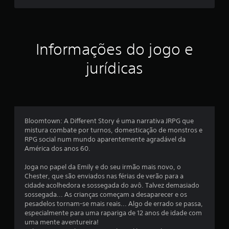
a
a
o
r
a
l
o
q
j
u
d
o
a
Informações do jogo e
g
l
e
o
q
jurídicas
s
u
6
e
e
m
r
0
a
m
t
o
4
i
m
v
Bloomtown: A Different Story é uma narrativa JRPG que
e
c
a
mistura combate por turnos, domesticação de monstros e
n
r
RPG social num mundo aparentemente agradável da
t
a
l
América dos anos 60.
o
r
d
e
Joga no papel da Emily e do seu irmão mais novo, o
a
u
s
Chester, que são enviados nas férias de verão para a
r
i
cidade acolhedora e sossegada do avô. Talvez demasiado
s
a
s
sossegada... As crianças começam a desaparecer e os
n
t
pesadelos tornam-se mais reais... Algo de errado se passa,
s
t
ê
especialmente para uma rapariga de 12 anos de idade com
e
n
uma mente aventureira!
i
o