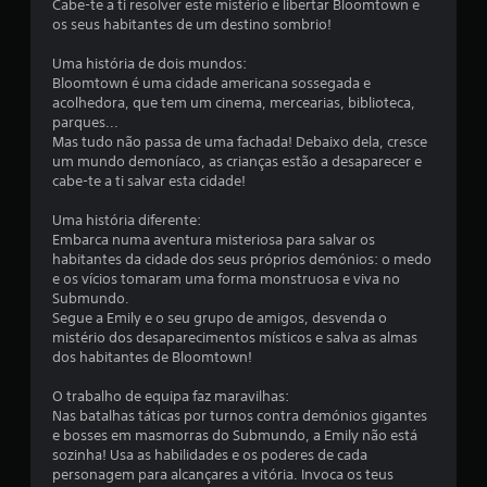
c
Cabe-te a ti resolver este mistério e libertar Bloomtown e
g
i
os seus habitantes de um destino sombrio!
f
a
a
m
a
Uma história de dois mundos:
e
i
d
Bloomtown é uma cidade americana sossegada e
p
a
acolhedora, que tem um cinema, mercearias, biblioteca,
l
c
p
parques...
a
t
Mas tudo não passa de uma fachada! Debaixo dela, cresce
y
a
a
um mundo demoníaco, as crianças estão a desaparecer e
o
t
cabe-te a ti salvar esta cidade!
u
ç
i
c
v
Uma história diferente:
e
õ
a
Embarca numa aventura misteriosa para salvar os
n
n
habitantes da cidade dos seus próprios demónios: o medo
a
e
o
e os vícios tomaram uma forma monstruosa e viva no
s
s
Submundo.
c
s
g
Segue a Emily e o seu grupo de amigos, desvenda o
i
a
mistério dos desaparecimentos místicos e salva as almas
n
t
dos habitantes de Bloomtown!
e
i
m
l
O trabalho de equipa faz maravilhas:
a
h
Nas batalhas táticas por turnos contra demónios gigantes
t
o
e bosses em masmorras do Submundo, a Emily não está
o
s
sozinha! Usa as habilidades e os poderes de cada
g
.
personagem para alcançares a vitória. Invoca os teus
r