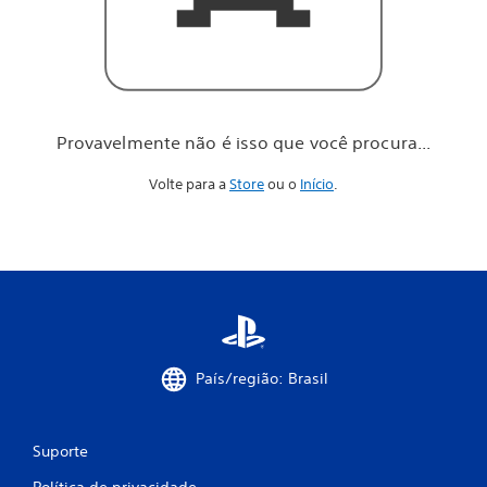
o
c
ê
p
r
o
c
Provavelmente não é isso que você procura...
u
r
Volte para a
Store
ou o
Início
.
a
.
.
.
País/região: Brasil
Suporte
Política de privacidade