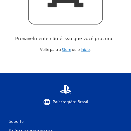
o
c
ê
p
r
o
c
Provavelmente não é isso que você procura...
u
r
Volte para a
Store
ou o
Início
.
a
.
.
.
País/região: Brasil
Suporte
Política de privacidade