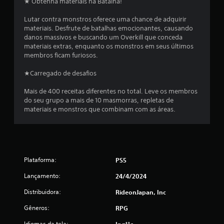
★ Obtenha materiais na Batalha!
7
Lutar contra monstros oferece uma chance de adquirir
materiais. Desfrute de batalhas emocionantes, causando
1
danos massivos e buscando um Overkill que conceda
materiais extras, enquanto os monstros em seus últimos
c
membros ficam furiosos.
l
★Carregado de desafios
a
Mais de 400 receitas diferentes no total. Leve os membros
do seu grupo a mais de 10 masmorras, repletas de
s
materiais e monstros que combinam com as áreas.
s
i
f
Plataforma:
PS5
Lançamento:
24/4/2024
i
Distribuidora:
RideonJapan, Inc
c
Gêneros:
RPG
a
Idiomas da tela:
Inglês