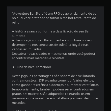
s
“Adventure Bar Story” é um RPG de gerenciamento de bar,
e
no qual você pretende se tornar o melhor restaurante do
reino.
m
A história avança conforme a classificação do seu Bar
u
aumenta.
A classificação do seu Bar aumentará com base no seu
m
desempenho nos concursos de culinária Royal e nas
vendas acumuladas.
t
Descubra novas cidades e masmorras onde você poderá
encontrar mais materiais e receitas!
o
★ Suba de nível comendo!
t
Neste jogo, os personagens não sobem de nível lutando
a
contra monstros. EXP é ganha comendo! Vários efeitos,
como ganhar resistência a doenças e aumentar estatísticas
l
temporariamente, também podem ser encontrados em
pratos. Os materiais são adquiridos coletando-os em
d
masmorras, de monstros em batalha e por meio de outros
métodos.
e