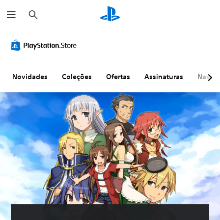
P
e
s
q
u
i
s
a
r
Novidades
Coleções
Ofertas
Assinaturas
Naveg