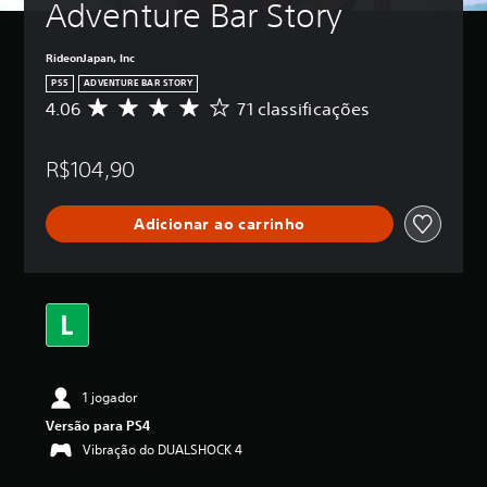
Adventure Bar Story
RideonJapan, Inc
PS5
ADVENTURE BAR STORY
4.06
71 classificações
D
e
5
R$104,90
e
s
t
Adicionar ao carrinho
r
e
l
a
s
,
a
c
l
1 jogador
a
s
Versão para PS4
s
Vibração do DUALSHOCK 4
i
f