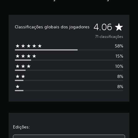
D
4.06
Classificações globais dos jogadores
e
71 classificações
58%
5
15%
e
10%
s
8%
t
8%
r
e
l
a
Edições: