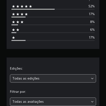
52%
5
17%
e
8%
s
6%
t
17%
r
e
l
a
Edições:
s
Todas as edições
,
Filtrar por:
a
Todas as avaliações
c