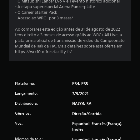
- O Mitsubishi Lancer Evo V e 1 evento histórico adicional
m
- A etapa superespecial Arena Panzerplatte
- O Career Starter Pack
t
- Acesso ao WRC+ por 3 meses*
o
Ao comprares esta edição antes de 31 de agosto de 2022
tens direito a 3 meses de acesso grátis ao WRC+ All Live, a
t
plataforma oficial de transmissão de vídeo do Campeonato
Mundial de Rali da FIA. Mais detalhes sobre esta oferta em
a
https://wrc10.offres-facility.fr/.
l
d
Plataforma:
PS4, PS5
e
Lançamento:
7/9/2021
2
Distribuidora:
NACON SA
4
Gêneros:
Direção/corrida
3
Voz:
Espanhol, Francês (França),
Inglês
4
Idiomas da tela:
Espanhol, Francês (França),