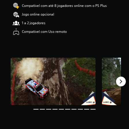
i
Compatível com até 8 jogadores online com o PS Plus
f
Jogo online opcional
i
c
1 a 2 jogadores
a
ç
Compatível com Uso remoto
ã
o
m
é
d
i
a
f
o
i
d
e
3
.
8
e
s
t
r