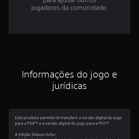
8
jogadores da comunidade.
e
s
t
r
e
Informações do jogo e
l
jurídicas
a
s
e
Este produto permite-te transferir a versão digital do jogo
m
para a PS4™ e a versão digital do jogo para a PS5™.
u
A Edição Deluxe inclui: