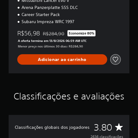
Mitsubishi Lancer Evo V
5
Arena Panzerplatte SSS DLC
Career Starter Pack
Subaru Impreza WRC 1997
R$56,98
R$284,90
Economize 80%
Desconto aplicado no preço original de R$284
A oferta termina em 13/8/2026 06:59 AM UTC
Menor preço nos últimos 30 dias: R$284,90
Adicionar ao carrinho
Classificações e avaliações
D
3.80
Classificações globais dos jogadores
e
2434 classificações