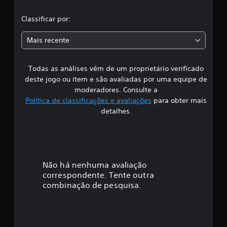
l
Classificar por:
a
Mais recente
s
Todas as análises vêm de um proprietário verificado
s
deste jogo ou item e são avaliadas por uma equipe de
i
moderadores. Consulte a
Política de classificações e avaliações
para obter mais
f
detalhes.
i
c
a
Não há nenhuma avaliação
correspondente. Tente outra
ç
combinação de pesquisa.
ã
o