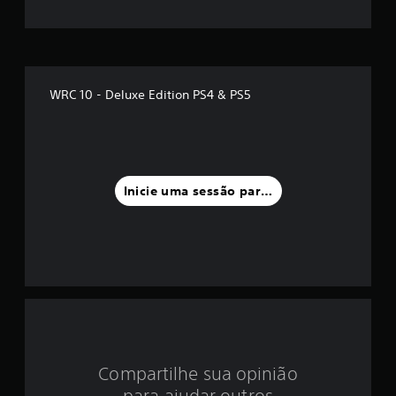
m
é
d
WRC 10 - Deluxe Edition PS4 & PS5
i
a
f
Inicie uma sessão para classificar
o
i
d
e
3
Compartilhe sua opinião
.
para ajudar outros