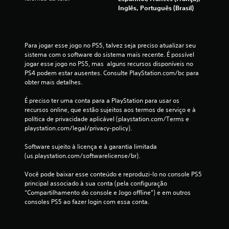
c
Inglês, Português (Brasil)
l
a
Para jogar esse jogo no PS5, talvez seja preciso atualizar seu 
sistema com o software do sistema mais recente. É possível 
s
jogar esse jogo no PS5, mas  alguns recursos disponíveis no 
PS4 podem estar ausentes. Consulte PlayStation.com/bc para 
s
obter mais detalhes.
i
É preciso ter uma conta para a PlayStation para usar os 
recursos online, que estão sujeitos aos termos de serviço e à 
f
política de privacidade aplicável (playstation.com/Terms e 
playstation.com/legal/privacy-policy).
i
Software sujeito à licença e à garantia limitada 
c
(us.playstation.com/softwarelicense/br).
Você pode baixar esse conteúdo e reproduzi-lo no console PS5 
a
principal associado à sua conta (pela configuração 
“Compartilhamento do console e Jogo offline”) e em outros 
ç
consoles PS5 ao fazer login com essa conta.
õ