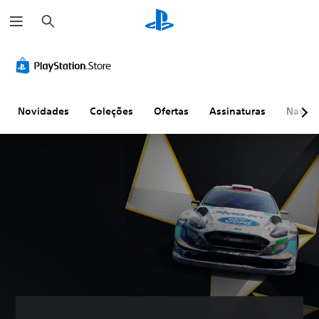
P
e
s
q
u
i
s
a
r
Novidades
Coleções
Ofertas
Assinaturas
Naveg