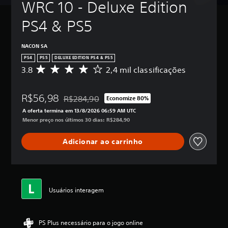
WRC 10 - Deluxe Edition 
PS4 & PS5
NACON SA
PS4
PS5
DELUXE EDITION PS4 & PS5
3.8
2,4 mil classificações
D
e
5
R$56,98
e
R$284,90
Economize 80%
Desconto aplicado no preço original de R$284,90
s
A oferta termina em 13/8/2026 06:59 AM UTC
t
Menor preço nos últimos 30 dias: R$284,90
r
e
Adicionar ao carrinho
l
a
s
,
a
c
Usuários interagem
l
a
s
PS Plus necessário para o jogo online
s