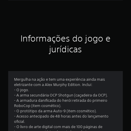
u
m
t
Informações do jogo e
o
jurídicas
t
a
l
d
Mergulha na ação e tem uma experiência ainda mais
eletrizante com a Alex Murphy Edition. Inclui:
- O jogo.
e
- A arma secundária OCP Shotgun (caçadeira da OCP).
- A armadura danificada do herói retirada do primeiro
2
RoboCop (item cosmético).
- O protótipo da arma Auto-9 (item cosmético).
5
- Acesso antecipado de 48 horas antes do lançamento
oficial.
9
- O livro de arte digital com mais de 100 páginas de