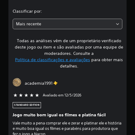
l
Classificar por:
a
Mais recente
s
Todas as análises vêm de um proprietário verificado
s
deste jogo ou item e são avaliadas por uma equipe de
i
moderadores. Consulte a
Política de classificações e avaliações
para obter mais
f
detalhes.
i
academia1991
c
Avaliado em 12/5/2026
5 estrelas de 5
a
STANDARD EDITION
ç
Jogo muito bom igual os filmes e platina fácil
ã
Vale muito a pena comprar ele e zerar e platinar ele e história
e muito boa igual os filmes e parabéns para produtora que
o
fez o jogo a Nacon