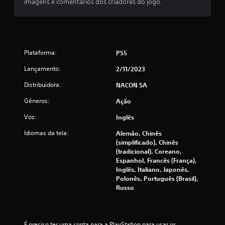
imagens e comentários dos criadores do jogo.
2
1
c
Plataforma:
PS5
l
Lançamento:
2/11/2023
a
Distribuidora:
NACON SA
s
Gêneros:
Ação
s
Voz:
Inglês
Idiomas da tela:
Alemão, Chinês
i
(simplificado), Chinês
(tradicional), Coreano,
f
Espanhol, Francês (França),
Inglês, Italiano, Japonês,
i
Polonês, Português (Brasil),
Russo
c
a
É preciso ter uma conta para a PlayStation para usar os 