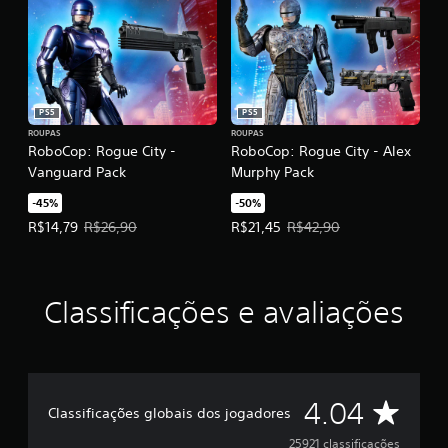
PS5
PS5
ROUPAS
ROUPAS
RoboCop: Rogue City -
RoboCop: Rogue City - Alex
Vanguard Pack
Murphy Pack
-45%
-50%
Preço da oferta: R$14,79. Preço original: R$26,90.
Preço da oferta: R$21,45. Preço o
R$14,79
R$26,90
R$21,45
R$42,90
Classificações e avaliações
D
4.04
Classificações globais dos jogadores
e
25921 classificações