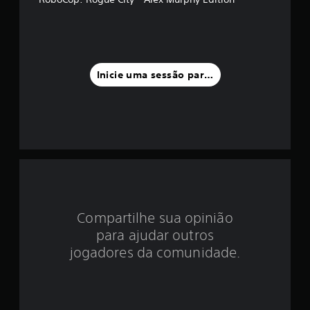
0
4
e
Inicie uma sessão para classificar
s
t
r
e
l
Compartilhe sua opinião
a
para ajudar outros
s
jogadores da comunidade.
e
m