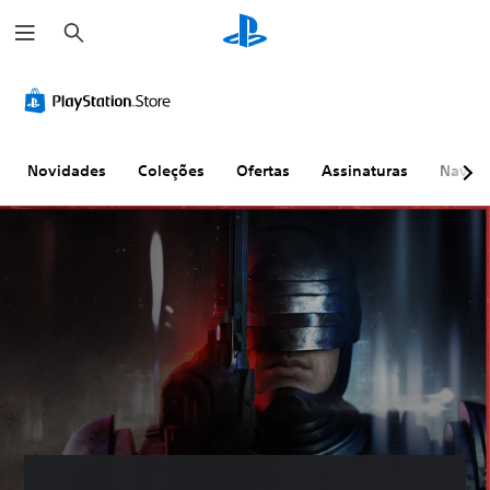
P
e
s
q
u
i
s
a
r
Novidades
Coleções
Ofertas
Assinaturas
Naveg