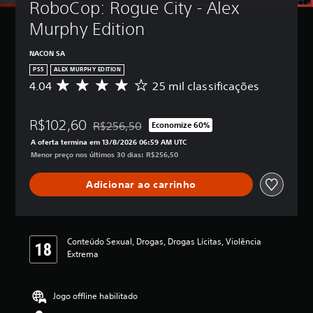
RoboCop: Rogue City - Alex 
Murphy Edition
NACON SA
PS5
ALEX MURPHY EDITION
4.04
25 mil classificações
D
e
5
R$102,60
e
R$256,50
Economize 60%
Desconto aplicado no preço original de R$256,
s
A oferta termina em 13/8/2026 06:59 AM UTC
t
Menor preço nos últimos 30 dias: R$256,50
r
e
Adicionar ao carrinho
l
a
s
,
a
Conteúdo Sexual, Drogas, Drogas Lícitas, Violência
c
Extrema
l
a
s
Jogo offline habilitado
s
i