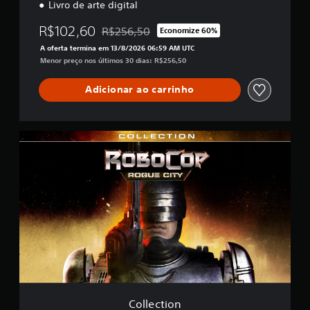
Livro de arte digital
R$102,60
R$256,50
Economize 60%
Desconto aplicado no preço original de R$25
A oferta termina em 13/8/2026 06:59 AM UTC
Menor preço nos últimos 30 dias: R$256,50
Adicionar ao carrinho
C
o
l
l
e
c
t
i
o
n
Collection