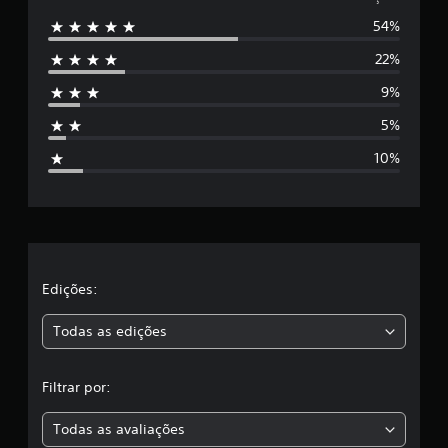
54%
5
22%
e
9%
s
5%
t
10%
r
e
l
a
Edições:
s
Todas as edições
,
Filtrar por:
a
Todas as avaliações
c