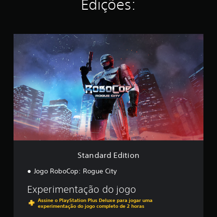
Edições:
r
e
l
a
s
S
e
t
m
a
u
n
m
d
t
a
o
r
t
d
a
E
l
d
d
i
e
t
2
i
5
o
Standard Edition
m
n
i
Jogo RoboCop: Rogue City
l
c
Experimentação do jogo
l
Assine o PlayStation Plus Deluxe para jogar uma
a
experimentação do jogo completo de 2 horas
s