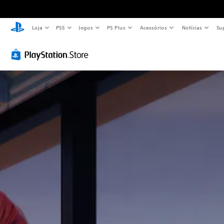
Loja
PS5
Jogos
PS Plus
Acessórios
Notícias
Su