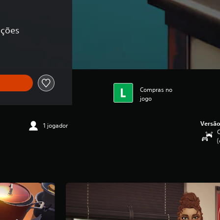
cações
Compras no
jogo
Versão
1 jogador
C
(