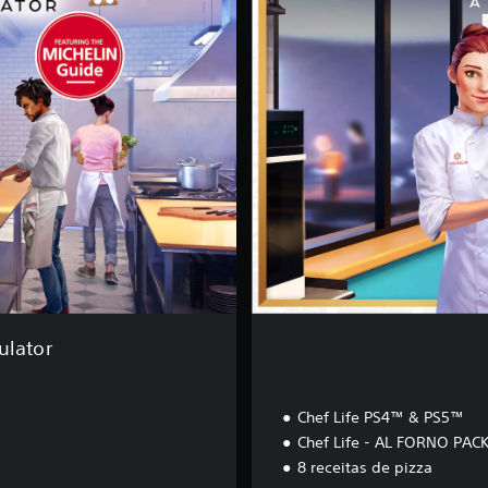
o
r
n
o
E
d
i
t
i
o
n
ulator
Chef Life PS4™ & PS5™
Chef Life - AL FORNO PAC
8 receitas de pizza