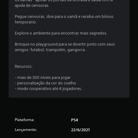
e
ajuda de cenouras.
4
Pegue cenouras, doe para o xamã e receba um bônus
temporário.
5
Explore o ambiente para encontrar mais segredos.
c
Brinque no playground para se divertir junto com seus
amigos: futebol, trampolim, gangorra.
l
a
Recursos:
s
- mais de 300 níveis para jogar
- personalização da cor do coelho
s
- modo cooperativo até 4 jogadores.
i
f
i
Plataforma:
PS4
Lançamento:
22/6/2021
c