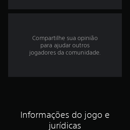
d
e
3
Compartilhe sua opinião
.
para ajudar outros
8
jogadores da comunidade.
4
e
s
t
r
Informações do jogo e
e
jurídicas
l