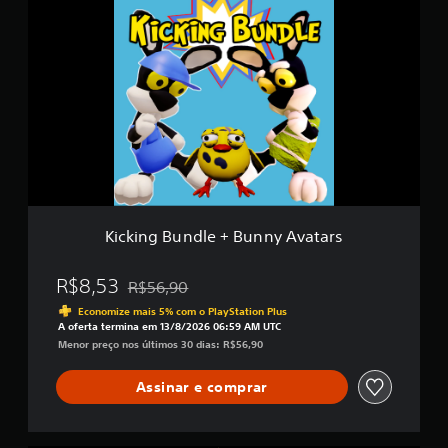
i
l
c
a
k
s
i
e
n
m
g
u
B
m
u
t
n
o
d
t
l
a
e
l
+
d
Kicking Bundle + Bunny Avatars
B
e
u
4
n
R$8,53
5
R$56,90
Desconto aplicado no preço original de R$56,90
n
c
Economize mais 5% com o PlayStation Plus
y
l
A oferta termina em 13/8/2026 06:59 AM UTC
A
a
Menor preço nos últimos 30 dias: R$56,90
v
s
a
s
Assinar e comprar
t
i
a
f
r
i
s
c