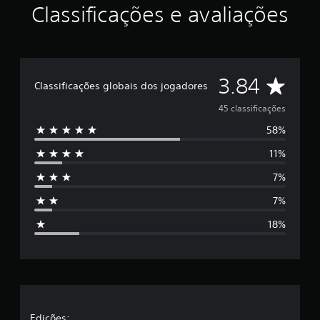
Classificações e avaliações
D
3.84
Classificações globais dos jogadores
e
45 classificações
58%
5
11%
e
7%
s
7%
t
18%
r
e
l
Edições: