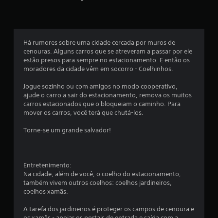
a
s
Há rumores sobre uma cidade cercada por muros de
e
cenouras. Alguns carros que se atreveram a passar por ele
estão presos para sempre no estacionamento. E então os
m
moradores da cidade vêm em socorro - Coelhinhos.
u
Jogue sozinho ou com amigos no modo cooperativo,
ajude o carro a sair do estacionamento, remova os muitos
m
carros estacionados que o bloqueiam o caminho. Para
mover os carros, você terá que chutá-los.
t
Torne-se um grande salvador!
o
t
Entretenimento:
a
Na cidade, além de você, o coelho do estacionamento,
também vivem outros coelhos: coelhos jardineiros,
l
coelhos xamãs.
d
A tarefa dos jardineiros é proteger os campos de cenoura e
os xamãs - apoiar os portais de entrada e saída com a