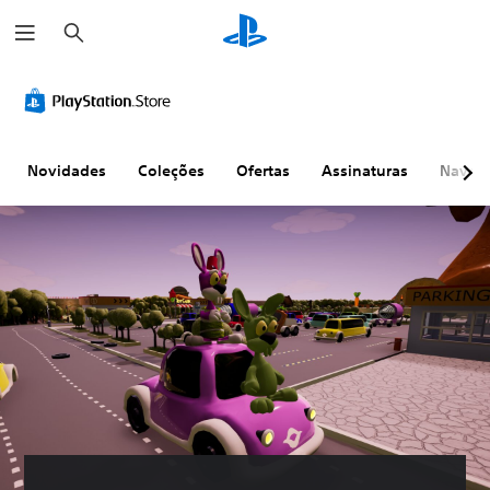
P
e
s
q
u
i
s
a
r
Novidades
Coleções
Ofertas
Assinaturas
Naveg