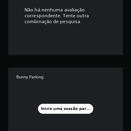
a
Não há nenhuma avaliação
correspondente. Tente outra
ç
combinação de pesquisa.
ã
o
m
é
d
Bunny Parking
i
a
f
Inicie uma sessão para classificar
o
i