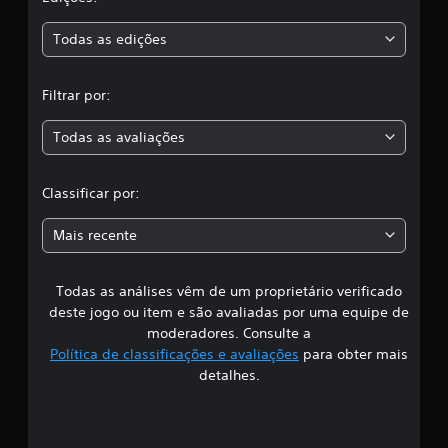
a
s
Todas as edições
,
Filtrar por:
a
Todas as avaliações
c
l
Classificar por:
a
Mais recente
s
Todas as análises vêm de um proprietário verificado
s
deste jogo ou item e são avaliadas por uma equipe de
i
moderadores. Consulte a
Política de classificações e avaliações
para obter mais
f
detalhes.
i
c