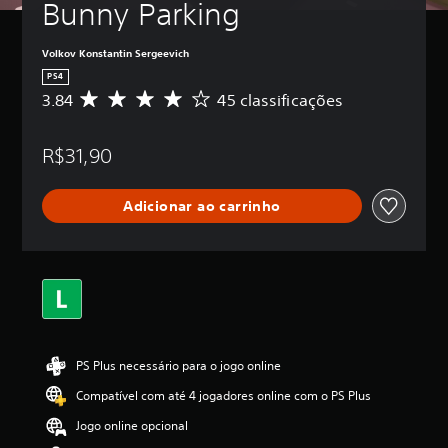
Bunny Parking
Volkov Konstantin Sergeevich
PS4
3.84
45 classificações
D
e
5
R$31,90
e
s
t
Adicionar ao carrinho
r
e
l
a
s
,
a
c
l
PS Plus necessário para o jogo online
a
s
Compatível com até 4 jogadores online com o PS Plus
s
i
Jogo online opcional
f