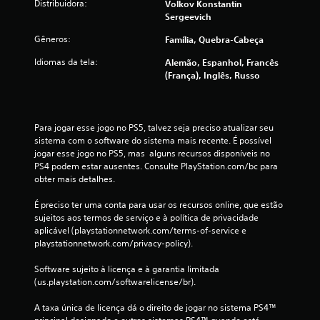
Distribuidora:
Volkov Konstantin
a
Sergeevich
ç
Gêneros:
Família, Quebra-Cabeça
õ
Idiomas da tela:
Alemão, Espanhol, Francês
(França), Inglês, Russo
e
s
Para jogar esse jogo no PS5, talvez seja preciso atualizar seu 
sistema com o software do sistema mais recente. É possível 
jogar esse jogo no PS5, mas  alguns recursos disponíveis no 
PS4 podem estar ausentes. Consulte PlayStation.com/bc para 
obter mais detalhes.
É preciso ter uma conta para usar os recursos online, que estão 
sujeitos aos termos de serviço e à política de privacidade 
aplicável (playstationnetwork.com/terms-of-service e 
playstationnetwork.com/privacy-policy).
Software sujeito à licença e à garantia limitada 
(us.playstation.com/softwarelicense/br).
A taxa única de licença dá o direito de jogar no sistema PS4™ 