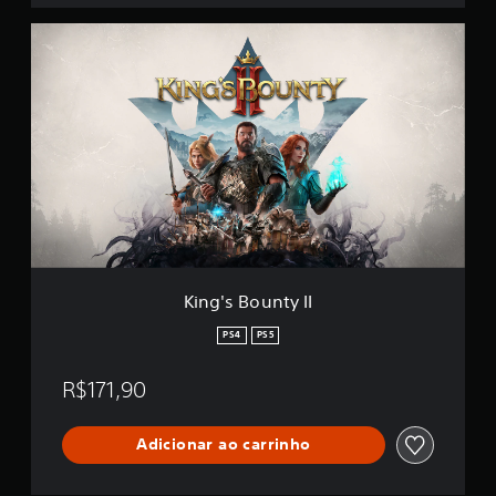
f
K
i
i
c
n
a
g
ç
'
õ
s
e
B
s
o
u
n
t
y
I
I
King's Bounty II
PS4
PS5
R$171,90
Adicionar ao carrinho