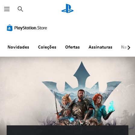
P
e
s
q
u
i
s
a
r
Novidades
Coleções
Ofertas
Assinaturas
Naveg