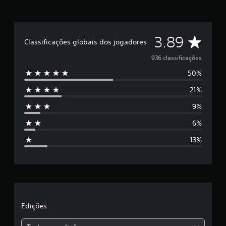
D
3.89
Classificações globais dos jogadores
e
936 classificações
50%
5
21%
e
9%
s
6%
t
13%
r
e
l
a
Edições: