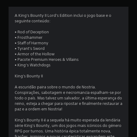
s
A King's Bounty II Lord's Edition inclui o jogo base e o
e
seguinte conteúdo:
m
• Rod of Deception
• Frosthammer
u
• Staff of Harmony
• Tyrant's Sword
m
• Armor of the Hollow
• Pacote Premium Heroes & Villains
t
• King‘s Watchdogs
o
King's Bounty II
t
A escuridão paira sobre o mundo de Nostria.
Conspirações, sabotagem e necromancia espalham-se por
a
todo o país. Mas talvez um salvador, a última esperança do
reino, esteja a chegar para ripostar e finalmente restaurar a
l
paz e a ordem em Nostria!
d
King's Bounty II é a sequela há muito esperada da lendária
série King's Bounty, um dos jogos mais icónicos do género
e
RPG por turnos. Uma história épica totalmente nova,
frações, inimigos e novas caraterísticas expandem este