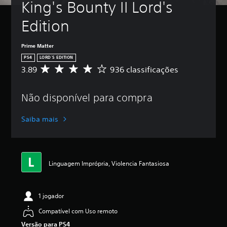
King's Bounty II Lord's 
Edition
Prime Matter
PS4
LORD'S EDITION
3.89
936 classificações
D
e
5
Não disponível para compra
e
s
t
Saiba mais
r
e
l
a
s
Linguagem Imprópria, Violencia Fantasiosa
,
a
c
1 jogador
l
a
Compatível com Uso remoto
s
Versão para PS4
s