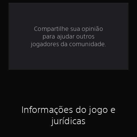
e
3
Compartilhe sua opinião
.
para ajudar outros
8
jogadores da comunidade.
9
e
s
t
r
Informações do jogo e
e
jurídicas
l
a