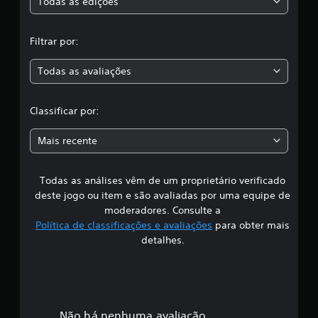
s
Todas as edições
,
Filtrar por:
a
Todas as avaliações
c
l
Classificar por:
a
Mais recente
s
Todas as análises vêm de um proprietário verificado
s
deste jogo ou item e são avaliadas por uma equipe de
i
moderadores. Consulte a
Política de classificações e avaliações
para obter mais
f
detalhes.
i
c
a
Não há nenhuma avaliação