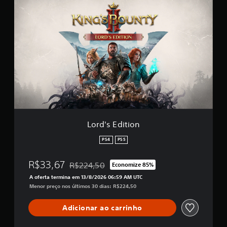
L
r
o
e
r
l
d
a
'
s
s
e
E
m
d
u
i
m
t
t
i
o
o
t
n
a
Lord's Edition
l
d
PS4
PS5
e
9
3
R$33,67
R$224,50
Economize 85%
Desconto aplicado no preço original de R$224,
6
A oferta termina em 13/8/2026 06:59 AM UTC
c
Menor preço nos últimos 30 dias: R$224,50
l
a
Adicionar ao carrinho
s
s
i