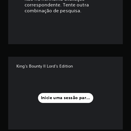
correspondente. Tente outra
ç
combinação de pesquisa.
ã
o
m
é
d
King's Bounty II Lord's Edition
i
a
f
Inicie uma sessão para classificar
o
i
d