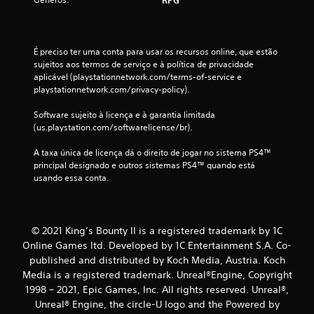
a
ç
É preciso ter uma conta para usar os recursos online, que estão 
õ
sujeitos aos termos de serviço e à política de privacidade 
aplicável (playstationnetwork.com/terms-of-service e 
e
playstationnetwork.com/privacy-policy).
s
Software sujeito à licença e à garantia limitada 
(us.playstation.com/softwarelicense/br).
A taxa única de licença dá o direito de jogar no sistema PS4™ 
principal designado e outros sistemas PS4™ quando está 
usando essa conta.
© 2021 King’s Bounty II is a registered trademark by 1C
Online Games ltd. Developed by 1C Entertainment S.A. Co-
published and distributed by Koch Media, Austria. Koch
Media is a registered trademark. Unreal®Engine, Copyright
1998 – 2021, Epic Games, Inc. All rights reserved. Unreal®,
Unreal® Engine, the circle-U logo and the Powered by