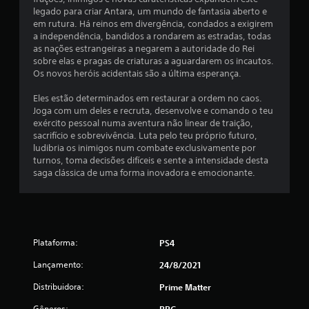
9
legado para criar Antara, um mundo de fantasia aberto e
em rutura. Há reinos em divergência, condados a exigirem
a independência, bandidos a rondarem as estradas, todas
3
as nações estrangeiras a negarem a autoridade do Rei
sobre elas e pragas de criaturas a aguardarem os incautos.
6
Os novos heróis acidentais são a última esperança.
c
Eles estão determinados em restaurar a ordem no caos.
Joga com um deles e recruta, desenvolve e comando o teu
l
exército pessoal numa aventura não linear de traição,
sacrifício e sobrevivência. Luta pelo teu próprio futuro,
a
ludibria os inimigos num combate exclusivamente por
turnos, toma decisões difíceis e sente a intensidade desta
s
saga clássica de uma forma inovadora e emocionante.
s
i
f
Plataforma:
PS4
Lançamento:
24/8/2021
i
Distribuidora:
Prime Matter
c
Gêneros:
RPG