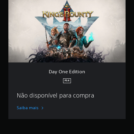
a
y
O
n
e
E
d
i
t
i
o
n
Day One Edition
PS4
Não disponível para compra
Saiba mais