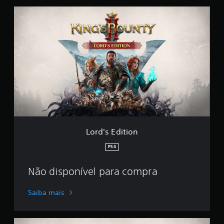
L
o
r
d
'
s
E
d
i
t
i
o
n
Lord's Edition
PS4
Não disponível para compra
Saiba mais
D