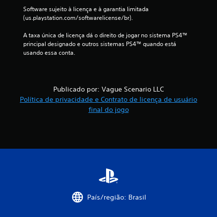
i
Software sujeito à licença e à garantia limitada 
(us.playstation.com/softwarelicense/br).
c
A taxa única de licença dá o direito de jogar no sistema PS4™ 
a
principal designado e outros sistemas PS4™ quando está 
usando essa conta.
ç
õ
Publicado por: Vague Scenario LLC
e
Política de privacidade e Contrato de licença de usuário
s
final do jogo
País/região: Brasil