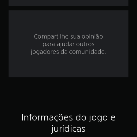
d
e
4
Compartilhe sua opinião
.
para ajudar outros
6
jogadores da comunidade.
9
e
s
t
r
Informações do jogo e
e
jurídicas
l