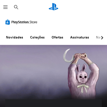
P
e
s
q
u
i
s
a
r
Novidades
Coleções
Ofertas
Assinaturas
Naveg