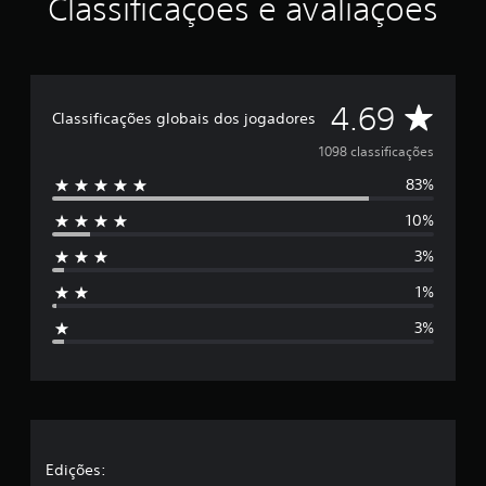
Classificações e avaliações
D
4.69
Classificações globais dos jogadores
e
1098 classificações
83%
5
10%
e
3%
s
1%
t
3%
r
e
l
a
Edições: