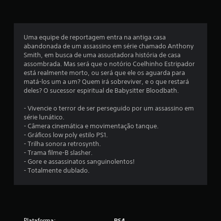
a
s
Uma equipe de reportagem entra na antiga casa
e
abandonada de um assassino em série chamado Anthony
Smith, em busca de uma assustadora história de casa
m
assombrada. Mas será que o notório Coelhinho Estripador
está realmente morto, ou será que ele os aguarda para
u
matá-los um a um? Quem irá sobreviver, e o que restará
deles? O sucessor espiritual de Babysitter Bloodbath.
m
- Vivencie o terror de ser perseguido por um assassino em
t
série lunático.
- Câmera cinemática e movimentação tanque.
o
- Gráficos low poly estilo PS1.
- Trilha sonora retrosynth.
t
- Trama filme-B slasher.
- Gore e assassinatos sanguinolentos!
a
- Totalmente dublado.
l
d
Plataforma:
PS4