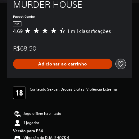
MURDER HOUSE
Puppet Combo
PS4
4.69
1 mil classificações
D
e
5
R$68,50
e
s
t
Adicionar ao carrinho
r
e
l
a
s
Conteúdo Sexual, Drogas Lícitas, Violência Extrema
,
a
c
l
Jogo offline habilitado
a
s
1 jogador
s
Versão para PS4
i
f
Vibração do DUALSHOCK 4