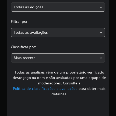
s
Todas as edições
,
Filtrar por:
a
Todas as avaliações
c
l
Classificar por:
a
Mais recente
s
Todas as análises vêm de um proprietário verificado
s
deste jogo ou item e são avaliadas por uma equipe de
i
moderadores. Consulte a
Política de classificações e avaliações
para obter mais
f
detalhes.
i
c