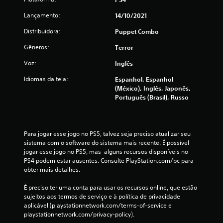
e
Lançamento:
14/10/2021
1
Distribuidora:
Puppet Combo
0
Gêneros:
Terror
9
Voz:
Inglês
8
Idiomas da tela:
Espanhol, Espanhol
(México), Inglês, Japonês,
c
Português (Brasil), Russo
l
a
Para jogar esse jogo no PS5, talvez seja preciso atualizar seu 
sistema com o software do sistema mais recente. É possível 
s
jogar esse jogo no PS5, mas  alguns recursos disponíveis no 
PS4 podem estar ausentes. Consulte PlayStation.com/bc para 
s
obter mais detalhes.
i
É preciso ter uma conta para usar os recursos online, que estão 
sujeitos aos termos de serviço e à política de privacidade 
f
aplicável (playstationnetwork.com/terms-of-service e 
playstationnetwork.com/privacy-policy).