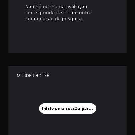
a
Não há nenhuma avaliação
correspondente. Tente outra
ç
combinação de pesquisa.
ã
o
m
é
d
MURDER HOUSE
i
a
f
Inicie uma sessão para classificar
o
i