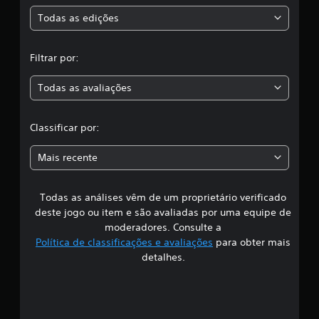
s
Todas as edições
,
Filtrar por:
a
Todas as avaliações
c
l
Classificar por:
a
Mais recente
s
Todas as análises vêm de um proprietário verificado
s
deste jogo ou item e são avaliadas por uma equipe de
i
moderadores. Consulte a
Política de classificações e avaliações
para obter mais
f
detalhes.
i
c