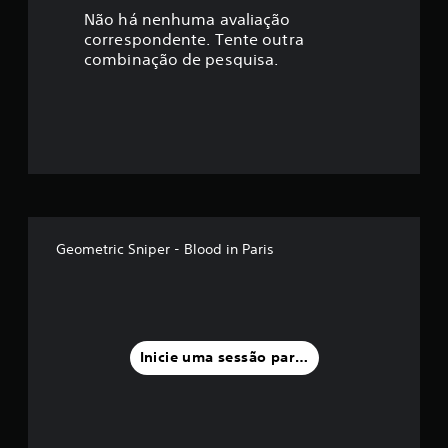
a
Não há nenhuma avaliação
correspondente. Tente outra
ç
combinação de pesquisa.
ã
o
m
é
d
Geometric Sniper - Blood in Paris
i
a
f
Inicie uma sessão para classificar
o
i