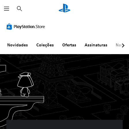
P
e
s
q
u
i
s
a
r
Novidades
Coleções
Ofertas
Assinaturas
Naveg