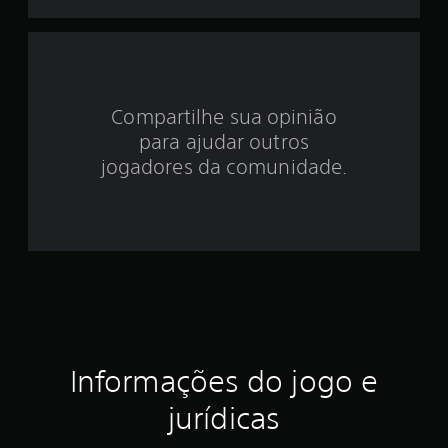
d
e
3
Compartilhe sua opinião
.
para ajudar outros
2
jogadores da comunidade.
6
e
s
t
r
Informações do jogo e
e
jurídicas
l