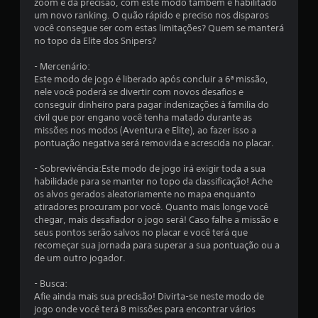
e
zoom e da precisão, com este modo também é habilitado
um novo ranking. O quão rápido e preciso nos disparos
9
você consegue ser com estas limitações? Quem se manterá
no topo da Elite dos Snipers?
5
- Mercenário:
Este modo de jogo é liberado após concluir a 6ª missão,
c
nele você poderá se divertir com novos desafios e
conseguir dinheiro para pagar indenizações à familia do
l
civil que por engano você tenha matado durante as
missões nos modos (Aventura e Elite), ao fazer isso a
a
pontuação negativa será removida e acrescida no placar.
s
- Sobrevivência:Este modo de jogo irá exigir toda a sua
habilidade para se manter no topo da classificação! Ache
s
os alvos gerados aleatoriamente no mapa enquanto
atiradores procuram por você. Quanto mais longe você
i
chegar, mais desafiador o jogo será! Caso falhe a missão e
seus pontos serão salvos no placar e você terá que
f
recomeçar sua jornada para superar a sua pontuação ou a
de um outro jogador.
i
- Busca:
c
Afie ainda mais sua precisão! Divirta-se neste modo de
jogo onde você terá 8 missões para encontrar vários