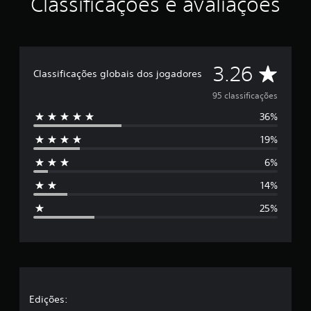
Classificações e avaliações
s
D
3.26
Classificações globais dos jogadores
e
95 classificações
36%
5
19%
e
6%
s
14%
t
25%
r
e
l
a
Edições: