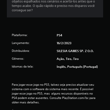
a
objetos espalhados nos cenários e acertá-los antes que o
tempo acabe. O quão rápido e preciso nos disparos você
ç
consegue ser?
õ
e
Plataforma:
PS4
s
Lançamento:
16/2/2023
Distribuidora:
SILESIA GAMES SP. Z O.O.
Gêneros:
Ação, Tiro, Tiro
Idiomas da tela:
Inglês, Português (Portugal)
Para jogar esse jogo no PS5, talvez seja preciso atualizar seu 
sistema com o software do sistema mais recente. É possível 
jogar esse jogo no PS5, mas  alguns recursos disponíveis no 
PS4 podem estar ausentes. Consulte PlayStation.com/bc para 
obter mais detalhes.