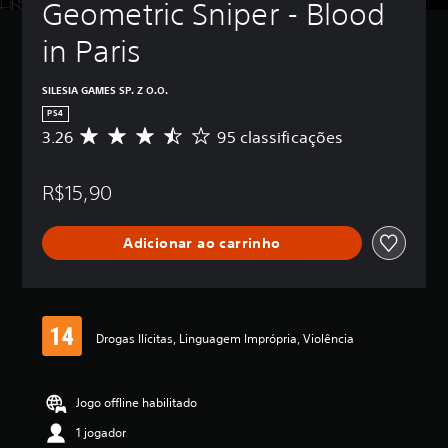
Geometric Sniper - Blood 
in Paris
SILESIA GAMES SP. Z O.O.
PS4
3.26
95 classificações
D
e
5
R$15,90
e
s
t
Adicionar ao carrinho
r
e
l
a
s
,
Drogas Ilícitas, Linguagem Imprópria, Violência
a
c
l
Jogo offline habilitado
a
s
1 jogador
s