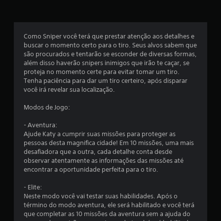
a
s
Como Sniper você terá que prestar atenção aos detalhes e
e
buscar o momento certo para o tiro. Seus alvos sabem que
são procurados e tentarão se esconder de diversas formas,
m
além disso haverão snipers inimigos que irão te caçar, se
proteja no momento certe para evitar tomar um tiro.
u
Tenha paciência para dar um tiro certeiro, após disparar
você irá revelar sua localização.
m
Modos de Jogo:
t
- Aventura:
o
Ajude Katy a cumprir suas missões para proteger as
pessoas desta magnifica cidade! Em 10 missões, uma mais
t
desafiadora que a outra, cada detalhe conta desde
observar atentamente as informações das missões até
a
encontrar a oportunidade perfeita para o tiro.
l
- Elite:
Neste modo você vai testar suas habilidades. Após o
d
término do modo aventura, ele será habilitado e você terá
que completar as 10 missões da aventura sem a ajuda do