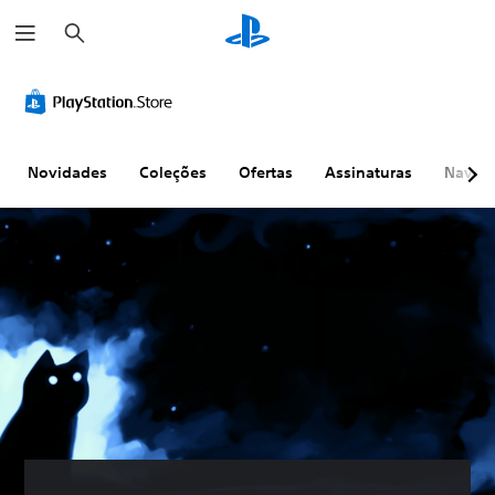
P
e
s
q
u
i
s
a
r
Novidades
Coleções
Ofertas
Assinaturas
Naveg