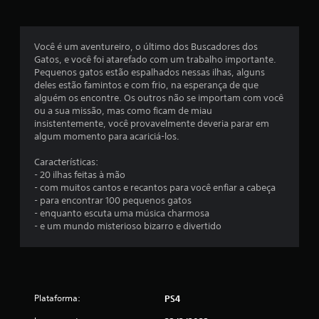
e
m
Você é um aventureiro, o último dos Buscadores dos
Gatos, e você foi atarefado com um trabalho importante.
u
Pequenos gatos estão espalhados nessas ilhas, alguns
deles estão famintos e com frio, na esperança de que
m
alguém os encontre. Os outros não se importam com você
ou a sua missão, mas como ficam de miau
t
insistentemente, você provavelmente deveria parar em
algum momento para acariciá-los.
o
Características:
t
- 20 ilhas feitas à mão
- com muitos cantos e recantos para você enfiar a cabeça
a
- para encontrar 100 pequenos gatos
- enquanto escuta uma música charmosa
l
- e um mundo misterioso bizarro e divertido
d
e
Plataforma:
PS4
1