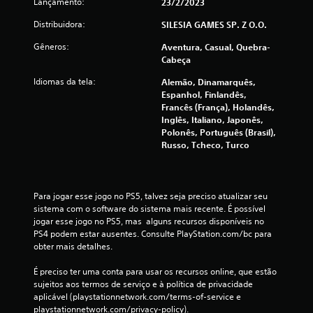
Lançamento:
23/2/2023
6
Distribuidora:
SILESIA GAMES SP. Z O.O.
5
Gêneros:
Aventura, Casual, Quebra-
c
Cabeça
Idiomas da tela:
Alemão, Dinamarquês,
l
Espanhol, Finlandês,
Francês (França), Holandês,
a
Inglês, Italiano, Japonês,
Polonês, Português (Brasil),
s
Russo, Tcheco, Turco
s
i
Para jogar esse jogo no PS5, talvez seja preciso atualizar seu 
sistema com o software do sistema mais recente. É possível 
f
jogar esse jogo no PS5, mas  alguns recursos disponíveis no 
PS4 podem estar ausentes. Consulte PlayStation.com/bc para 
i
obter mais detalhes.
c
É preciso ter uma conta para usar os recursos online, que estão 
sujeitos aos termos de serviço e à política de privacidade 
a
aplicável (playstationnetwork.com/terms-of-service e 
playstationnetwork.com/privacy-policy).