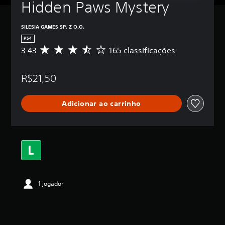
Hidden Paws Mystery
SILESIA GAMES SP. Z O.O.
PS4
3.43
165 classificações
D
e
5
R$21,50
e
s
t
Adicionar ao carrinho
r
e
l
a
s
,
a
c
l
1 jogador
a
s
s
i
f