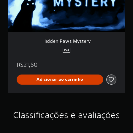
P
c
a
a
w
ç
s
õ
M
e
y
s
s
t
Hidden Paws Mystery
e
r
PS4
y
R$21,50
Adicionar ao carrinho
Classificações e avaliações