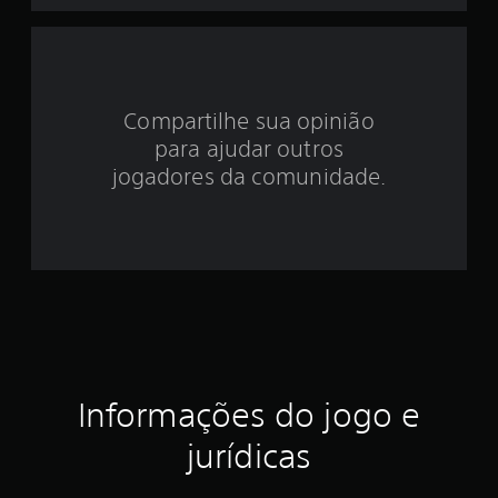
3
.
4
Compartilhe sua opinião
3
para ajudar outros
jogadores da comunidade.
e
s
t
r
e
l
Informações do jogo e
a
jurídicas
s