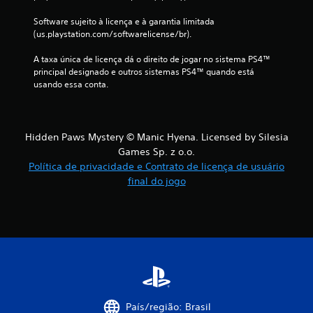
ç
Software sujeito à licença e à garantia limitada 
õ
(us.playstation.com/softwarelicense/br).
e
A taxa única de licença dá o direito de jogar no sistema PS4™ 
principal designado e outros sistemas PS4™ quando está 
s
usando essa conta.
Hidden Paws Mystery © Manic Hyena. Licensed by Silesia
Games Sp. z o.o.
Política de privacidade e Contrato de licença de usuário
final do jogo
País/região: Brasil