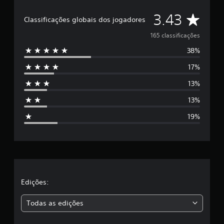
D
3.43
Classificações globais dos jogadores
e
165 classificações
38%
5
17%
e
13%
s
13%
t
19%
r
e
l
a
Edições:
s
Todas as edições
,