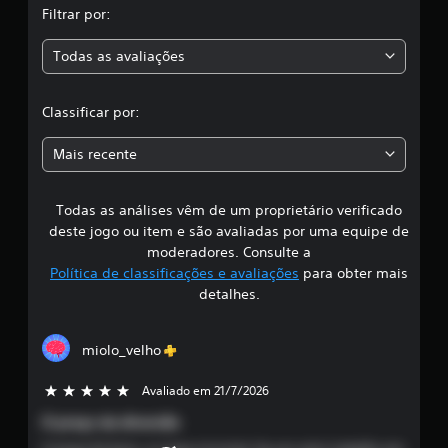
Filtrar por:
a
Todas as avaliações
c
l
Classificar por:
a
Mais recente
s
Todas as análises vêm de um proprietário verificado
s
deste jogo ou item e são avaliadas por uma equipe de
i
moderadores. Consulte a
Política de classificações e avaliações
para obter mais
f
detalhes.
i
miolo_velho
c
Avaliado em 21/7/2026
5 estrelas de 5
a
O preço da diversão
ç