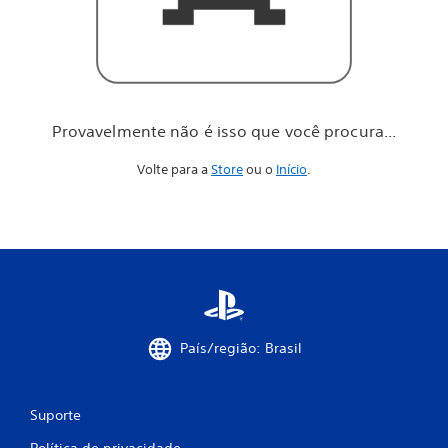
o
c
ê
p
r
o
c
Provavelmente não é isso que você procura...
u
r
Volte para a
Store
ou o
Início
.
a
.
.
.
País/região: Brasil
Suporte
Política de privacidade