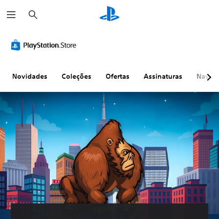
P
e
s
q
u
i
s
a
r
Novidades
Coleções
Ofertas
Assinaturas
Naveg