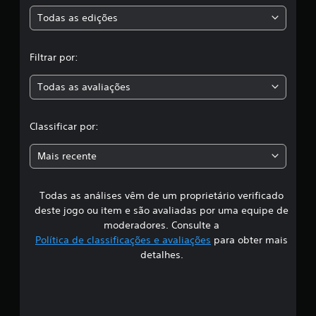
s
Todas as edições
,
Filtrar por:
a
Todas as avaliações
c
l
Classificar por:
a
Mais recente
s
Todas as análises vêm de um proprietário verificado
s
deste jogo ou item e são avaliadas por uma equipe de
i
moderadores. Consulte a
Política de classificações e avaliações
para obter mais
f
detalhes.
i
c