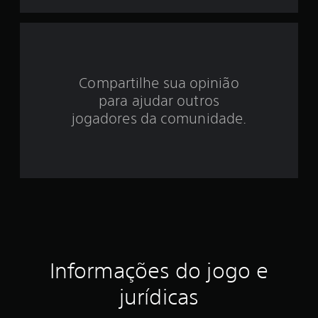
d
e
2
Compartilhe sua opinião
.
para ajudar outros
4
jogadores da comunidade.
3
e
s
t
r
Informações do jogo e
e
jurídicas
l