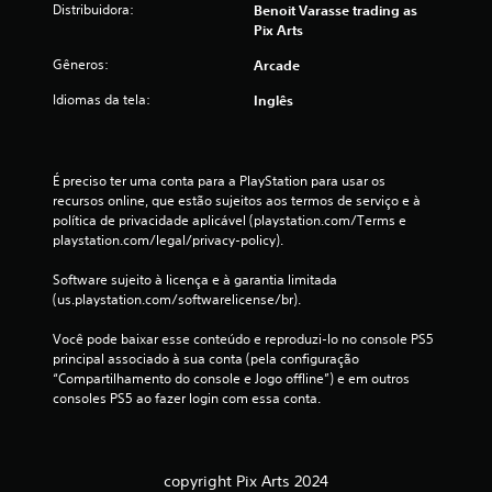
a
Distribuidora:
Benoit Varasse trading as
Pix Arts
ç
Gêneros:
Arcade
õ
Idiomas da tela:
Inglês
e
s
É preciso ter uma conta para a PlayStation para usar os 
recursos online, que estão sujeitos aos termos de serviço e à 
política de privacidade aplicável (playstation.com/Terms e 
playstation.com/legal/privacy-policy).
Software sujeito à licença e à garantia limitada 
(us.playstation.com/softwarelicense/br).
Você pode baixar esse conteúdo e reproduzi-lo no console PS5 
principal associado à sua conta (pela configuração 
“Compartilhamento do console e Jogo offline”) e em outros 
consoles PS5 ao fazer login com essa conta.
copyright Pix Arts 2024