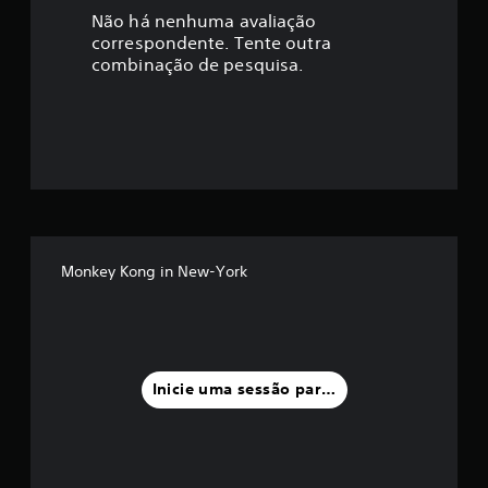
a
Não há nenhuma avaliação
correspondente. Tente outra
ç
combinação de pesquisa.
ã
o
m
é
d
Monkey Kong in New-York
i
a
f
Inicie uma sessão para classificar
o
i