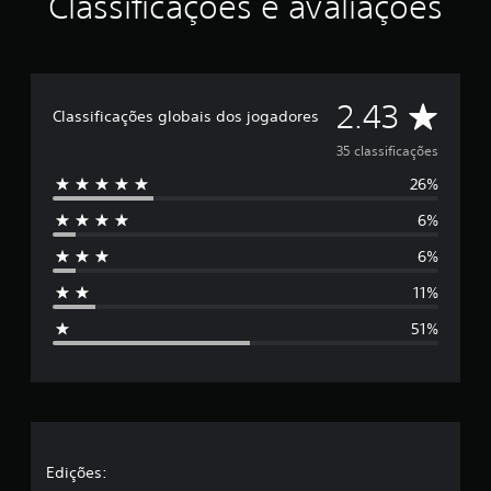
Classificações e avaliações
D
2.43
Classificações globais dos jogadores
e
35 classificações
26%
5
6%
e
6%
s
11%
t
51%
r
e
l
a
Edições: