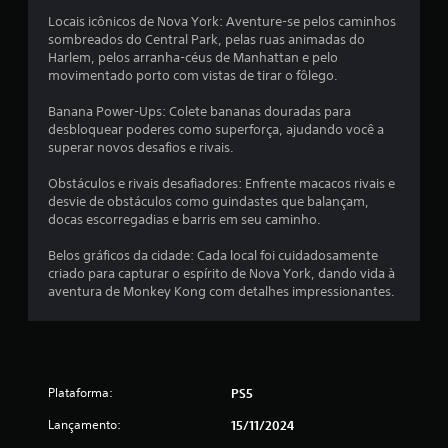
e
Locais icônicos de Nova York: Aventure-se pelos caminhos
3
sombreados do Central Park, pelas ruas animadas do
Harlem, pelos arranha-céus de Manhattan e pelo
movimentado porto com vistas de tirar o fôlego.
5
Banana Power-Ups: Colete bananas douradas para
c
desbloquear poderes como superforça, ajudando você a
superar novos desafios e rivais.
l
Obstáculos e rivais desafiadores: Enfrente macacos rivais e
a
desvie de obstáculos como guindastes que balançam,
docas escorregadias e barris em seu caminho.
s
Belos gráficos da cidade: Cada local foi cuidadosamente
s
criado para capturar o espírito de Nova York, dando vida à
aventura de Monkey Kong com detalhes impressionantes.
i
f
i
Plataforma:
PS5
c
Lançamento:
15/11/2024