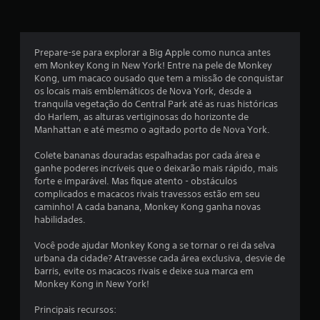
a
s
Prepare-se para explorar a Big Apple como nunca antes
e
em Monkey Kong in New York! Entre na pele de Monkey
Kong, um macaco ousado que tem a missão de conquistar
m
os locais mais emblemáticos de Nova York, desde a
tranquila vegetação do Central Park até as ruas históricas
u
do Harlem, as alturas vertiginosas do horizonte de
Manhattan e até mesmo o agitado porto de Nova York.
m
Colete bananas douradas espalhadas por cada área e
t
ganhe poderes incríveis que o deixarão mais rápido, mais
forte e imparável. Mas fique atento - obstáculos
o
complicados e macacos rivais travessos estão em seu
caminho! A cada banana, Monkey Kong ganha novas
t
habilidades.
a
Você pode ajudar Monkey Kong a se tornar o rei da selva
urbana da cidade? Atravesse cada área exclusiva, desvie de
l
barris, evite os macacos rivais e deixe sua marca em
Monkey Kong in New York!
d
Principais recursos: