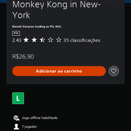
Monkey Kong in New-
York
Benoit Varasse trading as Pix Arts
PS5
2.43
35 classificações
D
e
5
R$26,90
e
s
t
Adicionar ao carrinho
r
e
l
a
s
,
a
c
l
Jogo offline habilitado
a
s
1 jogador
s