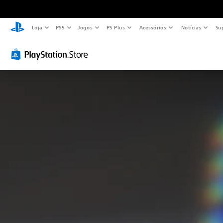
Loja
PS5
Jogos
PS Plus
Acessórios
Notícias
Su