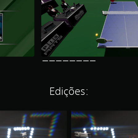
Edições:
R
o
o
k
i