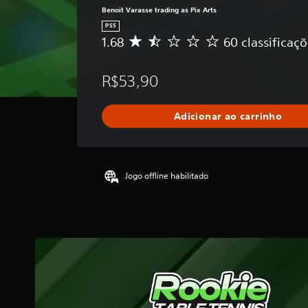
Benoit Varasse trading as Pix Arts
PS5
1.68
60 classificaç
D
e
5
R$53,90
e
s
t
Adicionar ao carrinho
r
e
l
a
s
Jogo offline habilitado
,
a
c
l
a
s
s
i
f
i